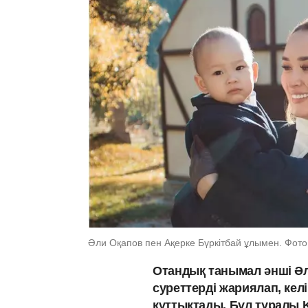
Әли Оқапов пен Ақерке Бүркітбай ұлымен. Фото:
Отандық танымал әнші Ә
суреттерді жариялап, кел
құттықтады. Бұл туралы 