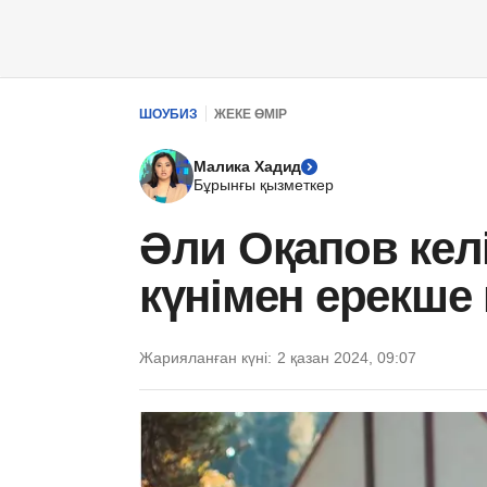
ШОУБИЗ
ЖЕКЕ ӨМІР
Малика Хадид
Бұрынғы қызметкер
Әли Оқапов келі
күнімен ерекше
Жарияланған күні:
2 қазан 2024, 09:07