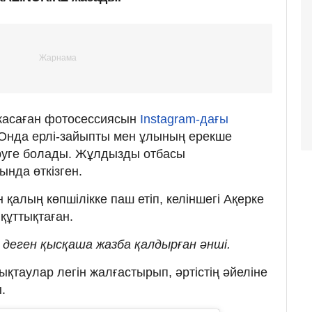
жасаған фотосессиясын
Instagram-дағы
 Онда ерлі-зайыпты мен ұлының ерекше
өруге болады. Жұлдызды отбасы
ында өткізген.
қалың көпшілікке паш етіп, келіншегі Ақерке
 құттықтаған.
, - деген қысқаша жазба қалдырған әнші.
қтаулар легін жалғастырып, әртістің әйеліне
.