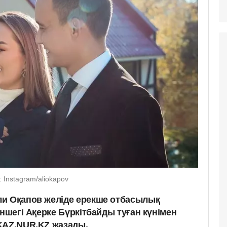
 Instagram/aliokapov
ли Оқапов желіде ерекше отбасылық
іншегі Ақерке Бүркітбайды туған күнімен
KAZ.NUR.KZ жазады.