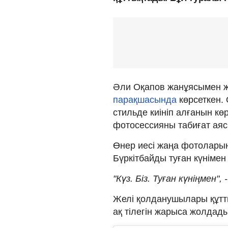
Әли Оқапов жанұясымен 
парақшасында
көрсеткен.
стильде киініп алғанын к
фотосессияны табиғат аяс
Өнер иесі жаңа фотоларын 
Бүркітбайды туған күнімен
"Күз. Біз. Туған күніңмен"
Желі қолданушылары құтты
ақ тілегін жарыса жолдады