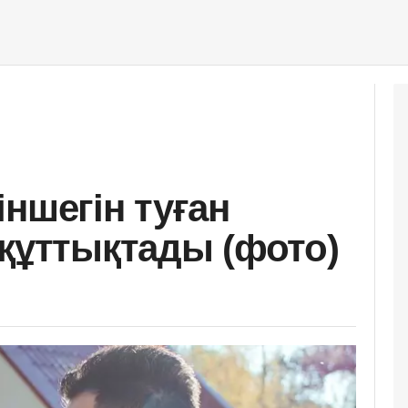
ншегін туған
 құттықтады (фото)