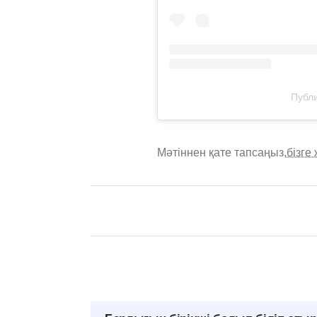
Публи
Мәтіннен қате тапсаңыз,
бізге