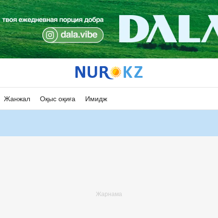
Жанжал
Оқыс оқиға
Имидж