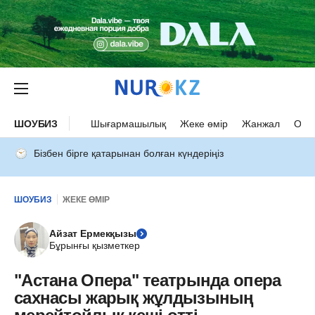
ШОУБИЗ
Шығармашылық
Жеке өмір
Жанжал
Оқыс
Бізбен бірге қатарынан болған күндеріңіз
ШОУБИЗ
ЖЕКЕ ӨМІР
Айзат Ермекқызы
Бұрынғы қызметкер
"Астана Опера" театрында опера
сахнасы жарық жұлдызының