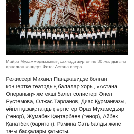
Майра Мұхаммедқызының сахнада жүргеніне 30 жылдығына
арналған концерт. Фото: Астана опера
Режиссері Михаил Панджавидзе болған
концертке театрдың балалар хоры, «Астана
Операның» жетекші балет солистері Әнел
Рүстемова, Олжас Тарланов, Диас Құрманғазы,
әйгілі қазақстандық әртістер Ораз Мұхамедьяр
(тенор), Жұмабек Қаңтарбаев (тенор), Айбек
Қанатбек (баритон), Рамина Сатыбалды және
тағы басқалары қатысты.