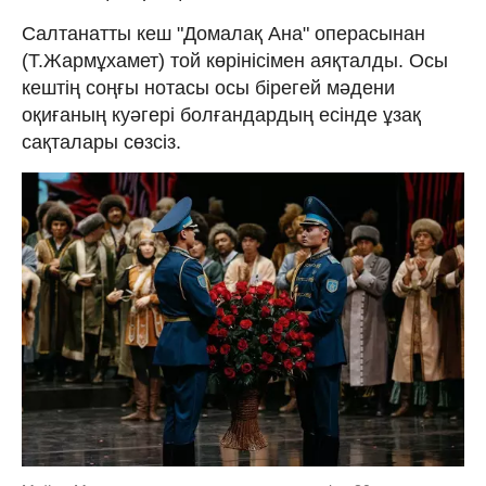
Салтанатты кеш "Домалақ Ана" операсынан
(Т.Жармұхамет) той көрінісімен аяқталды. Осы
кештің соңғы нотасы осы бірегей мәдени
оқиғаның куәгері болғандардың есінде ұзақ
сақталары сөзсіз.