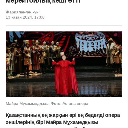
мерейтойлық кеші өтті
Жарияланған күні:
13 қазан 2024, 17:08
Майра Мұхаммедқызы. Фото: Астана опера
Қазақстанның ең жарқын әрі ең беделді опера
әншілерінің бірі Майра Мұхамедқызы