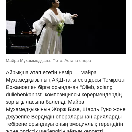
Майра Мұхаммедқызы. Фото: Астана опера
Айрықша атап өтетін нөмір — Майра
Мұхамедқызының АҚШ-тағы ескі досы Теміржан
Ержановпен бірге орындаған "Olieb, solang
duliebenkannst" композициясы көрермендердің
зор ықыласына бөленді. Майра
Мұхамедқызының Жорж Бизе, Шарль Гуно және
Джузеппе Вердидің операларынан арияларды
тебірене орындауы оның эмоциялық тереңдігін
және әртістік шеберлігін айқын көрсетті.