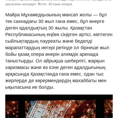
арналған концерт. Фото: Астана опера
Майра Мұхамедқызының мансап жолы — бұл
тек сахнадағы 30 жыл ғана емес, бұл өнерге
деген адалдықтың 30 жылы. Қазақстан
Республикасының еңбек сіңірген әртісі, көптеген
сыйлықтардың лауреаты және беделді
марапаттардың иегері ретінде ол бірнеше жыл
бойы қазақ опера өнерін әлемдік аренада
таныстырды. Ол айрықша шеберлігі, жарқын
харизмасы және өз ісіне деген адалдығының
арқасында Қазақстанда ғана емес, одан тыс
жерлерде де көрермендердің махаббаты мен
ықыласына ие болды.