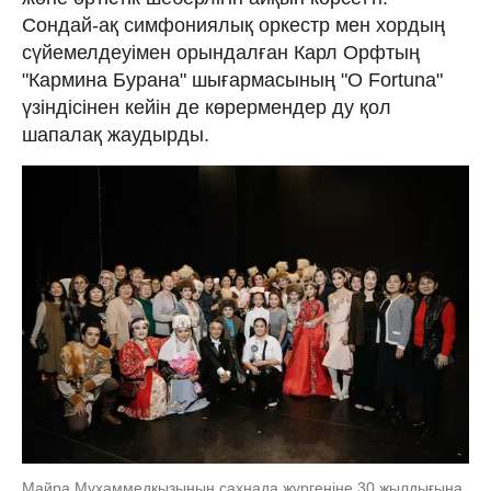
Сондай-ақ симфониялық оркестр мен хордың
сүйемелдеуімен орындалған Карл Орфтың
"Кармина Бурана" шығармасының "O Fortuna"
үзіндісінен кейін де көрермендер ду қол
шапалақ жаудырды.
Майра Мұхаммедқызының сахнада жүргеніне 30 жылдығына