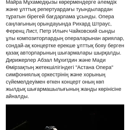
Майра Мұхамедқызы көрермендерге әлемдік
және ұлттық репертуардағы туындылардан
тұратын бірегей бағдарлама ұсынды. Опера
саңлағының орындауында Рихард Штраус,
Ференц Лист, Петр Ильич Чайковский сынды
ұлы композиторлардың операларынан ариялар,
сондай-ақ концертке ерекше ұлттық бояу берген
қазақ авторларының шығармалары шырқалды.
Дирижерлер Абзал Мұхитдин және Мәди
Өмірзақтың жетекшілігіндегі "Астана Опера"
симфониялық оркестрінің және хорының
сүйемелдеуімен өткен концерт оның көп
жылдық шығармашылығының жанды көрінісіне
айналды.