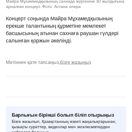
Майра Мұхаммедқызының сахнада жүргеніне 30 жылдығына
арналған концерт. Фото: Астана опера
Концерт соңында Майра Мұхамедқызының
ерекше талантының құрметіне мемлекет
басшысының атынан сахнаға раушан гүлдері
салынған қоржын әкелінді.
Мәтіннен қате тапсаңыз,
бізге жазыңыз
Барлығын бірінші болып біліп отырыңыз
Бізге жазылып, Қазақстанның өзекті жаңалықтарынан,
қызықты суреттер, видеолар мен эксклюзивтерден
хабардар болыңыз.