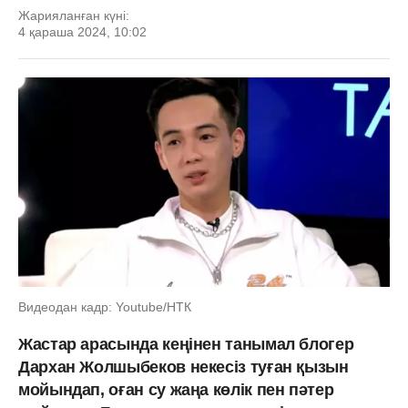
Жарияланған күні:
4 қараша 2024, 10:02
Видеодан кадр: Youtube/НТК
Жастар арасында кеңінен танымал блогер
Дархан Жолшыбеков некесіз туған қызын
мойындап, оған су жаңа көлік пен пәтер