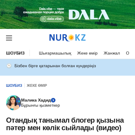
ШОУБИЗ
Шығармашылық
Жеке өмір
Жанжал
Оқыс
Бізбен бірге қатарынан болған күндеріңіз
ШОУБИЗ
ЖЕКЕ ӨМІР
Малика Хадид
Бұрынғы қызметкер
Отандық танымал блогер қызына
пәтер мен көлік сыйлады (видео)