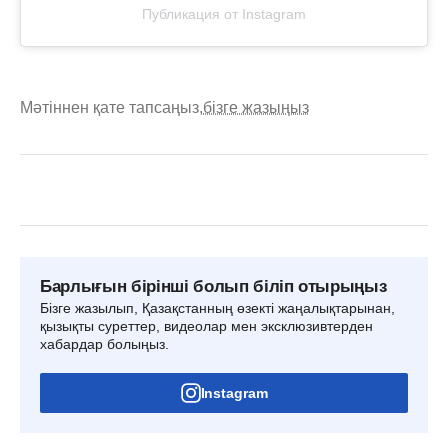
Публикация от Instagram
Мәтіннен қате тапсаңыз,
бізге жазыңыз
Барлығын бірінші болып біліп отырыңыз
Бізге жазылып, Қазақстанның өзекті жаңалықтарынан,
қызықты суреттер, видеолар мен эксклюзивтерден
хабардар болыңыз.
Instagram