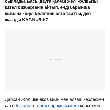
сыйлады. Басы дауға қалған желі жұлдызы
қателік жібергенін айтып, енді барынша
қызына көңіл бөлетінін алға тартты, деп
жазады KAZ.NUR.KZ.
Дархан Жолшыбеков қызымен алғаш кездескен
сәтті
Instagram-дағы парақшасында
көрсеткен.