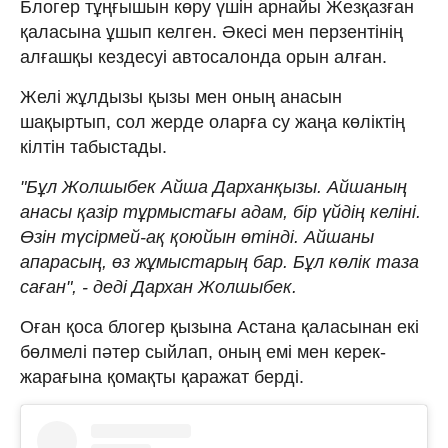
Блогер тұңғышын көру үшін арнайы Жезқазған
қаласына ұшып келген. Әкесі мен перзентінің
алғашқы кездесуі автосалонда орын алған.
Желі жұлдызы қызы мен оның анасын
шақыртып, сол жерде оларға су жаңа көліктің
кілтін табыстады.
"Бұл Жолшыбек Айша Дарханқызы. Айшаның
анасы қазір тұрмыстағы адам, бір үйдің келіні.
Өзін түсірмей-ақ қоюйын өтінді. Айшаны
апарасың, өз жұмыстарың бар. Бұл көлік таза
саған", - деді Дархан Жолшыбек.
Оған қоса блогер қызына Астана қаласынан екі
бөлмелі пәтер сыйлап, оның емі мен керек-
жарағына қомақты қаражат берді.