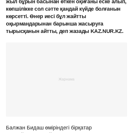
жыл бұрын басынан өткен оқиғаны еске алып,
көпшілікке сол сәтте қандай күйде болғанын
көрсетті. Өнер иесі бұл жайтты
оқырмандарынан барынша жасыруға
тырысқанын айтты, деп жазады KAZ.NUR.KZ.
Балжан Бидаш өміріндегі бірқатар