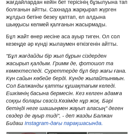
жағдайлардан кейін бет терісінің бұзылуына тап
болғанын айтты. Сахнада жарқырап жүрген
жұлдыз бетіне безеу қаптап, ел алдына
шыққысы келмей қалғанын жасырмады.
Бұл жайт өнер иесіне аса ауыр тиген. Ол сол
кезеңде әр күнді жылаумен өткізгенін айтты.
"Бұл жағдайды бір жыл бұрын сіздерден
жасырып қалдым. Гримм де, фотошоп та
көмектеспеді. Суреттерде бұл бер жағы ғана.
Күн сайын көбейе берді. Күнде жылайтынмын.
Сол Балжанды қатты құшақтағым келеді.
Ешкімнің басына бермесін. Кез келген адамға
соққы болары сөзсіз.Көзімде нұр жоқ. Бәрі
бетіңді неге шашыңмен жауып аласың" деген
сөздер де ауыр тиді", - деп жазды Балжан
Бидаш
Instagram-дағы парақшасында.