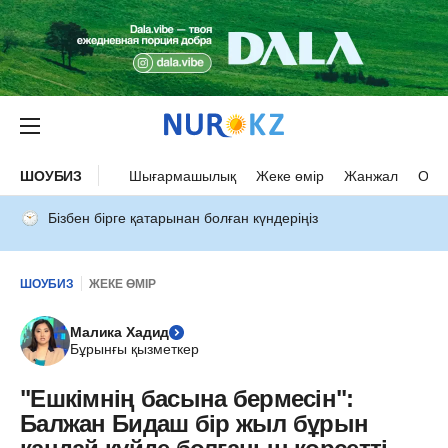
ШОУБИЗ
Шығармашылық
Жеке өмір
Жанжал
Оқыс
Бізбен бірге қатарынан болған күндеріңіз
ШОУБИЗ
ЖЕКЕ ӨМІР
Малика Хадид
Бұрынғы қызметкер
"Ешкімнің басына бермесін":
Балжан Бидаш бір жыл бұрын