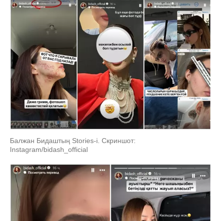
Балжан Бидаштың Stories-i. Скриншот:
Instagram/bidash_official