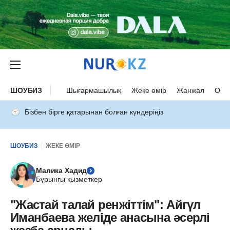
ШОУБИЗ
Шығармашылық
Жеке өмір
Жанжал
Оқыс
Бізбен бірге қатарынан болған күндеріңіз
ШОУБИЗ
ЖЕКЕ ӨМІР
Малика Хадид
Бұрынғы қызметкер
"Жастай талай ренжіттім": Айгүл
Иманбаева желіде анасына әсерлі