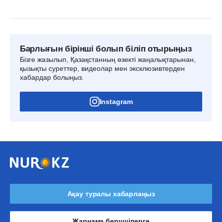
Барлығын бірінші болып біліп отырыңыз
Бізге жазылып, Қазақстанның өзекті жаңалықтарынан,
қызықты суреттер, видеолар мен эксклюзивтерден
хабардар болыңыз.
Instagram
Ақау туралы хабарлаңыз
Жарнама берушілерге