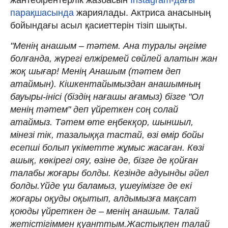
парақшасында
жариялады. Актриса анасының
бойындағы асыл қасиеттерін тізіп шықты.
"Менің анашым – тәтем. Ана туралы әңгіме
болғанда, жүрегі елжіремей сөйлей алатын жан
жоқ шығар! Менің Анашым (тәтем деп
атаймын). Кішкентайымыздан анашымның
бауыры-інісі (біздің нағашы ағамыз) бізге "Ол
менің тәтем" деп үйреткен соң солай
атаймыз. Тәтем өте еңбекқор, шыншыл,
мінезі тік, тазалыққа тастай, өзі өмір бойы
есепші болып үкіметте жұмыс жасаған. Көзі
ашық, көкірегі ояу, өзіне де, бізге де қойған
талабы жоғары болды. Кезінде адуынды әйел
болды.Үйде үш баламыз, үшеуімізге де екі
жоғары оқуды оқытып, алдымызға мақсат
қоюды үйреткен де – менің анашым. Талай
жетістігіммен қуанттым.Жастықпен талай