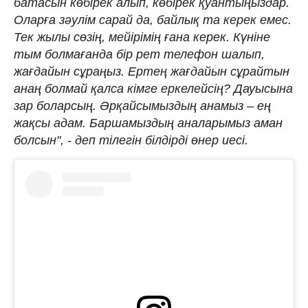
батасын көбірек алып, көбірек қуантыңыздар.
Оларға зәулім сарай да, байлық та керек емес.
Тек жылы сөзің, мейірімің ғана керек. Күніне
тым болмағанда бір рет телефон шалып,
жағдайын сұраңыз. Ертең жағдайын сұрайтын
анаң болмай қалса кімге еркелейсің? Дауысына
зар боларсың. Әрқайсымыздың анамыз – ең
жақсы адам. Баршамыздың аналарымыз аман
болсын", - деп тілегін білдірді өнер иесі.