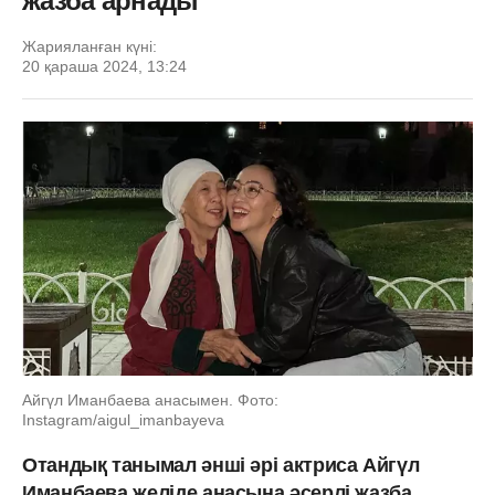
жазба арнады
Жарияланған күні:
20 қараша 2024, 13:24
Айгүл Иманбаева анасымен. Фото:
Instagram/aigul_imanbayeva
Отандық танымал әнші әрі актриса Айгүл
Иманбаева желіде анасына әсерлі жазба