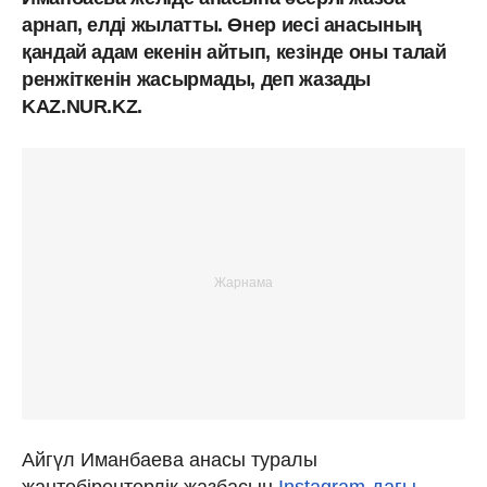
арнап, елді жылатты. Өнер иесі анасының
қандай адам екенін айтып, кезінде оны талай
ренжіткенін жасырмады, деп жазады
KAZ.NUR.KZ.
Айгүл Иманбаева анасы туралы
жантебірентерлік жазбасын
Instagram-дағы