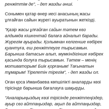
ренжіттім де", - деп жазды әнші.
Сонымен қатар өнер иесі анасының жасы
ұлғайған сайын жүрегі ауыратынын жеткізді.
"Қазір жасы ұлғайған сайын тәтем көз
алдымда кішкентай балаға айналып барады.
Жүрегім ауырады. Қолымнан келгенше көбірек
қуантуға, еш ренжітпеуге тырысамын.
Барынша батасын алып, мүмкіндігінше көбірек
қасында болуға тырысамын. Тәтем – менің
мотиваторым! Биік қорғаным! Тағынатын
тұмарым! Тірелетін тірегім", - деп жазды ол.
Оған қоса Иманбаева көпшілікті аналарды көзі
тірісінде барынша бағалауға шақырды.
"Аналарыңыздың көзі тірісінде ренжітпеңіздер,
ауыр сөз айтпаңыздар, ақыл да айтпаңыздар,