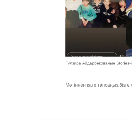
Гүлзира Айдарбекованың Stories-i
Мәтіннен қате тапсаңыз,
бізге