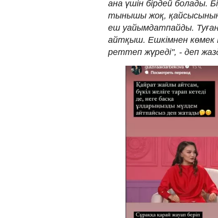
ана үшін бірдей болады. 
тынышы жоқ, қайсысының
еш уайымдатпайды. Туғаны
айтқыш. Ешкімнен көмек 
реттеп жүреді", - деп жаз