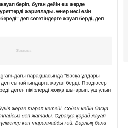
жауап беріп, бұған дейін еш жерде
уреттерді жариялады. Өнер иесі өзін
береді" деп сөгетіндерге жауап берді, деп
tagram-дағы парақшасында "Басқа ұлдары
 деп сынайтындарға жауап берді. Продюсер
реді деген пікірлерді жоққа шығарып, үш ұлын
кіл жерге тарап кетеді. Содан кейін басқа
тпайсыз деп жатады. Сұраққа қарай жауап
әңгімелер көп таралмайды ғой. Барлық бала