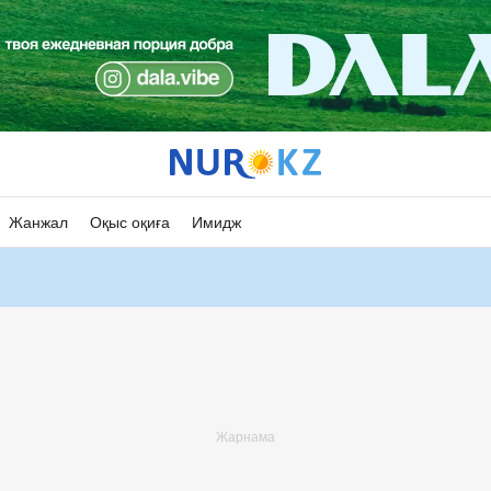
Жанжал
Оқыс оқиға
Имидж