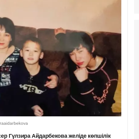
raaidarbekova
р Гүлзира Айдарбекова желіде көпшілік