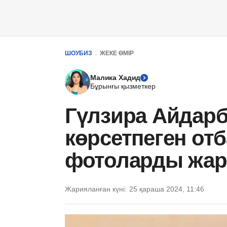
ШОУБИЗ
ЖЕКЕ ӨМІР
Малика Хадид
Бұрынғы қызметкер
Гүлзира Айдарб
көрсетпеген от
фотоларды жа
Жарияланған күні:
25 қараша 2024, 11:46