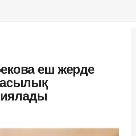
екова еш жерде
басылық
риялады