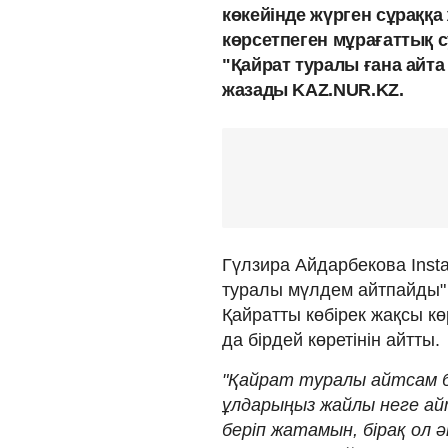
көкейінде жүрген сұраққа 
көрсетпеген мұрағаттық с
"Қайрат туралы ғана айта 
жазады KAZ.NUR.KZ.
Гүлзира Айдарбекова Ins
туралы мүлдем айтпайды"
Қайратты көбірек жақсы кө
да бірдей көретінін айтты.
"Қайрат туралы айтсам бү
ұлдарыңыз жайлы неге ай
беріп жатамын, бірақ ол 