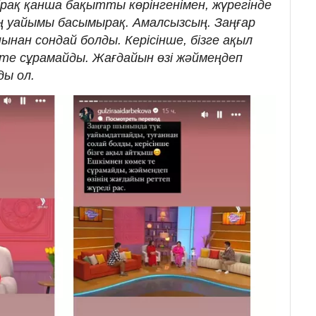
Бірақ қанша бақытты көрінгенімен, жүрегінде
 уайымы басымырақ. Амалсызсың. Заңғар
нан сондай болды. Керісінше, бізге ақыл
те сұрамайды. Жағдайын өзі жәймеңдеп
ды ол.