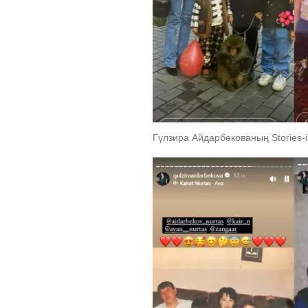
Гүлзира Айдарбекованың Stories-i