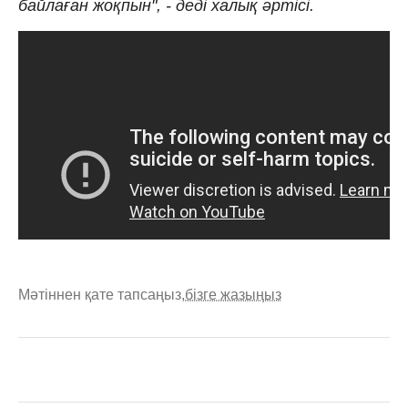
байлаған жоқпын", - деді халық әртісі.
Мәтіннен қате тапсаңыз,
бізге жазыңыз