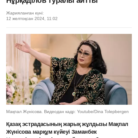
Нұрқаділов туралы айтты
Жарияланған күні:
12 желтоқсан 2024, 11:02
Мақпал Жүнісова. Видеодан кадр: Youtube/Dina Tolepbergen
Қазақ эстрадасының жарық жұлдызы Мақпал
Жүнісова марқұм күйеуі Заманбек