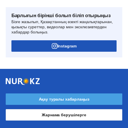
Барлығын бірінші болып біліп отырыңыз
Бізге жазылып, Қазақстанның өзекті жаңалықтарынан,
қызықты суреттер, видеолар мен эксклюзивтерден
хабардар болыңыз.
Instagram
Ақау туралы хабарлаңыз
Жарнама берушілерге