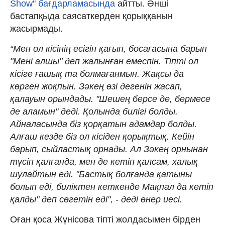
Show" бағдарламасында
айтты. Әнші
бастапқыда саясаткерден қорыққанын
жасырмады.
“Мен ол кісінің есігін қағып, босағасына барып
"Мені алшы" деп жалынған емеспін. Тіпті ол
кісіге ғашық та болмағанмын. Жақсы да
көрген жоқпын. Зәкең өзі дегенін жасап,
қалауын орындады. "Шешең берсе де, бермесе
де аламын" деді. Қолында билігі болды.
Айналасында біз қорқатын адамдар болды.
Алғаш кезде біз ол кісіден қорықтық. Кейін
барып, сыйластық орнады. Ал Зәкең орнынан
түсіп қалғанда, мен де кетіп қалсам, халық
шулайтын еді. "Бастық болғанда қатыны
болып еді, биліктен кеткенде Мақпал да кетіп
қалды" деп сөгетін еді", - деді өнер иесі.
Оған қоса Жүнісова тіпті жолдасымен бірден