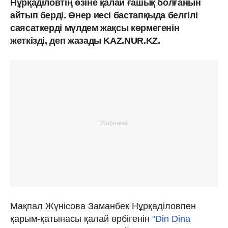
Нұрқаділовтің өзіне қалай ғашық болғанын
айтып берді. Өнер иесі бастапқыда белгілі
саясаткерді мүлдем жақсы көрмегенін
жеткізді, деп жазады KAZ.NUR.KZ.
Мақпал Жүнісова Заманбек Нұрқаділовпен
қарым-қатынасы қалай өрбігенін
"Din Dina