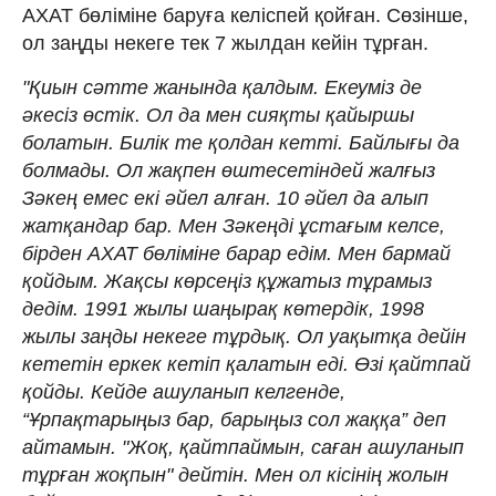
АХАТ бөліміне баруға келіспей қойған. Сөзінше,
ол заңды некеге тек 7 жылдан кейін тұрған.
"Қиын сәтте жанында қалдым. Екеуміз де
әкесіз өстік. Ол да мен сияқты қайыршы
болатын. Билік те қолдан кетті. Байлығы да
болмады. Ол жақпен өштесетіндей жалғыз
Зәкең емес екі әйел алған. 10 әйел да алып
жатқандар бар. Мен Зәкеңді ұстағым келсе,
бірден АХАТ бөліміне барар едім. Мен бармай
қойдым. Жақсы көрсеңіз құжатыз тұрамыз
дедім. 1991 жылы шаңырақ көтердік, 1998
жылы заңды некеге тұрдық. Ол уақытқа дейін
кететін еркек кетіп қалатын еді. Өзі қайтпай
қойды. Кейде ашуланып келгенде,
“Ұрпақтарыңыз бар, барыңыз сол жаққа” деп
айтамын. "Жоқ, қайтпаймын, саған ашуланып
тұрған жоқпын" дейтін. Мен ол кісінің жолын