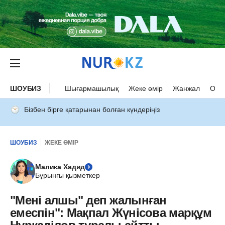
ШОУБИЗ
Шығармашылық
Жеке өмір
Жанжал
Оқыс
Бізбен бірге қатарынан болған күндеріңіз
ШОУБИЗ
ЖЕКЕ ӨМІР
Малика Хадид
Бұрынғы қызметкер
"Мені алшы" деп жалынған
емеспін": Мақпал Жүнісова марқұм