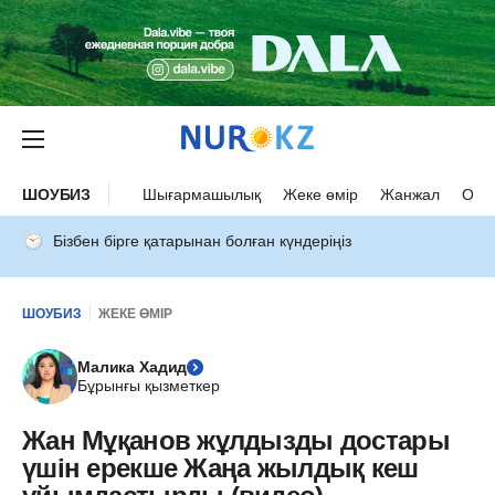
ШОУБИЗ
Шығармашылық
Жеке өмір
Жанжал
Оқыс
Бізбен бірге қатарынан болған күндеріңіз
ШОУБИЗ
ЖЕКЕ ӨМІР
Малика Хадид
Бұрынғы қызметкер
Жан Мұқанов жұлдызды достары
үшін ерекше Жаңа жылдық кеш