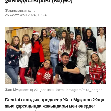
ұйымдастырды (видео)
Жарияланған күні:
25 желтоқсан 2024, 10:24
Жан Мұқановтың үйіндегі кеш. Фото: Instagram/mira_bergen
Белгілі отандық продюсер Жан Мұқанов Жаңа
жыл қарсаңында жақындары мен өнердегі