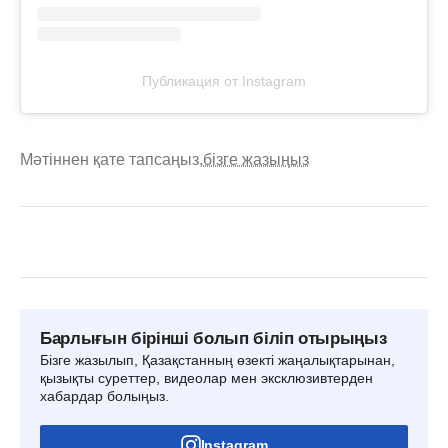
Публикация от Instagram
Мәтіннен қате тапсаңыз,
бізге жазыңыз
Барлығын бірінші болып біліп отырыңыз
Бізге жазылып, Қазақстанның өзекті жаңалықтарынан,
қызықты суреттер, видеолар мен эксклюзивтерден
хабардар болыңыз.
Instagram