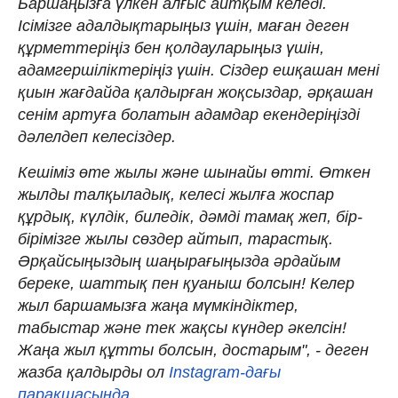
Баршаңызға үлкен алғыс айтқым келеді.
Ісімізге адалдықтарыңыз үшін, маған деген
құрметтеріңіз бен қолдауларыңыз үшін,
адамгершіліктеріңіз үшін. Сіздер ешқашан мені
қиын жағдайда қалдырған жоқсыздар, әрқашан
сенім артуға болатын адамдар екендеріңізді
дәлелдеп келесіздер.
Кешіміз өте жылы және шынайы өтті. Өткен
жылды талқыладық, келесі жылға жоспар
құрдық, күлдік, биледік, дәмді тамақ жеп, бір-
бірімізге жылы сөздер айтып, тарастық.
Әрқайсыңыздың шаңырағыңызда әрдайым
береке, шаттық пен қуаныш болсын! Келер
жыл баршамызға жаңа мүмкіндіктер,
табыстар және тек жақсы күндер әкелсін!
Жаңа жыл құтты болсын, достарым", - деген
жазба қалдырды ол
Instagram-дағы
парақшасында.