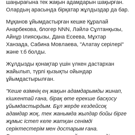
шаңырағына тек жақын адамдарын шақырған.
Олардың арасында бірқатар жұлдыздар да бар.
Мұқанов ұйымдастырған кешке Құралай
Анарбекова, блогер NNN, Ләйлә Сұлтанқызы,
Айнұр Ілиясқызы, Дана Есеева, Мұхтар
Ханзада, Сабина Мовлаева, "Алатау серілері"
және т.б болды.
Жұлдызды қонақтар үшін үлкен дастархан
жайылып, түрлі қызықты ойындар
ұйымдастырылған.
"Кеше өзімнің ең жақын адамдарымды жинап,
кішкентай ғана, бірақ өте ерекше басқосу
ұйымдастырдым. Бұл жерде кездейсоқ
адамдар жоқ, тек жанымда жылдар бойы бірге
жұмыс істеп келе жатқан сенімді
серіктестерім мен достарым ғана.