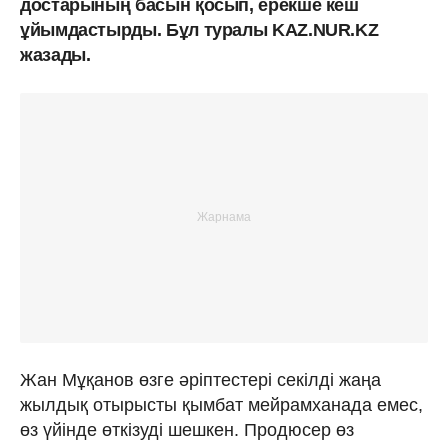
достарының басын қосып, ерекше кеш
ұйымдастырды. Бұл туралы KAZ.NUR.KZ
жазады.
Жан Мұқанов өзге әріптестері секілді жаңа
жылдық отырысты қымбат мейрамханада емес,
өз үйінде өткізуді шешкен. Продюсер өз