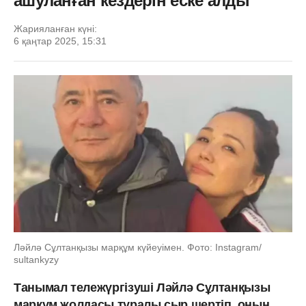
ашуланған кездерін еске алды
Жарияланған күні:
6 қаңтар 2025, 15:31
Ләйлә Сұлтанқызы марқұм күйеуімен. Фото: Instagram/
sultankyzy
Танымал тележүргізуші Ләйлә Сұлтанқызы
марқұм жолдасы туралы сыр шертіп, оның