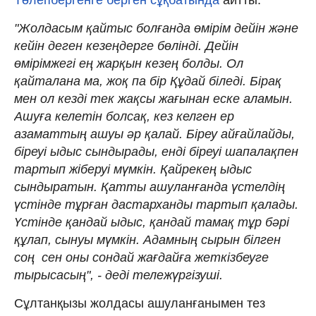
"Жолдасым қайтыс болғанда өмірім дейін және
кейін деген кезеңдерге бөлінді. Дейін
өмірімжегі ең жарқын кезең болды. Ол
қайталана ма, жоқ па бір Құдай біледі. Бірақ
мен ол кезді тек жақсы жағынан еске аламын.
Ашуға келетін болсақ, кез келген ер
азаматтың ашуы әр қалай. Біреу айғайлайды,
біреуі ыдыс сындырады, енді біреуі шапалақпен
тартып жіберуі мүмкін. Қайрекең ыдыс
сындыратын. Қатты ашуланғанда үстелдің
үстінде тұрған дастарханды тартып қалады.
Үстінде қандай ыдыс, қандай тамақ тұр бәрі
құлап, сынуы мүмкін. Адамның сырын білген
соң сен оны сондай жағдайға жеткізбеуге
тырысасың", - деді тележүргізуші.
Сұлтанқызы жолдасы ашуланғанымен тез