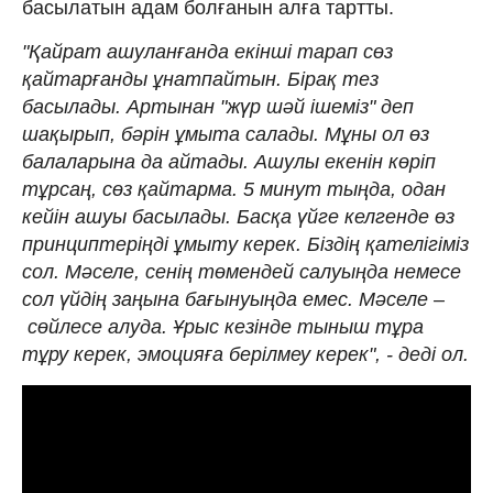
басылатын адам болғанын алға тартты.
"Қайрат ашуланғанда екінші тарап сөз
қайтарғанды ұнатпайтын. Бірақ тез
басылады. Артынан "жүр шәй ішеміз" деп
шақырып, бәрін ұмыта салады. Мұны ол өз
балаларына да айтады. Ашулы екенін көріп
тұрсаң, сөз қайтарма. 5 минут тыңда, одан
кейін ашуы басылады. Басқа үйге келгенде өз
принциптеріңді ұмыту керек. Біздің қателігіміз
сол. Мәселе, сенің төмендей салуыңда немесе
сол үйдің заңына бағынуыңда емес. Мәселе –
сөйлесе алуда. Ұрыс кезінде тыныш тұра
тұру керек, эмоцияға берілмеу керек", - деді ол.