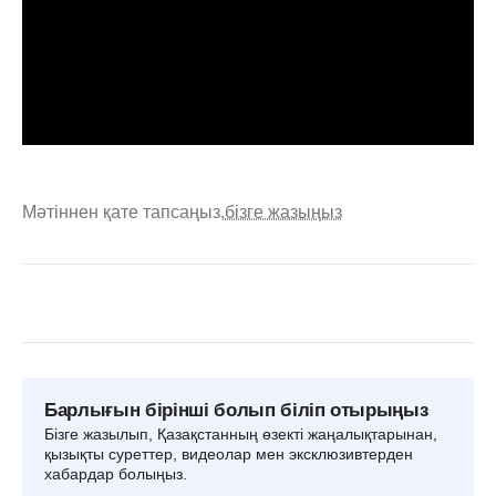
Мәтіннен қате тапсаңыз,
бізге жазыңыз
Барлығын бірінші болып біліп отырыңыз
Бізге жазылып, Қазақстанның өзекті жаңалықтарынан,
қызықты суреттер, видеолар мен эксклюзивтерден
хабардар болыңыз.