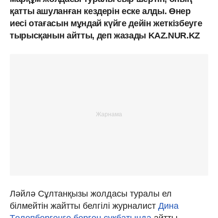
қатты ашуланған кездерін еске алды. Өнер
иесі отағасын мұндай күйге дейін жеткізбеуге
тырысқанын айтты, деп жазады KAZ.NUR.KZ
Ләйлә Сұлтанқызы жолдасы туралы ел
білмейтін жайтты белгілі журналист
Дина
Төлепбергенге берген сұқбатында
айтты.