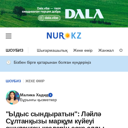
ШОУБИЗ
Шығармашылық
Жеке өмір
Жанжал
Оқыс
Бізбен бірге қатарынан болған күндеріңіз
ШОУБИЗ
ЖЕКЕ ӨМІР
Малика Хадид
Бұрынғы қызметкер
"Ыдыс сындыратын": Ләйлә
Сұлтанқызы марқұм күйеуі