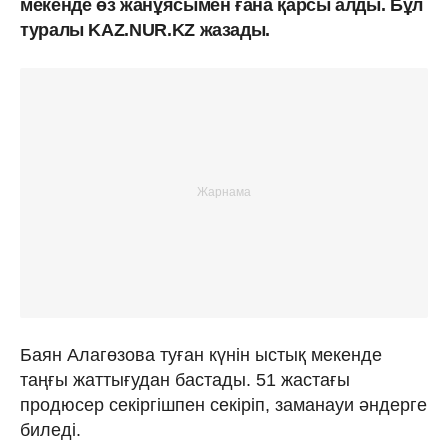
мекенде өз жанұясымен ғана қарсы алды. Бұл
туралы KAZ.NUR.KZ жазады.
Баян Алагөзова туған күнін ыстық мекенде
таңғы жаттығудан бастады. 51 жастағы
продюсер секіргішпен секіріп, заманауи әндерге
биледі.