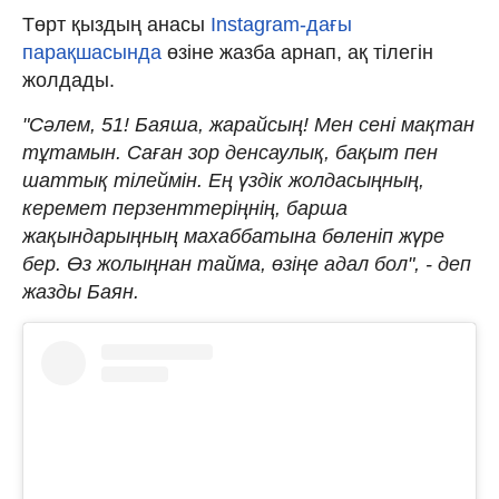
Төрт қыздың анасы
Instagram-дағы
парақшасында
өзіне жазба арнап, ақ тілегін
жолдады.
"Сәлем, 51! Баяша, жарайсың! Мен сені мақтан
тұтамын. Саған зор денсаулық, бақыт пен
шаттық тілеймін. Ең үздік жолдасыңның,
керемет перзенттеріңнің, барша
жақындарыңның махаббатына бөленіп жүре
бер. Өз жолыңнан тайма, өзіңе адал бол", - деп
жазды Баян.