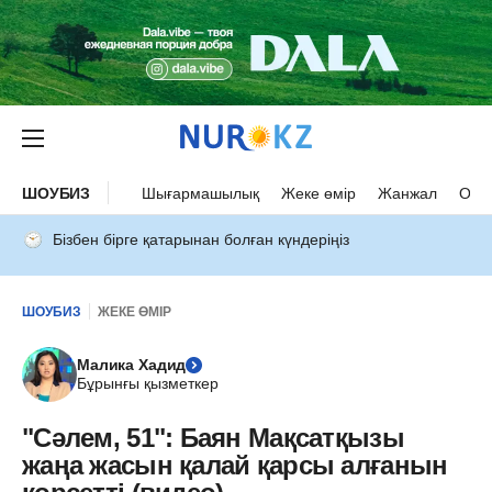
ШОУБИЗ
Шығармашылық
Жеке өмір
Жанжал
Оқыс
Бізбен бірге қатарынан болған күндеріңіз
ШОУБИЗ
ЖЕКЕ ӨМІР
Малика Хадид
Бұрынғы қызметкер
"Сәлем, 51": Баян Мақсатқызы
жаңа жасын қалай қарсы алғанын