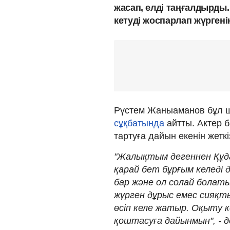
жасап, елді таңғалдырды.
кетуді жоспарлап жүргені
Рүстем Жаныаманов бұл 
сұқбатында
айтты. Актер 
тартуға дайын екенін жеткі
"Жалықтым дегеннен Құдай
қарай бет бұрғым келеді 
бар және ол солай болат
жүрген дұрыс емес сияқты
өсіп келе жатыр. Оқыту к
қоштасуға дайынмын", - 