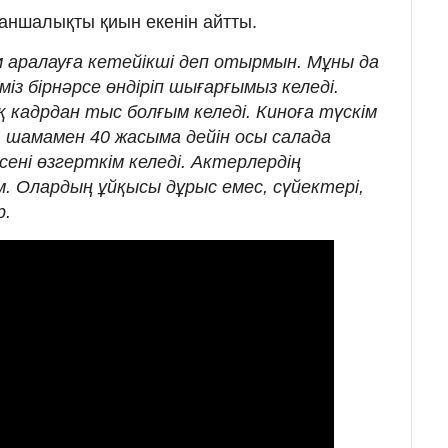
қаншалықты қиын екенін айтты.
м аралауға кетейікші деп отырмын. Мұны да
із бірнәрсе өндіріп шығарғымыз келеді.
қ кадрдан тыс болғым келеді. Киноға түскім
н, шамамен 40 жасыма дейін осы салада
сені өзгерткім келеді. Актерлердің
. Олардың ұйқысы дұрыс емес, сүйектері,
р.