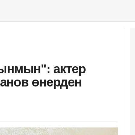
ынмын": актер
анов өнерден