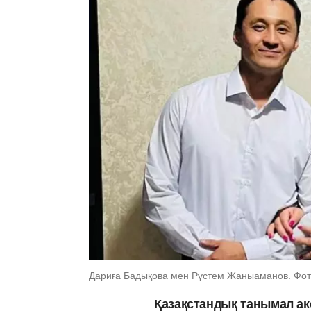
Дариға Бадықова мен Рүстем Жаныаманов. Фото
Қазақстандық танымал ак