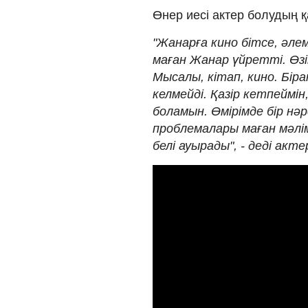
Өнер иесі актер болудың 
"Жанарға кино бітсе, әле
маған Жанар үйретті. Өзім
Мысалы, кітап, кино. Біра
келмейді. Қазір кетпеймі
боламын. Өмірімде бір нәр
проблемалары маған мәлім
белі ауырады", - деді акте