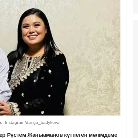
: Instagram/dariga_badykova
ер Рүстем Жаныаманов күтпеген мәлімдеме