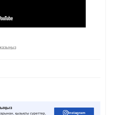
 жазыңыз
рыңыз
Instagram
тарынан, қызықты суреттер,