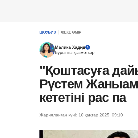
ШОУБИЗ
ЖЕКЕ ӨМІР
Малика Хадид
Бұрынғы қызметкер
"Қоштасуға дай
Рүстем Жаныам
кететіні рас па
Жарияланған күні:
10 қаңтар 2025, 09:10