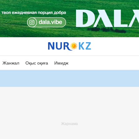
Жанжал
Оқыс оқиға
Имидж