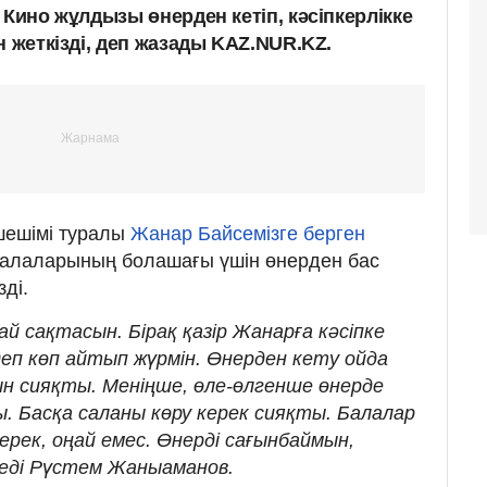
 Кино жұлдызы өнерден кетіп, кәсіпкерлікке
н жеткізді, деп жазады KAZ.NUR.KZ.
шешімі туралы
Жанар Байсемізге берген
балаларының болашағы үшін өнерден бас
зді.
 сақтасын. Бірақ қазір Жанарға кәсіпке
деп көп айтып жүрмін. Өнерден кету ойда
ын сияқты. Меніңше, өле-өлгенше өнерде
. Басқа саланы көру керек сияқты. Балалар
ерек, оңай емес. Өнерді сағынбаймын,
деді Рүстем Жаныаманов.