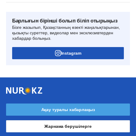
Барлығын бірінші болып біліп отырыңыз
Бізге жазылып, Қазақстанның өзекті жаңалықтарынан,
қызықты суреттер, видеолар мен эксклюзивтерден
хабардар болыңыз.
Instagram
Ақау туралы хабарлаңыз
Жарнама берушілерге