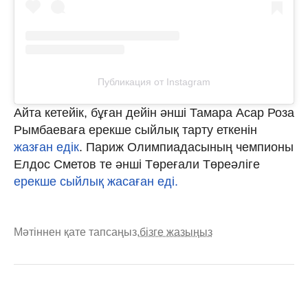
Публикация от Instagram
Айта кетейік, бұған дейін әнші Тамара Асар Роза
Рымбаеваға ерекше сыйлық тарту еткенін
жазған едік
. Париж Олимпиадасының чемпионы
Елдос Сметов те әнші Төреғали Төреәліге
ерекше сыйлық жасаған еді.
Мәтіннен қате тапсаңыз,
бізге жазыңыз