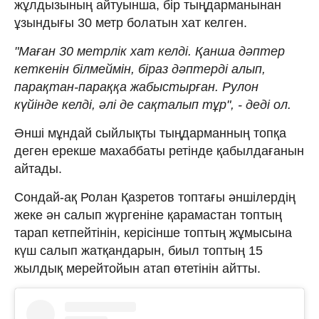
жұлдызының айтуынша, бір тыңдарманынан
ұзындығы 30 метр болатын хат келген.
"Маған 30 метрлік хат келді. Қанша дәптер
кеткенін білмеймін, біраз дәптерді алып,
парақтан-параққа жабыстырған. Рулон
күйінде келді, әлі де сақталып тұр", - деді ол.
Әнші мұндай сыйлықты тыңдарманның топқа
деген ерекше махаббаты ретінде қабылдағанын
айтады.
Сондай-ақ Ролан Қазретов топтағы әншілердің
жеке ән салып жүргеніне қарамастан топтың
тарап кетпейтінін, керісінше топтың жұмысына
күш салып жатқандарын, биыл топтың 15
жылдық мерейтойын атап өтетінін айтты.