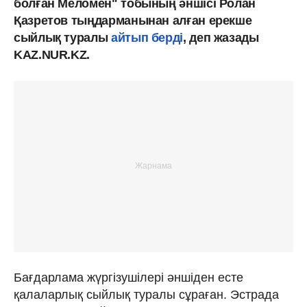
болған Меломен" тобының әншісі Ролан
Қазретов тыңдарманынан алған ерекше
сыйлық туралы
айтып берді
, деп жазады
KAZ.NUR.KZ.
Бағдарлама жүргізушілері әншіден есте
қалаларлық сыйлық туралы сұраған. Эстрада