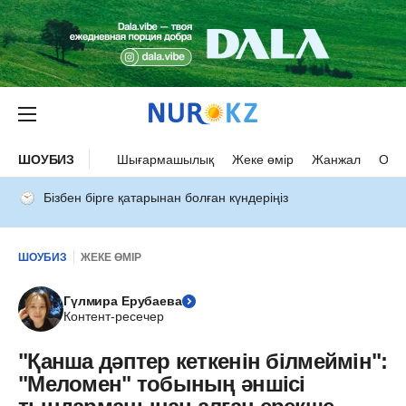
ШОУБИЗ
Шығармашылық
Жеке өмір
Жанжал
Оқыс
Бізбен бірге қатарынан болған күндеріңіз
ШОУБИЗ
ЖЕКЕ ӨМІР
Гүлмира Ерубаева
Контент-ресечер
"Қанша дәптер кеткенін білмеймін":
"Меломен" тобының әншісі