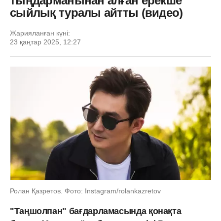
тыңдарманынан алған ерекше
сыйлық туралы айтты (видео)
Жарияланған күні:
23 қаңтар 2025, 12:27
Ролан Қазретов. Фото: Instagram/rolankazretov
"Таңшолпан" бағдарламасында қонақта