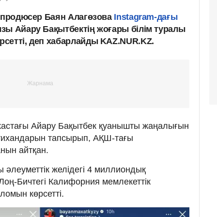
і продюсер Баян Алагөзова
Instagram-дағы
зы Айару Бақытбектің жоғары білім туралы
сетті, деп хабарлайды KAZ.NUR.KZ.
астағы Айару Бақытбек қуанышты жаңалығын
мтихандарын тапсырып, АҚШ-тағы
анын айтқан.
ы әлеуметтік желідегі 4 миллиондық
Лоң-Бичтегі Калифорния мемлекеттік
ломын көрсетті.