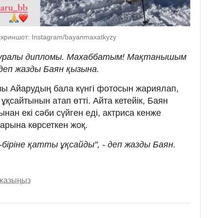
криншот: Instagram/bayanmaxatkyzy
 туралы дипломы. Махаббатым! Мақтанышым
 деп жазды Баян қызына.
ы Айарудың бала күнгі фотосын жариялап,
ұқсайтынын атап өтті. Айта кетейік, Баян
ан екі сәби сүйген еді, актриса кенже
арына көрсеткен жоқ.
біріне қатты ұқсайды", - деп жазды Баян.
 жазыңыз