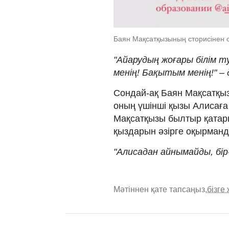
Баян Мақсатқызының сторисінен с
"Айарудың жоғары білім
менің! Бақытым менің!" –
Сондай-ақ Баян Мақсатқыз
оның үшінші қызы Алисаға 
Мақсатқызы былтыр қатарын
қыздарын әзірге оқырманд
"Алисадан айнымайды, бір-
Мәтіннен қате тапсаңыз,
бізге