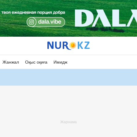
Жанжал
Оқыс оқиға
Имидж