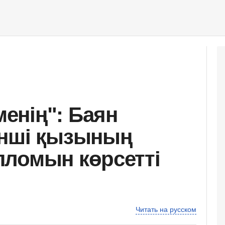
енің": Баян
інші қызының
ломын көрсетті
Читать на русском