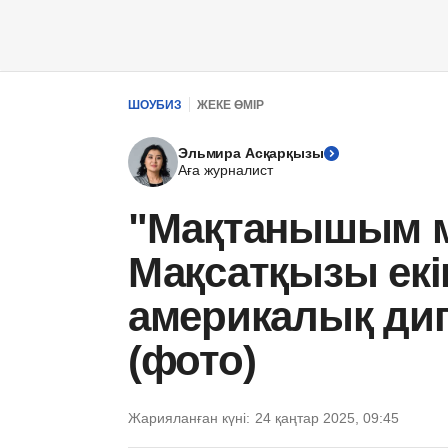
ШОУБИЗ
ЖЕКЕ ӨМІР
Эльмира Асқарқызы
Аға журналист
"Мақтанышым м
Мақсатқызы ек
америкалық дип
(фото)
Жарияланған күні:
24 қаңтар 2025, 09:45