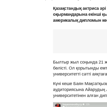
Қазақстандық актриса әр
оқырмандарына екінші қы
америкалық дипломын көр
Былтыр жыл соңында 21 ж
бөлісті. Ол қорытынды е
университетті сәтті аяқтағ
Күні кеше Баян Мақсатқыз
аудиториясына Айарудың 
университетінен алған дип