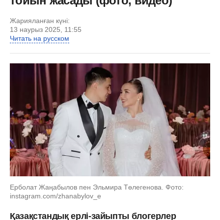
тойын жасады (фото, видео)
Жарияланған күні:
13 наурыз 2025, 11:55
Читать на русском
Ерболат Жаңабылов пен Эльмира Төлегенова. Фото:
instagram.com/zhanabylov_e
Қазақстандық ерлі-зайыпты блогерлер