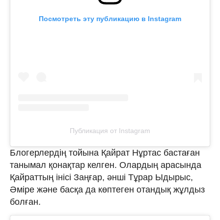
Посмотреть эту публикацию в Instagram
Публикация от Instagram
Блогерлердің тойына Қайрат Нұртас бастаған
танымал қонақтар келген. Олардың арасында
Қайраттың інісі Заңғар, әнші Тұрар Ыдырыс,
Әміре және басқа да көптеген отандық жұлдыз
болған.