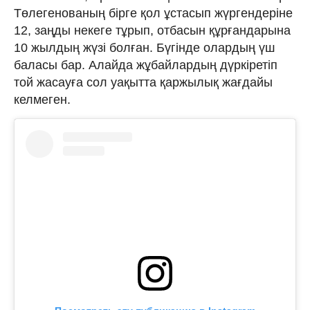
Төлегенованың бірге қол ұстасып жүргендеріне
12, заңды некеге тұрып, отбасын құрғандарына
10 жылдың жүзі болған. Бүгінде олардың үш
баласы бар. Алайда жұбайлардың дүркіретіп
той жасауға сол уақытта қаржылық жағдайы
келмеген.