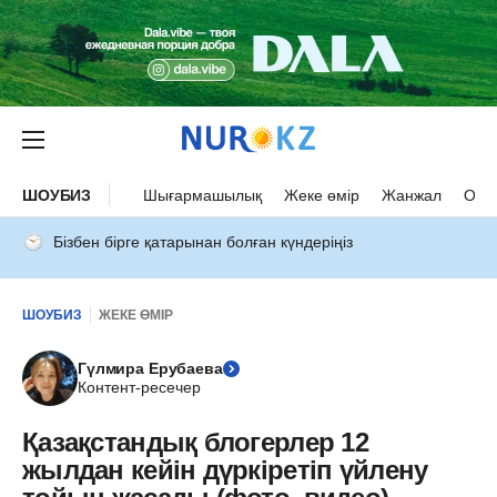
ШОУБИЗ
Шығармашылық
Жеке өмір
Жанжал
Оқыс
Бізбен бірге қатарынан болған күндеріңіз
ШОУБИЗ
ЖЕКЕ ӨМІР
Гүлмира Ерубаева
Контент-ресечер
Қазақстандық блогерлер 12
жылдан кейін дүркіретіп үйлену