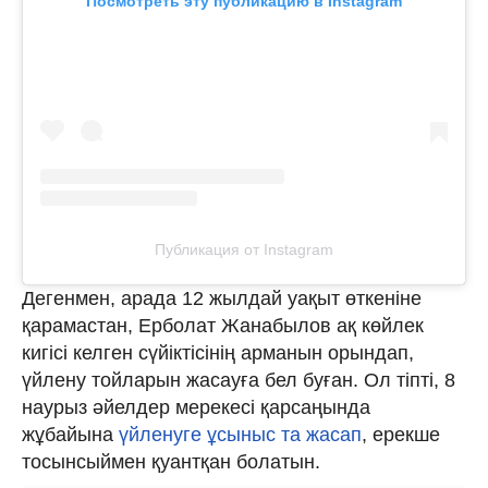
Посмотреть эту публикацию в Instagram
Публикация от Instagram
Дегенмен, арада 12 жылдай уақыт өткеніне
қарамастан, Ерболат Жанабылов ақ көйлек
кигісі келген сүйіктісінің арманын орындап,
үйлену тойларын жасауға бел буған. Ол тіпті, 8
наурыз әйелдер мерекесі қарсаңында
жұбайына
үйленуге ұсыныс та жасап
, ерекше
тосынсыймен қуантқан болатын.