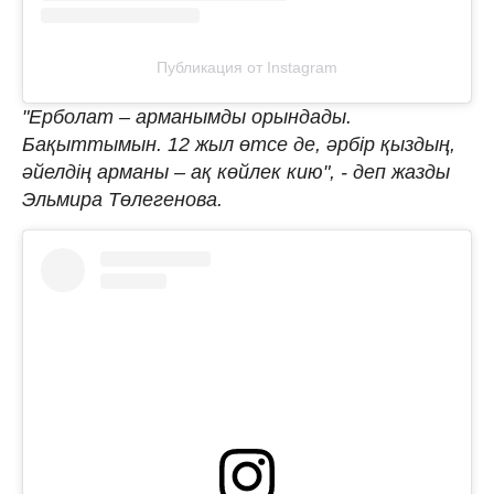
Публикация от Instagram
"Ерболат – арманымды орындады.
Бақыттымын. 12 жыл өтсе де, әрбір қыздың,
әйелдің арманы – ақ көйлек кию", - деп жазды
Эльмира Төлегенова.