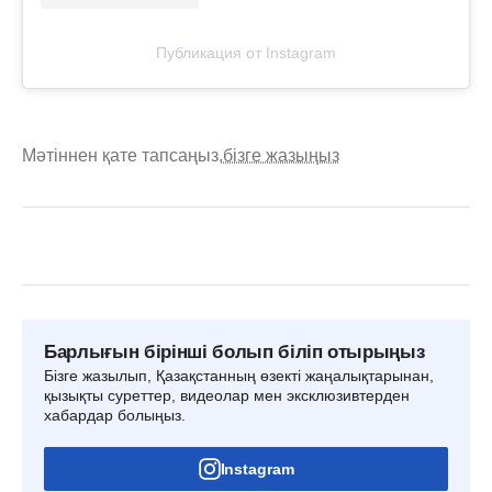
Публикация от Instagram
Мәтіннен қате тапсаңыз,
бізге жазыңыз
Барлығын бірінші болып біліп отырыңыз
Бізге жазылып, Қазақстанның өзекті жаңалықтарынан,
қызықты суреттер, видеолар мен эксклюзивтерден
хабардар болыңыз.
Instagram