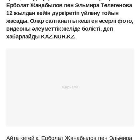
Ерболат Жаңабылов пен Эльмира Төлегенова
12 жылдан кейін дүркіретіп үйлену тойын
жасады. Олар салтанатты кештен әсерлі фото,
видеоны әлеуметтік желіде бөлісті, деп
хабарлайды KAZ.NUR.KZ.
Айта кетейік, Ерболат Жаңабылов пен Эльмира