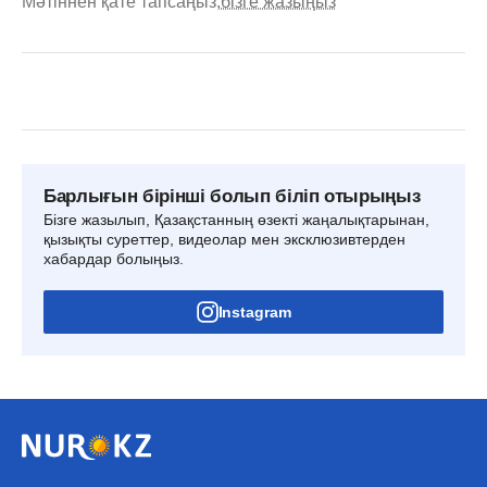
Мәтіннен қате тапсаңыз,
бізге жазыңыз
Барлығын бірінші болып біліп отырыңыз
Бізге жазылып, Қазақстанның өзекті жаңалықтарынан,
қызықты суреттер, видеолар мен эксклюзивтерден
хабардар болыңыз.
Instagram