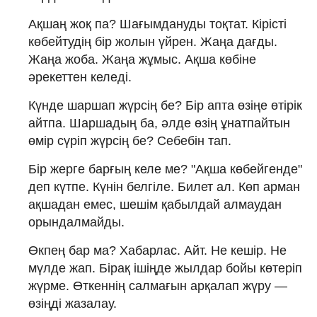
Ақшаң жоқ па? Шағымдануды тоқтат. Кірісті
көбейтудің бір жолын үйрен. Жаңа дағды.
Жаңа жоба. Жаңа жұмыс. Ақша көбіне
әрекеттен келеді.
Күнде шаршап жүрсің бе? Бір апта өзіңе өтірік
айтпа. Шаршадың ба, әлде өзің ұнатпайтын
өмір сүріп жүрсің бе? Себебін тап.
Бір жерге барғың келе ме? "Ақша көбейгенде"
деп күтпе. Күнін белгіле. Билет ал. Көп арман
ақшадан емес, шешім қабылдай алмаудан
орындалмайды.
Өкпең бар ма? Хабарлас. Айт. Не кешір. Не
мүлде жап. Бірақ ішіңде жылдар бойы көтеріп
жүрме. Өткеннің салмағын арқалап жүру —
өзіңді жазалау.