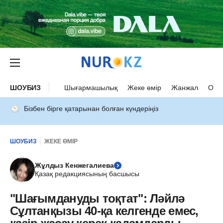
ШОУБИЗ
Шығармашылық
Жеке өмір
Жанжал
Оқыс
Бізбен бірге қатарынан болған күндеріңіз
ШОУБИЗ
ЖЕКЕ ӨМІР
Жұлдыз Кенжегалиева
Қазақ редакциясының басшысы
"Шағымдануды тоқтат": Ләйлә
Сұлтанқызы 40-қа келгенде емес,