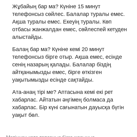
Жұбайың бар ма? Күніне 15 минут
телефонсыз сөйлес. Балалар туралы емес.
Ақша туралы емес. Екеуің туралы. Көп
отбасы жанжалдан емес, сөйлеспей кетуден
алыстайды.
Балаң бар ма? Күніне кемі 20 минут
телефонсыз бірге отыр. Ақша емес, есінде
сенің назарың қалады. Балалар біздің
айтқанымызды емес, бірге өткізген
уақытымызды есінде сақтайды.
Ата-анаң тірі ме? Аптасына кемі екі рет
хабарлас. Айтатын әңгімең болмаса да
хабарлас. Бір күні сағынатын дауысқа бүгін
уақыт бөл.