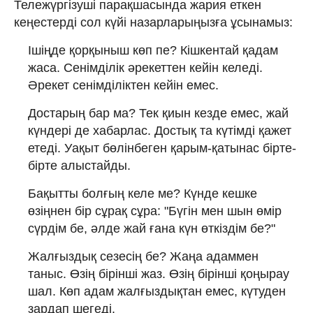
Тележүргізуші парақшасында жария еткен
кеңестерді сол күйі назарларыңызға ұсынамыз:
Ішіңде қорқыныш көп пе? Кішкентай қадам
жаса. Сенімділік әрекеттен кейін келеді.
Әрекет сенімділіктен кейін емес.
Достарың бар ма? Тек қиын кезде емес, жай
күндері де хабарлас. Достық та күтімді қажет
етеді. Уақыт бөлінбеген қарым-қатынас бірте-
бірте алыстайды.
Бақытты болғың келе ме? Күнде кешке
өзіңнен бір сұрақ сұра: "Бүгін мен шын өмір
сүрдім бе, әлде жай ғана күн өткіздім бе?"
Жалғыздық сезесің бе? Жаңа адаммен
таныс. Өзің бірінші жаз. Өзің бірінші қоңырау
шал. Көп адам жалғыздықтан емес, күтуден
зардап шегеді.