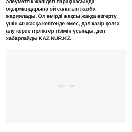
әлеуметтік желідегі парақшасында
оқырмандарына ой салатын жазба
жариялады. Ол өмірді жақсы жаққа өзгерту
үшін 40 жасқа келгенде емес, дәл қазір қолға
алу керек тірліктер тізімін ұсынды, деп
хабарлайды KAZ.NUR.KZ.