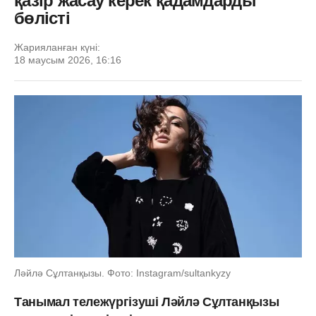
қазір жасау керек қадамдарды
бөлісті
Жарияланған күні:
18 маусым 2026, 16:16
Ләйлә Сұлтанқызы. Фото: Instagram/sultankyzy
Танымал тележүргізуші Ләйлә Сұлтанқызы