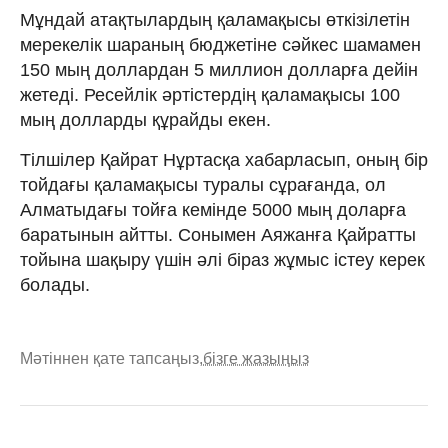
Мұндай атақтылардың қаламақысы өткізілетін
мерекелік шараның бюджетіне сәйкес шамамен
150 мың доллардан 5 миллион долларға дейін
жетеді. Ресейлік әртістердің қаламақысы 100
мың долларды құрайды екен.
Тілшілер Қайрат Нұртасқа хабарласып, оның бір
тойдағы қаламақысы туралы сұрағанда, ол
Алматыдағы тойға кемінде 5000 мың доларға
баратынын айтты. Сонымен Аяжанға Қайратты
тойына шақыру үшін әлі біраз жұмыс істеу керек
болады.
Мәтіннен қате тапсаңыз,
бізге жазыңыз