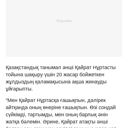
Қазақстандық танымал әнші Қайрат Нұртасты
тойына шақыру үшін 20 жасар бойжеткен
жұлдыздың қаламақысына ақша жинауды
ұйғарыпты.
"Мен Қайрат Нұртасқа ғашықпын, дәлірек
айтқанда оның өнеріне ғашықпын. Өзі сондай
сүйкімді, тартымды, мен оның барлық әнін
жатқа бәлемін. Әрине, Қайрат атақты әнші