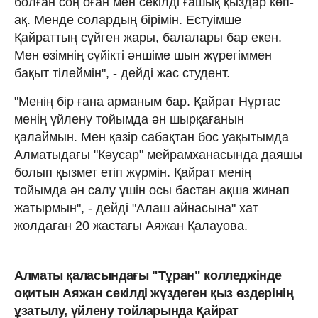
болған соң оған мен секілді ғашық қыздар көп-
ақ. Менде солардың бірімін. Естуімше
Қайраттың сүйген жары, балалары бар екен.
Мен өзімнің сүйікті әншіме шын жүрегіммен
бақыт тілеймін", - дейді жас студент.
"Менің бір ғана арманым бар. Қайрат Нұртас
менің үйлену тойымда ән шырқағанын
қалаймын. Мен қазір сабақтан бос уақытымда
Алматыдағы "Кәусар" мейрамханасында даяшы
болып қызмет етіп жүрмін. Қайрат менің
тойымда ән салу үшін осы бастан ақша жинап
жатырмын", - дейді "Алаш айнасына" хат
жолдаған 20 жастағы Аяжан Қалауова.
Алматы қаласындағы "Тұран" колледжінде
оқитын Аяжан секілді жүздеген қыз өздерінің
ұзатылу, үйлену тойларында Қайрат