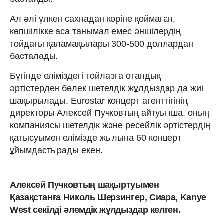
Ал әлі үлкен сахнадан көріне қоймаған,
көпшілікке аса танымал емес әншілердің
тойдағы қаламақылары 300-500 доллардан
басталады.
Бүгінде еліміздегі тойларға отандық
әртістерден бөлек шетелдік жұлдыздар да жиі
шақырылады. Eurostar концерт агенттігінің
директоры Алексей Пучковтың айтуынша, оның
компаниясы шетелдік және ресейлік әртістердің
қатысуымен елімізде жылына 60 концерт
ұйымдастырады екен.
Алексей Пучковтың шақыртуымен
Қазақстанға Николь Шерзингер, Сиара, Kanye
West секілді әлемдік жұлдыздар келген.