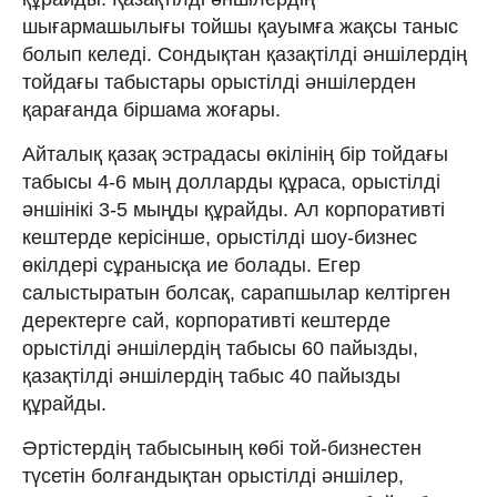
шығармашылығы тойшы қауымға жақсы таныс
болып келеді. Сондықтан қазақтілді әншілердің
тойдағы табыстары орыстілді әншілерден
қарағанда біршама жоғары.
Айталық қазақ эстрадасы өкілінің бір тойдағы
табысы 4-6 мың долларды құраса, орыстілді
әншінікі 3-5 мыңды құрайды. Ал корпоративті
кештерде керісінше, орыстілді шоу-бизнес
өкілдері сұранысқа ие болады. Егер
салыстыратын болсақ, сарапшылар келтірген
деректерге сай, корпоративті кештерде
орыстілді әншілердің табысы 60 пайызды,
қазақтілді әншілердің табыс 40 пайызды
құрайды.
Әртістердің табысының көбі той-бизнестен
түсетін болғандықтан орыстілді әншілер,