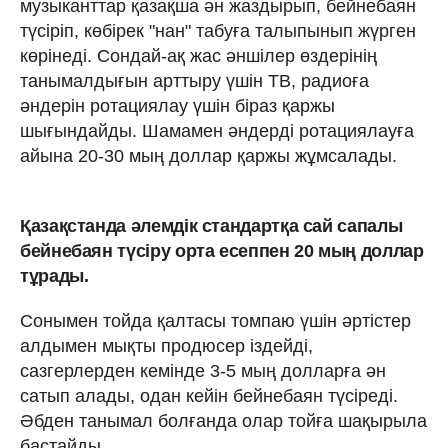
музыканттар қазақша ән жаздырып, бейнебаян
түсіріп, көбірек "нан" табуға талыпынып жүрген
көрінеді. Сондай-ақ жас әншілер өздерінің
танымалдығын арттыру үшін ТВ, радиоға
әндерін ротациялау үшін біраз қаржы
шығындайды. Шамамен әндерді ротациялауға
айына 20-30 мың доллар қаржы жұмсалады.
Қазақстанда әлемдік стандартқа сай сапалы
бейнебаян түсіру орта есеппен 20 мың доллар
тұрады.
Сонымен тойда қалтасы томпаю үшін әртістер
алдымен мықты продюсер іздейді,
сазгерлерден кемінде 3-5 мың долларға ән
сатып алады, одан кейін бейнебаян түсіреді.
Әбден танымал болғанда олар тойға шақырыла
бастайды.