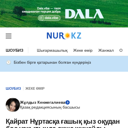
ШОУБИЗ
Шығармашылық
Жеке өмір
Жанжал
Оқыс
Бізбен бірге қатарынан болған күндеріңіз
ШОУБИЗ
ЖЕКЕ ӨМІР
Жұлдыз Кенжегалиева
Қазақ редакциясының басшысы
Қайрат Нұртасқа ғашық қыз оқудан