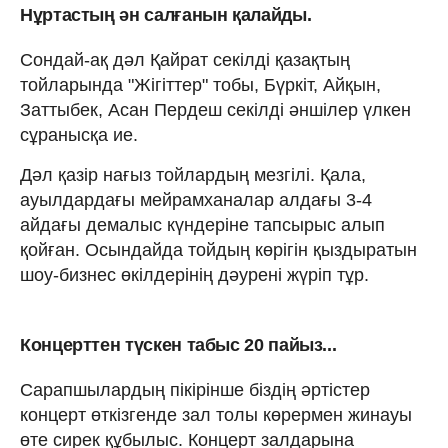
Нұртастың ән салғанын қалайды.
Сондай-ақ дәл Қайрат секілді қазақтың
тойларында "Жігіттер" тобы, Бүркіт, Айқын,
Заттыбек, Асан Пердеш секілді әншілер үлкен
сұранысқа ие.
Дәл қазір нағыз тойлардың мезгілі. Қала,
ауылдардағы мейрамханалар алдағы 3-4
айдағы демалыс күндеріне тапсырыс алып
қойған. Осындайда тойдың көрігін қыздыратын
шоу-бизнес өкілдерінің дәурені жүріп тұр.
Концерттен түскен табыс 20 пайыз...
Сарапшылардың пікірінше біздің әртістер
концерт өткізгенде зал толы көрермен жинауы
өте сирек құбылыс. Концерт залдарына