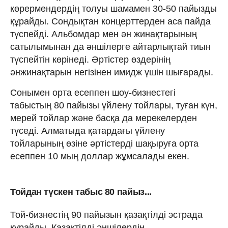
көрермендердің толуы шамамен 30-50 пайызды
құрайды. Сондықтан концерттерден аса пайда
түспейді. Альбомдар мен ән жинақтарының
сатылымынан да әншілерге айтарлықтай тиын
түспейтін көрінеді. Әртістер өздерінің
әнжинақтарын негізінен имидж үшін шығарады.
Сонымен орта есеппен шоу-бизнестегі
табыстың 80 пайызы үйлену тойлары, туған күн,
мерей тойлар және басқа да мерекелерден
түседі. Алматыда қатардағы үйлену
тойларының өзіне әртістерді шақыруға орта
есеппен 10 мың доллар жұмсалады екен.
Тойдан түскен табыс 80 пайыз...
Той-бизнестің 90 пайызын қазақтілді эстрада
құрайды. Қазақтілді әншілердің