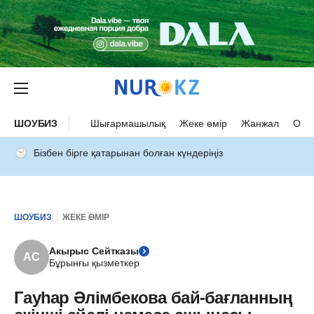
ШОУБИЗ
Шығармашылық
Жеке өмір
Жанжал
Оқыс
Бізбен бірге қатарынан болған күндеріңіз
ШОУБИЗ
ЖЕКЕ ӨМІР
Акырыс Сейтказы
АС
Бұрынғы қызметкер
Гауһар Әлімбекова бай-бағланның