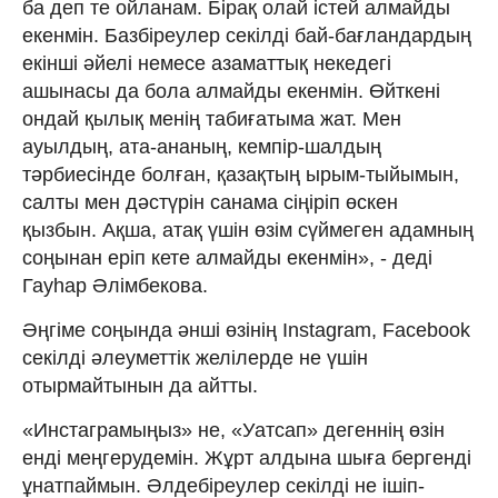
ба деп те ойланам. Бірақ олай істей алмайды
екенмін. Базбіреулер секілді бай-бағландардың
екінші әйелі немесе азаматтық некедегі
ашынасы да бола алмайды екенмін. Өйткені
ондай қылық менің табиғатыма жат. Мен
ауылдың, ата-ананың, кемпір-шалдың
тәрбиесінде болған, қазақтың ырым-тыйымын,
салты мен дәстүрін санама сіңіріп өскен
қызбын. Ақша, атақ үшін өзім сүймеген адамның
соңынан еріп кете алмайды екенмін», - деді
Гауһар Әлімбекова.
Әңгіме соңында әнші өзінің Instagram, Facebook
секілді әлеуметтік желілерде не үшін
отырмайтынын да айтты.
«Инстаграмыңыз» не, «Уатсап» дегеннің өзін
енді меңгерудемін. Жұрт алдына шыға бергенді
ұнатпаймын. Әлдебіреулер секілді не ішіп-