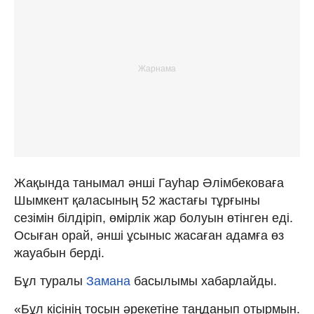
Жақында танымал әнші Гауһар Әлімбековаға
Шымкент қаласының 52 жастағы тұрғыны
сезімін білдіріп, өмірлік жар болуын өтінген еді.
Осыған орай, әнші ұсыныс жасаған адамға өз
жауабын берді.
Бұл туралы
Замана
басылымы хабарлайды.
«Бұл кісінің тосын әрекетіне таңданып отырмын.