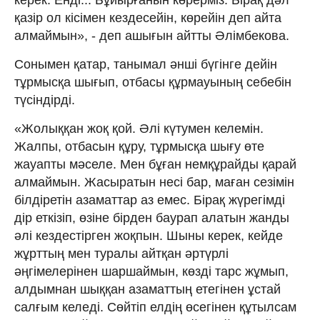
қазір ол кісімен кездесейін, көрейін деп айта
алмаймын», - деп ашығын айтты Әлімбекова.
Сонымен қатар, танымал әнші бүгінге дейін
тұрмысқа шығып, отбасы құрмауының себебін
түсіндірді.
«Жолыққан жоқ қой. Әлі күтумен келемін.
Жалпы, отбасын құру, тұрмысқа шығу өте
жауапты мәселе. Мен бұған немқұрайды қарай
алмаймын. Жасыратын несі бар, маған сезімін
білдіретін азаматтар аз емес. Бірақ жүрегімді
дір еткізіп, өзіне бірден баурап алатын жанды
әлі кездестірген жоқпын. Шыны керек, кейде
жұрттың мен туралы айтқан әртүрлі
әңгімелерінен шаршаймын, көзді тарс жұмып,
алдымнан шыққан азаматтың етегінен ұстай
салғым келеді. Сөйтіп елдің өсегінен құтылсам