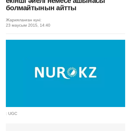
екінші әйелі немесе ашынасы
болмайтынын айтты
Жарияланған күні:
23 маусым 2015, 14:40
: UGC