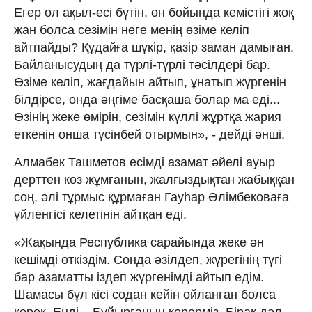
Егер ол ақыл-есі бүтін, өн бойында кемістігі жоқ
жан болса сезімін неге менің өзіме келіп
айтпайды? Құдайға шүкір, қазір заман дамыған.
Байланысудың да түрлі-түрлі тәсілдері бар.
Өзіме келіп, жағдайын айтып, ұнатып жүргенін
білдірсе, онда әңгіме басқаша болар ма еді...
Өзінің жеке өмірін, сезімін күллі жұртқа жария
еткенін онша түсінбей отырмын», - дейді әнші.
Алмабек Ташметов есімді азамат әйелі ауыр
дерттен көз жұмғанын, жалғыздықтан жабыққан
соң, әлі тұрмыс құрмаған Гауһар Әлімбековаға
үйленгісі келетінін айтқан еді.
«Жақында Республика сарайында жеке ән
кешімді өткіздім. Сонда әзілдеп, жүрегінің түгі
бар азаматты іздеп жүргенімді айтып едім.
Шамасы бұл кісі содан кейін ойланған болса
керек. Енді... Бұйырғанын көрерміз. Бірақ дәл