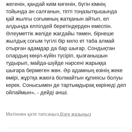
жегенін, қандай киім кигенін, бүгін кімнің
тойында ән салғанын, тіпті тоңазытқышында
қай жылғы соғымның жатқанын айтып, ел
алдында елпілдей беретіндерден емеспін.
Әлеуметтік желіде жағдайы төмен, бірнеше
жылдық соғым түгілі бір кило ет таба алмай
отырған адамдар да бар шығар. Сондықтан
олардың көңіл-күйін түсіріп, қызғанышын
тудырып, майда-шүйде нәрсені жарыққа
шығара бермеген жөн. Әр адамның өзінің жеке
өмірі, жұртқа жаюға болмайтын құпиясы болуы
керек. Сонысымен де тартымдырақ көрінеді деп
ойлаймын», - дейді әнші.
Мәтіннен қате тапсаңыз,
бізге жазыңыз