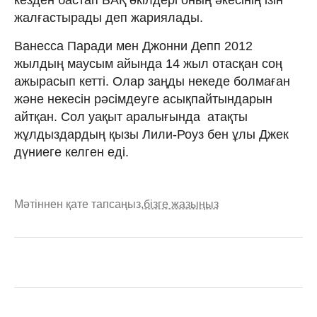
жалғастырады деп жариялады.
Ванесса Паради мен Джонни Депп 2012
жылдың маусым айында 14 жыл отасқан соң
ажырасып кетті. Олар заңды некеде болмаған
және некесін рәсімдеуге асықпайтындарын
айтқан. Сол уақыт аралығында атақты
жұлдыздардың қызы Лили-Роуз бен ұлы Джек
дүниеге келген еді.
Мәтіннен қате тапсаңыз,
бізге жазыңыз