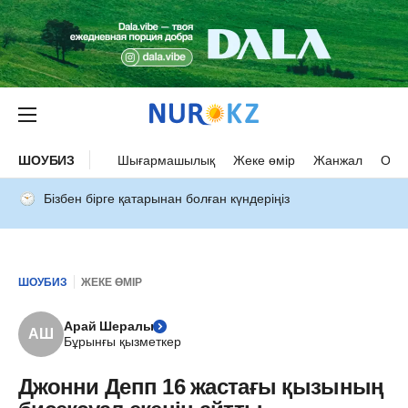
ШОУБИЗ
Шығармашылық
Жеке өмір
Жанжал
Оқыс
Бізбен бірге қатарынан болған күндеріңіз
ШОУБИЗ
ЖЕКЕ ӨМІР
Арай Шералы
АШ
Бұрынғы қызметкер
Джонни Депп 16 жастағы қызының