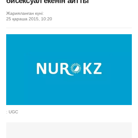
бисексуал екенін айтты
Жарияланған күні:
25 қараша 2015, 10:20
: UGC