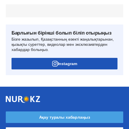
Барлығын бірінші болып біліп отырыңыз
Бізге жазылып, Қазақстанның өзекті жаңалықтарынан,
қызықты суреттер, видеолар мен эксклюзивтерден
хабардар болыңыз.
Instagram
Ақау туралы хабарлаңыз