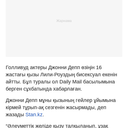
Голливуд актеры Джонни Депп өзіңін 16
жастағы қызы Лили-Роуздың бисексуал екенін
айтты. Бұл туралы ол Daily Mail басылымына
берген сұхбатында хабарлаған.
Джонни Депп мұны қызының гейлер ұйымына
кірмей тұрып-ақ сезгенін жасырмады, деп
жазады
Stan.kz
.
“Әлеуметтік желіде қызу талқыланып, ұзақ