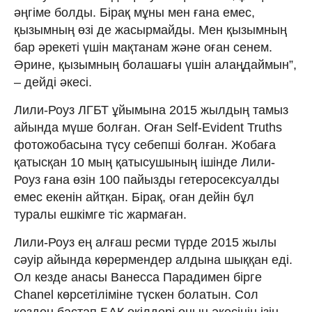
әңгіме болды. Бірақ мұны мен ғана емес,
қызымның өзі де жасырмайды. Мен қызымның
бар әрекеті үшін мақтанам және оған сенем.
Әрине, қызымның болашағы үшін алаңдаймын”,
– дейді әкесі.
Лили-Роуз ЛГБТ ұйымына 2015 жылдың тамыз
айында мүше болған. Оған Self-Evident Truths
фотожобасына түсу себепші болған. Жобаға
қатысқан 10 мың қатысушының ішінде Лили-
Роуз ғана өзін 100 пайызды гетеросексуалды
емес екенін айтқан. Бірақ, оған дейін бұл
туралы ешкімге тіс жармаған.
Лили-Роуз ең алғаш ресми түрде 2015 жылы
сәуір айында көрермендер алдына шыққан еді.
Ол кезде анасы Ванесса Парадимен бірге
Chanel көрсетіліміне түскен болатын. Сол
кезден бастап БАҚ өкілдері оның әкесінің ізін