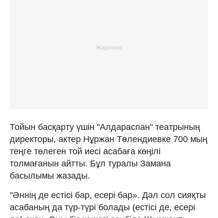
Тойын басқарту үшін "Алдараспан" театрының
директоры, актер Нұржан Төлендиевке 700 мың
теңге төлеген той иесі асабаға көңілі
толмағанын айтты. Бұл туралы Замана
басылымы жазады.
"Әннің де естісі бар, есері бар». Дәл сол сияқты
асабаның да түр-түрі болады (естісі де, есері