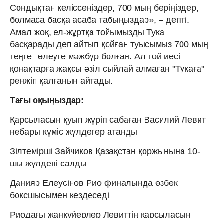
Сондықтан келіс­сеңіздер, 700 мың беріңіздер,
болмаса басқа асаба табыңыздар», – депті.
Амал жоқ, ел-жұртқа тойымызды Тука
басқарады деп айтып қойған туысымыз 700 мың
теңге төлеуге мәжбүр болған. Ал той иесі
қонақтарға жақсы әзіл сыйлай алмаған "Тукаға"
ренжіп қалғанын айтады.
Тағы оқыңыздар:
Қарсыласын қуып жүріп сабаған Василий Левит
небары күміс жүлдегер атанды
Зілтемірші Зайчиков Қазақстан қоржынына 10-
шы жүлдені салды
Данияр Елеусінов Рио финалында өзбек
боксшысымен кездеседі
Риодағы жанкүйерлер Левиттің қарсыласын