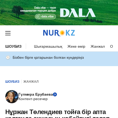
ШОУБИЗ
Шығармашылық
Жеке өмір
Жанжал
Оқыс
Бізбен бірге қатарынан болған күндеріңіз
ШОУБИЗ
ЖАНЖАЛ
Гүлмира Ерубаева
Контент-ресечер
Нұржан Төлендиев тойға бір апта