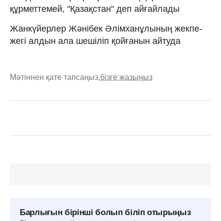
құрметтемей, "Қазақстан" деп айғайлады
Жанкүйерлер Жәнібек Әлімханұлының жекпе-
жегі алдын ала шешіліп қойғанын айтуда
Мәтіннен қате тапсаңыз,
бізге жазыңыз
Барлығын бірінші болып біліп отырыңыз