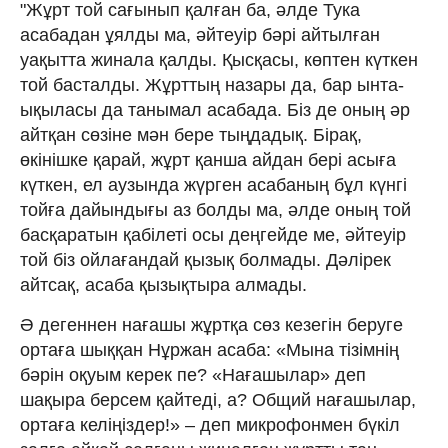
"Жұрт той сағынып қалған ба, әлде Тука
асабадан ұялды ма, әйтеуір бәрі айтылған
уақытта жинала қалды. Қысқасы, көптен күткен
той басталды. Жұрттың назары да, бар ынта-
ықыласы да танымал асабада. Біз де оның әр
айтқан сөзіне мән бере тыңдадық. Бірақ,
өкінішке қарай, жұрт қанша айдан бері асыға
күткен, ел аузында жүрген асабаның бұл күнгі
тойға дайындығы аз болды ма, әлде оның той
басқаратын қабілеті осы деңгейде ме, әйтеуір
той біз ойлағандай қызық болмады. Дәлірек
айтсақ, асаба қызықтыра алмады.
Ә дегеннен нағашы жұртқа сөз кезегін беруге
ортаға шыққан Нұржан асаба: «Мына тізімнің
бәрін оқуым керек пе? «Нағашылар» деп
шақыра берсем қайтеді, а? Общий нағашылар,
ортаға келіңіздер!» – деп микрофонмен бүкіл