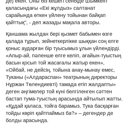
де) екен. Оны біз кешегі сенбіде Шымкент
қаласындағы «Екі жұлдыз» салтанат
сарайында өткен үйлену тойынан байқап
қайттық", - деп жазады мақала авторы.
Қаншама жылдан бері қызмет бабымен өзге
қалада тұрып, зейнеткерлікке шыққан соң елге
қоныс аударған бір туысымыз ұлын үйлендірді.
«Апыр-ай, пәленше елге келіп, ағайын-туыстың
басын қосып той жасағалы жатыр екен»,
«Ойбай, не дейсің, тойына анау-мынау емес,
Туканы («Алдараспан» театрының директоры
Нұржан Төлендиевті) тамада етіп жалдапты»
деген әңгімелер той күні белгіленген сәттен
бастап тума-туыстың арасында айтылып жатты.
«Құдай қаласа, тойға барамыз, Тука басқарған
тойды көріп қайтпаймыз ба?» – дегендер де
болды арасында.