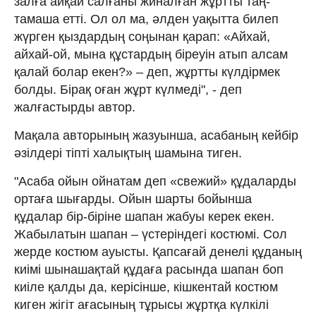
залға айқай салғаны жинал­ған жұртты таң-
тамаша етті. Ол ол ма, әлден уақытта билеп
жүрген қыздардың соңынан қарап: «Айхай,
айхай-ой, мына құстардың біреуін атып алсам
қалай болар екен?» – деп, жұртты күлдірмек
болды. Бірақ оған жұрт күлмеді", - деп
жалғастырды автор.
Мақала авторының жазуынша, асабаның кейбір
әзілдері тіпті халықтың шамына тиген.
"Асаба ойын ойнатам деп «свежий» құдаларды
ортаға шығарды. Ойын шарты бойынша
құдалар бір-біріне шапан жабуы керек екен.
Жабылатын шапан – үстеріндегі костюмі. Сол
жерде костюм ауысты. Қапсағай денелі құданың
киімі шынашақтай құдаға расында шапан боп
киіле қалды да, керісінше, кішкентай костюм
киген жігіт ағасының тұрысы жұртқа күлкілі