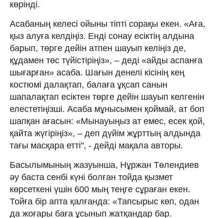
көрінді.
Асабаның келесі ойыны тіпті сорақы екен. «Аға,
қыз алуға келдіңіз. Енді сонау есіктің алдына
барып, төрге дейін атпен шауып келіңіз де,
құдамен төс түйістіріңіз», – деді «айды аспанға
шығарған» асаба. Шағын денелі кісінің кең
костюмі далақтап, балаға ұқсап санын
шапалақтап есіктен төрге дейін шауып келгенін
елестетіңізші. Асаба мұнысымен қоймай, ат боп
шапқан ағасын: «Мынауыңыз ат емес, есек қой,
қайта жүгіріңіз», – деп дүйім жұрттың алдында
тағы масқара етті", - дейді мақала авторы.
Басылымының жазуынша, Нұржан Төлендиев
әу баста сенбі күні болған тойда қызмет
көрсеткені үшін 600 мың теңге сұраған екен.
Тойға бір апта қалғанда: «Тапсырыс көп, одан
да жоғары баға ұсынып жатқандар бар.