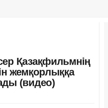
сер Қазақфильмнің
ін жемқорлыққа
ды (видео)