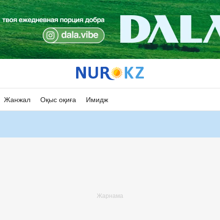
Жанжал
Оқыс оқиға
Имидж