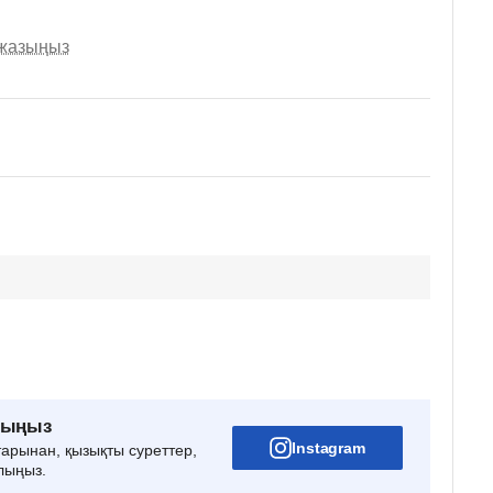
 жазыңыз
рыңыз
Instagram
тарынан, қызықты суреттер,
лыңыз.