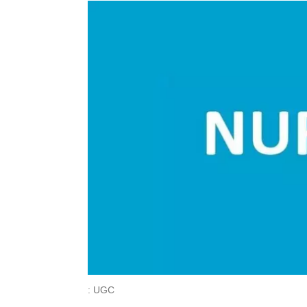
: UGC