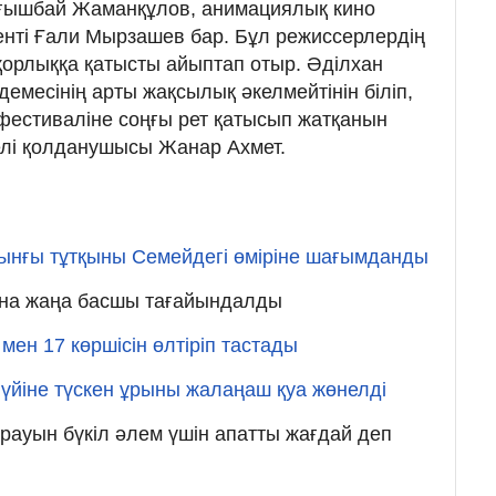
ұңғышбай Жаманқұлов, анимациялық кино
нті Ғали Мырзашев бар. Бұл режиссерлердің
қорлыққа қатысты айыптап отыр. Әділхан
емесінің арты жақсылық әкелмейтінін біліп,
фестиваліне соңғы рет қатысып жатқанын
желі қолданушысы Жанар Ахмет.
рынғы тұтқыны Семейдегі өміріне шағымданды
сына жаңа басшы тағайындалды
мен 17 көршісін өлтіріп тастады
үйіне түскен ұрыны жалаңаш қуа жөнелді
ауын бүкіл әлем үшін апатты жағдай деп