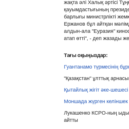
жақта әлі Халық әртісі Т
қауымдастығының президе
барлығы министрлікті жем
Ержанов бұл айтқан мәлімд
алдын-ала "Еуразия" кино
атап өтті", - деп жазады 
Тағы оқыңыздар:
Гуантанамо түрмесінің бұ
"Қазақстан" ұлттық арна
Қытайлық жігіт әке-шешесі 
Моншада жүрген келіншек 
Лукашенко КСРО-ның ыдыр
айтты