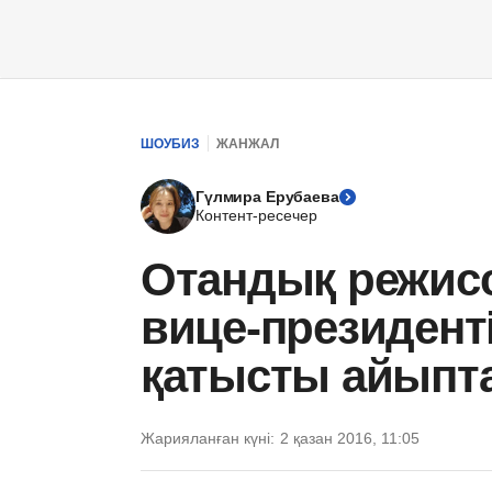
ШОУБИЗ
ЖАНЖАЛ
Гүлмира Ерубаева
Контент-ресечер
Отандық режис
вице-президент
қатысты айыпта
Жарияланған күні:
2 қазан 2016, 11:05