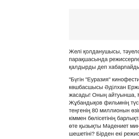
Желі қолданушысы, тәуелс
парақшасында режиссерлер
қалдырды деп хабарлайд
"Бүгін "Еуразия" кинофес
көшбасшысы Әділхан Ержа
жасады! Оның айтуынша, Қ
Жұбандықов фильмнің түс
теңгенің 80 миллионын өз
кіммен бөлісетінің барлық
өте қызықты Мәдениет мин
шешетіні? Бірден екі режи