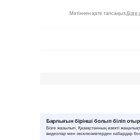
Мәтіннен қате тапсаңыз,
бізге
Барлығын бірінші болып біліп оты
Бізге жазылып, Қазақстанның өзекті жаңалық
видеолар мен эксклюзивтерден хабардар бо