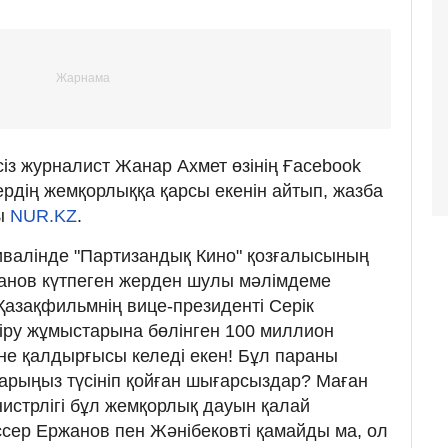
із журналист Жанар Ахмет өзінің Ғacebook
дің жемқорлыққа қарсы екенін айтып, жазба
ы
NUR.KZ
.
тивалінде "Партизандық Кино" қозғалысының
нов күтпеген жерден шулы мәлімдеме
азақфильмнің вице-президенті Серік
іру жұмыстарына бөлінген 100 миллион
іне қалдырғысы келеді екен! Бұл параны
тарыңыз түсініп қойған шығарсыздар? Маған
истрлігі бұл жемқорлық дауын қалай
ссер Ержанов пен Жәнібековті қамайды ма, ол