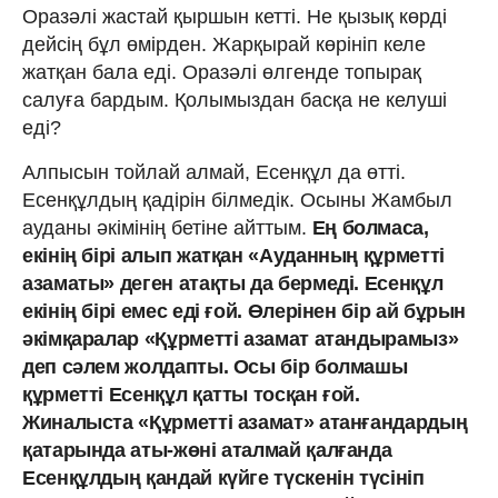
Оразәлі жастай қыршын кетті. Не қызық көрді
дейсің бұл өмірден. Жарқырай көрініп келе
жатқан бала еді. Оразәлі өлгенде топырақ
салуға бардым. Қолымыздан басқа не келуші
еді?
Алпысын тойлай алмай, Есенқұл да өтті.
Есенқұлдың қадірін білмедік. Осыны Жамбыл
ауданы әкімінің бетіне айттым.
Ең болмаса,
екінің бірі алып жатқан «Ауданның құрметті
азаматы» деген атақты да бермеді. Есенқұл
екінің бірі емес еді ғой. Өлерінен бір ай бұрын
әкімқаралар «Құрметті азамат атандырамыз»
деп сәлем жолдапты. Осы бір болмашы
құрметті Есенқұл қатты тосқан ғой.
Жиналыста «Құрметті азамат» атанғандардың
қатарында аты-жөні аталмай қалғанда
Есенқұлдың қандай күйге түскенін түсініп