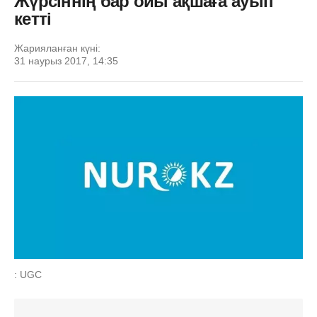
Жүрсіннің бар ойы ақшаға ауып
кетті
Жарияланған күні:
31 наурыз 2017, 14:35
: UGC