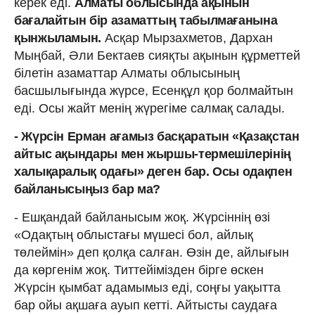
керек еді.
Алматы облысында ақынын
бағалайтын бір азаматтың табылмағанына
қынжыламын.
Асқар Мырзахметов, Дархан
Мыңбай, Әли Бектаев сияқты ақынын құрметтей
білетін азаматтар Алматы облысының
басшылығында жүрсе, Есенқұл қор болмайтын
еді. Осы жайт менің жүрегіме салмақ салады.
- Жүрсін Ерман ағамыз басқаратын «Қазақстан
айтыс ақындары мен жыршы-термешілерінің
халықаралық одағы» деген бар. Осы одақпен
байланысыңыз бар ма?
- Ешқандай байланысым жоқ. Жүрсіннің өзі
«Одақтың облыстағы мүшесі бол, айлық
төлеймін» деп қолқа салған. Өзін де, айлығын
да көргенім жоқ. Титтейімізден бірге өскен
Жүрсін қымбат адамымыз еді, соңғы уақытта
бар ойы ақшаға ауып кетті. Айтысты саудаға