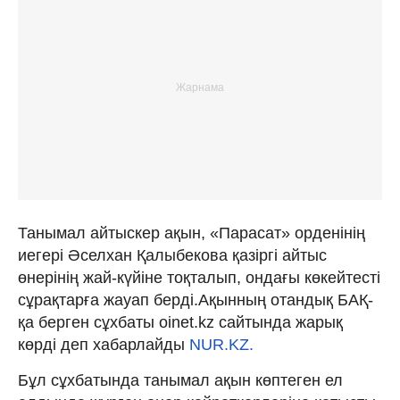
Танымал айтыскер ақын, «Парасат» орденінің
иегері Әселхан Қалыбекова қазіргі айтыс
өнерінің жай-күйіне тоқталып, ондағы көкейтесті
сұрақтарға жауап берді.Ақынның отандық БАҚ-
қа берген сұхбаты oinet.kz сайтында жарық
көрді деп хабарлайды
NUR.KZ.
Бұл сұхбатында танымал ақын көптеген ел