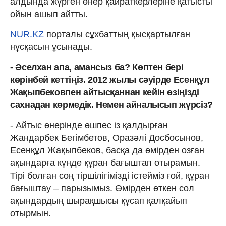
алдында жүрген өнер қайраткерлеріне қатысты
ойын ашып айтты.
NUR.KZ
порталы сұхбаттың қысқартылған
нұсқасын ұсынады.
- Әселхан апа, амансыз ба? Көптен бері
көрінбей кеттіңіз. 2012 жылы сәуірде Есенқұл
Жақыпбековпен айтысқаннан кейін өзіңізді
сахнадан көрмедік. Немен айналысып жүрсіз?
- Айтыс өнерінде өшпес із қалдырған
Жандарбек Бегімбетов, Оразәлі Досбосынов,
Есенқұл Жақыпбеков, басқа да өмірден озған
ақындарға күнде құран бағыштап отырамын.
Тірі болған соң тіршілігімізді істейміз ғой, құран
бағыштау – парызымыз. Өмірден өткен сол
ақындардың шырақшысы құсап қалқайып
отырмын.