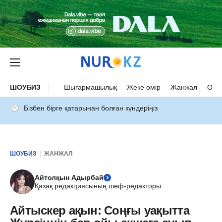
ШОУБИЗ
Шығармашылық
Жеке өмір
Жанжал
Оқыс
Бізбен бірге қатарынан болған күндеріңіз
ШОУБИЗ
ЖАНЖАЛ
Айтолқын Адырбай
Қазақ редакциясының шеф-редакторы
Айтыскер ақын: Соңғы уақытта