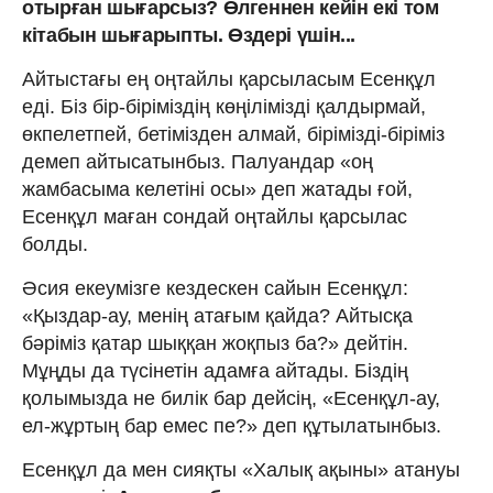
отырған шығарсыз? Өлгеннен кейін екі том
кітабын шығарыпты. Өздері үшін...
Айтыстағы ең оңтайлы қарсыласым Есенқұл
еді. Біз бір-біріміздің көңілімізді қалдырмай,
өкпелетпей, бетімізден алмай, бірімізді-біріміз
демеп айтысатынбыз. Палуандар «оң
жамбасыма келетіні осы» деп жатады ғой,
Есенқұл маған сондай оңтайлы қарсылас
болды.
Әсия екеумізге кездескен сайын Есенқұл:
«Қыздар-ау, менің атағым қайда? Айтысқа
бәріміз қатар шыққан жоқпыз ба?» дейтін.
Мұңды да түсінетін адамға айтады. Біздің
қолымызда не билік бар дейсің, «Есенқұл-ау,
ел-жұртың бар емес пе?» деп құтылатынбыз.
Есенқұл да мен сияқты «Халық ақыны» атануы