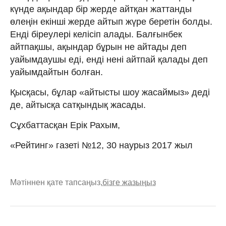
күнде ақындар бір жерде айтқан жаттанды
өлеңін екінші жерде айтып жүре беретін болды.
Енді біреулері келісіп алады. Балғынбек
айтпақшы, ақындар бұрын не айтады деп
уайымдаушы еді, енді нені айтпай қалады деп
уайымдайтын болған.
Қысқасы, бұлар «айтысты шоу жасаймыз» деді
де, айтысқа сатқындық жасады.
Сұхбаттасқан Ерік Рахым,
«Рейтинг» газеті №12, 30 наурыз 2017 жыл
Мәтіннен қате тапсаңыз,
бізге жазыңыз