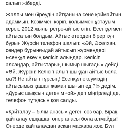
салып жіберді.
Жалпы мен біреудің айтқанына сене қоймайтын
адаммын. Көзіммен көріп, қолыммен ұстауым
керек. 2012 жылы ретро-айтыс өтіп, Есенқұлмен
айтысатын болдым. Айтыс өтерден бірер күн
бұрын Жүрсін телефон шалып: «Әй, Әселхан,
сендер бұрынғыдай айтысып жүрмеңдер!
Есенқұл екеуің келісіп алыңдар. Келісіп
алсаңдар, айтыстарың шымыр шығады» дейді.
«Әй, Жүрсін! Келісіп алып шыққан айтыс бола
ма?! Не айтып тұрсың! Есенқұл екеуміздің
айтысымыз қашан жаман шығып еді?!» дедім.
«Дұрыс шықсын дегенім ғой» деп міңгірледі де,
телефон тұтқасын қоя салды.
«Қайталау – білім анасы» деген сөз бар. Бірақ,
қайталау ешқашан өнер анасы бола алмайды!
Өнерде қайталаудан асқан масқара жоқ. Бұл