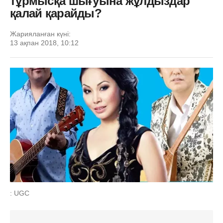
тұрмысқа шығуына жұлдыздар
қалай қарайды?
Жарияланған күні:
13 ақпан 2018, 10:12
: UGC