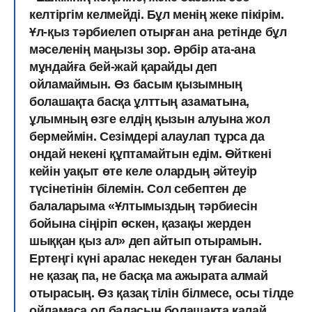
келтіргім келмейді. Бұл менің жеке пікірім.
Ұл-қыз тәрбиелеп отырған ана ретінде бұл
мәселенің маңызы зор. Әрбір ата-ана
мұндайға бей-жай қарайды деп
ойламаймын. Өз басым қызымның
болашақта басқа ұлттың азаматына,
ұлымның өзге елдің қызын алуына жол
бермеймін. Сезімдері алаулап тұрса да
ондай некені құптамайтын едім. Өйткені
кейін уақыт өте келе олардың әйтеуір
түсінетінін білемін. Сол себептен де
балаларыма «Ұлтымыздың тәрбиесін
бойына сіңіріп өскен, қазақы жерден
шыққан қыз ал» деп айтып отырамын.
Ертеңгі күні аралас некеден туған баланы
не қазақ па, не басқа ма ажырата алмай
отырасың. Өз қазақ тілін білмесе, осы тілде
ойламаса ол баласын болашақта қалай