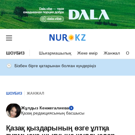
ШОУБИЗ
Шығармашылық
Жеке өмір
Жанжал
Оқыс
Бізбен бірге қатарынан болған күндеріңіз
ШОУБИЗ
ЖАНЖАЛ
Жұлдыз Кенжегалиева
Қазақ редакциясының басшысы
Қазақ қыздарының өзге ұлтқа