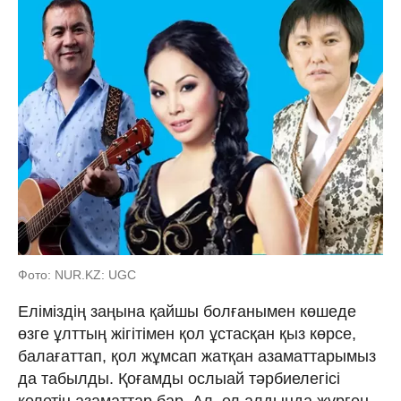
Фото: NUR.KZ: UGC
Еліміздің заңына қайшы болғанымен көшеде
өзге ұлттың жігітімен қол ұстасқан қыз көрсе,
балағаттап, қол жұмсап жатқан азаматтарымыз
да табылды. Қоғамды ослыай тәрбиелегісі
келетін азаматтар бар. Ал, ел алдында жүрген