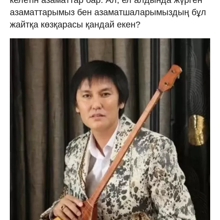
азаматтарымыз бен азаматшаларымыздың бұл
жайтқа көзқарасы қандай екен?