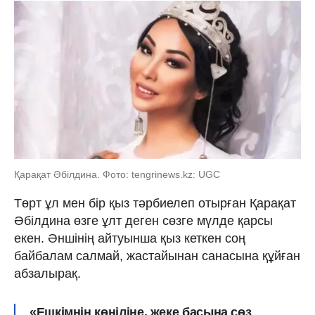
Қарақат Әбілдина. Фото: tengrinews.kz: UGC
Төрт ұл мен бір қыз тәрбиелеп отырған Қарақат
Әбілдина өзге ұлт деген сөзге мүлде қарсы
екен. Әншінің айтуынша қыз кеткен соң
байбалам салмай, жастайынан санасына құйған
абзалырақ.
«Ешкімнің көңіліне, жеке басына сөз