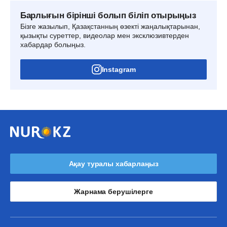
Барлығын бірінші болып біліп отырыңыз
Бізге жазылып, Қазақстанның өзекті жаңалықтарынан,
қызықты суреттер, видеолар мен эксклюзивтерден
хабардар болыңыз.
Instagram
Ақау туралы хабарлаңыз
Жарнама берушілерге