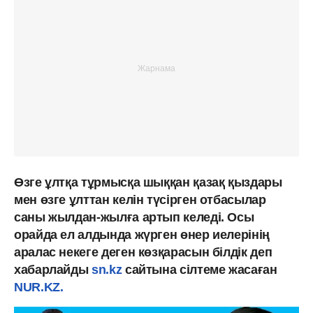
Өзге ұлтқа тұрмысқа шыққан қазақ қыздары
мен өзге ұлттан келін түсірген отбасылар
саны жылдан-жылға артып келеді. Осы
орайда ел алдында жүрген өнер иелерінің
аралас некеге деген көзқарасын білдік деп
хабарлайды
sn.kz
сайтына сілтеме жасаған
NUR.KZ.