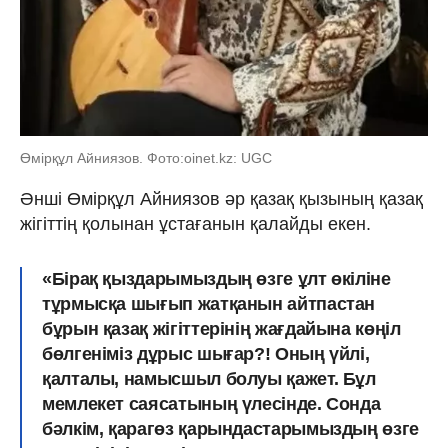
Өмірқұл Айниязов. Фото:oinet.kz: UGC
Әнші Өмірқұл Айниязов әр қазақ қызының қазақ
жігіттің қолынан ұстағанын қалайды екен.
«Бірақ қыздарымыздың өзге ұлт өкіліне
тұрмысқа шығып жатқанын айтпастан
бұрын қазақ жігіттерінің жағдайына көңіл
бөлгеніміз дұрыс шығар?! Оның үйлі,
қалталы, намысшыл болуы қажет. Бұл
мемлекет саясатының үлесінде. Сонда
бәлкім, қарагөз қарындастарымыздың өзге