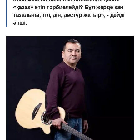
«қазақ» етіп тәрбиелейді? Бұл жерде қан
тазалығы, тіл, дін, дәстүр жатыр», - дейді
әнші.