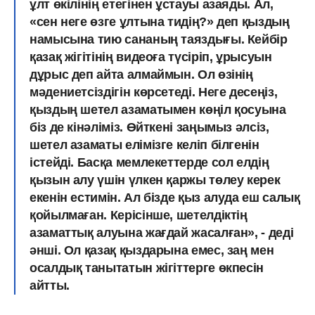
ұлт өкілінің етегінен ұстауы азаяды. Ал,
«сен неге өзге ұлтына тидің?» деп қыздың
намысына тию сананың таяздығы. Кейбір
қазақ жігітінің видеоға түсіріп, ұрысуын
дұрыс деп айта алмаймын. Ол өзінің
мәдениетсіздігін көрсетеді. Неге десеңіз,
қыздың шетел азаматымен көңіл қосуына
біз де кінәліміз. Өйткені заңымыз әлсіз,
шетел азаматы елімізге келіп білгенін
істейді. Басқа мемлекеттерде сол елдің
қызын алу үшін үлкен қаржы төлеу керек
екенін естимін. Ал бізде қыз алуда еш салық
қойылмаған. Керісінше, шетелдіктің
азаматтық алуына жағдай жасалған», - деді
әнші. Ол қазақ қыздарына емес, заң мен
осалдық танытатын жігіттерге өкпесін
айтты.