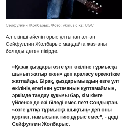
Cейфуллин Жолбарыс. Фото: vkmusic.kz: UGC
Ал екінші әйелін орыс ұлтынан алған
Сейфуллин Жолбарыс маңдайға жазғаны
болады деген пікірде.
«Қазақ қыздары өзге ұлт өкіліне тұрмысқа
шығып жатыр екен» деп араласу еркектікке
жатпайды. Бірақ, қыздарымыздың өзге ұлт
өкілінің етегінен ұстағанын құптамаймын,
әркімде таңдау құқығы бар, кім кімге
үйленсе де өзі біледі емес пе?! Сондықтан,
«өзге ұлтқа тұрмысқа шықтың» деп оны
қорлап, намысына тию дұрыс емес”, - деді
Сейфуллин Жолбарыс.