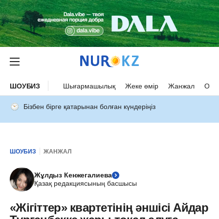
ШОУБИЗ
Шығармашылық
Жеке өмір
Жанжал
Оқыс
Бізбен бірге қатарынан болған күндеріңіз
ШОУБИЗ
ЖАНЖАЛ
Жұлдыз Кенжегалиева
Қазақ редакциясының басшысы
«Жігіттер» квартетінің әншісі Айдар