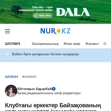
ШОУБИЗ
Шығармашылық
Жеке өмір
Жанжал
Оқыс
Бізбен бірге қатарынан болған күндеріңіз
ШОУБИЗ
ЖАНЖАЛ
Айтолқын Адырбай
Қазақ редакциясының шеф-редакторы
Клубтағы еркектер Байзақованың