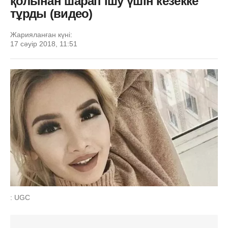
қолынан шарап ішу үшін кезекке
тұрды (видео)
Жарияланған күні:
17 сәуір 2018, 11:51
: UGC