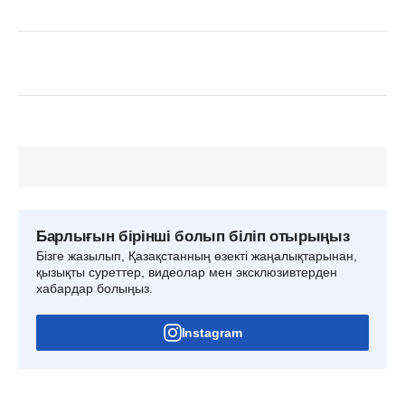
Барлығын бірінші болып біліп отырыңыз
Бізге жазылып, Қазақстанның өзекті жаңалықтарынан,
қызықты суреттер, видеолар мен эксклюзивтерден
хабардар болыңыз.
Instagram