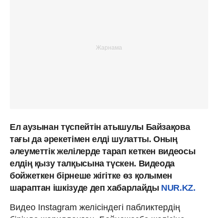
Ел аузынан түспейтін атышулы Байзақова
тағы да әрекетімен елді шулатты. Оның
әлеуметтік желілерде тарап кеткен видеосы
елдің қызу талқысына түскен. Видеода
бойжеткен бірнеше жігітке өз қолымен
шараптан ішкізуде деп хабарлайды
NUR.KZ.
Видео Instagram желісіндегі пабликтердің