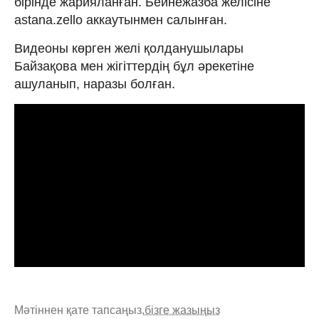
бірінде жарияланған. Бейнежазба желісіне
astana.zello аккаутынмен салынған.
Видеоны көрген желі қолданушылары
Байзақова мен жігіттердің бұл әрекетіне
ашуланып, наразы болған.
Мәтіннен қате тапсаңыз,
бізге жазыңыз