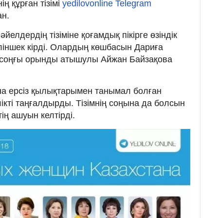
ің құрған тізімі
yedilovonline Telegram
н.
елдердің тізіміне қоғамдық пікірге өзіндік
еліншек кірді. Олардың көшбасын Дариға
, соңғы орынды атышулы Айжан Байзақова
а ерсіз қылықтарымен танымал болған
лікті таңғалдырды. Тізімнің соңына да болсын
тің ашуын келтірді.