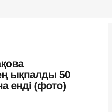
қова
ең ықпалды 50
а енді (фото)