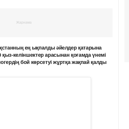
қстанның ең ықпалды әйелдер қатарына
к 50 қыз-келіншектер арасынан қоғамда үнемі
логердің бой көрсетуі жұртқа жақпай қалды