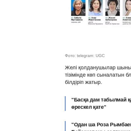
Фото: telegram: UGC
Желі қолданушылар шыным
тізімінде көп сыналатын 
білдіріп жатыр.
"Басқа дам табылмай 
өрескел қате"
"Одан ша Роза Рымбаев