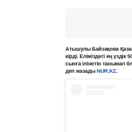
Атышулы Байзақова Қаза
кірді. Еліміздегі ең үзді
сынға ілінетін танымал б
деп жазады
NUR.KZ.