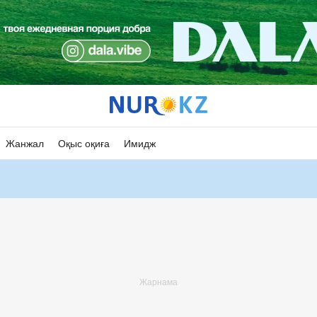
Жанжал
Оқыс оқиға
Имидж