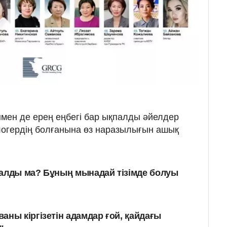
ен де ерең еңбегі бар ықпалды әйелдер
блогердің болғанына өз наразылығын ашық
қалды ма? Бұның мынадай тізімде болуы
аны кіргізетін адамдар ғой, қайдағы