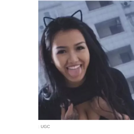
: UGC