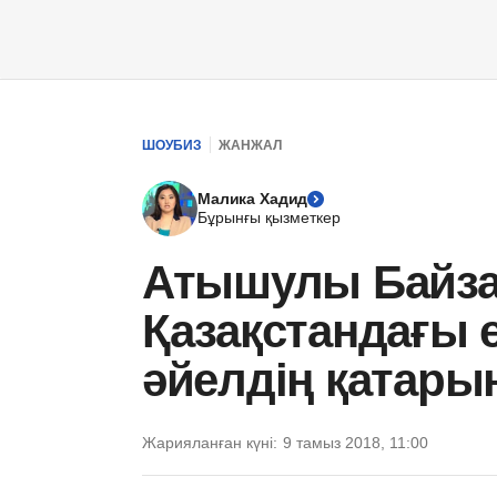
ШОУБИЗ
ЖАНЖАЛ
Малика Хадид
Бұрынғы қызметкер
Атышулы Байза
Қазақстандағы 
әйелдің қатарын
Жарияланған күні:
9 тамыз 2018, 11:00