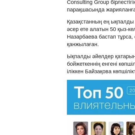
Consulting Group бірлестігін
парақшасында жарияланға
Қазақстанның ең ықпалды әй
әсер ете алатын 50 қыз-к
Назарбаева бастап тұрса
қанжылаған.
Ықпалды әйелдер қатарын
бойжеткеннің енгені көпші
іліккен Байзақова көпшілік