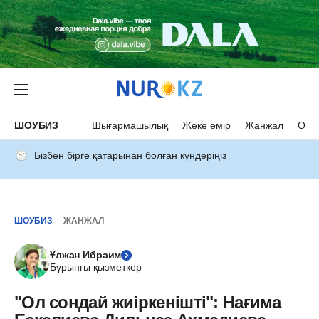
ШОУБИЗ
Шығармашылық
Жеке өмір
Жанжал
Оқыс
Бізбен бірге қатарынан болған күндеріңіз
ШОУБИЗ
ЖАНЖАЛ
Ұлжан Ибраим
Бұрынғы қызметкер
"Ол сондай жиіркенішті": Нағима