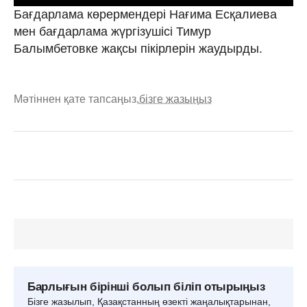
Бағдарлама көрермендері Нағима Есқалиева
мен бағдарлама жүргізушісі Тимур
Балымбетовке жақсы пікірлерін жаудырды.
Мәтіннен қате тапсаңыз,
бізге жазыңыз
Барлығын бірінші болып біліп отырыңыз
Бізге жазылып, Қазақстанның өзекті жаңалықтарынан,