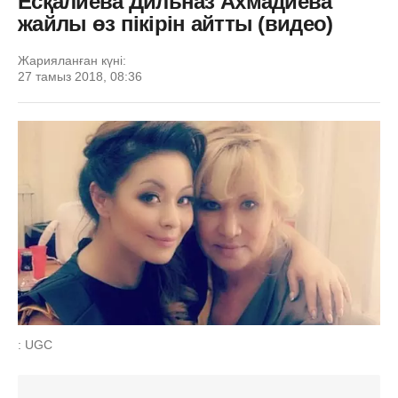
Есқалиева Дильназ Ахмадиева
жайлы өз пікірін айтты (видео)
Жарияланған күні:
27 тамыз 2018, 08:36
: UGC