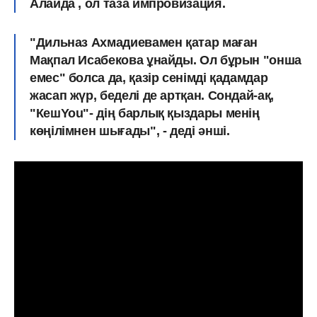
Алайда , ол таза импровизация.
"Дильназ Ахмадиевамен қатар маған
Мақпал Исабекова ұнайды. Ол бұрын "онша
емес" болса да, қазір сенімді қадамдар
жасап жүр, беделі де артқан. Сондай-ақ,
"КешYou"- дің барлық қыздары менің
көңілімнен шығады", - деді әнші.