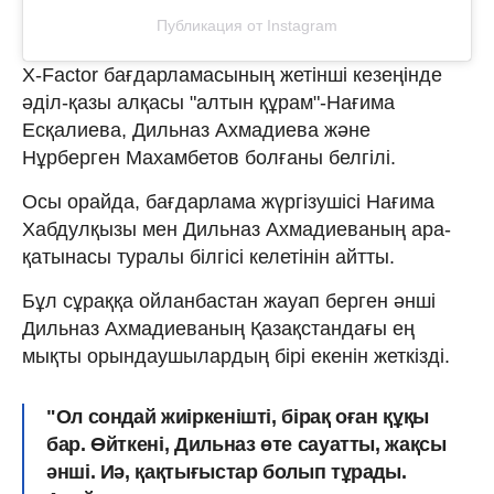
Публикация от Instagram
X-Factor бағдарламасының жетінші кезеңінде
әділ-қазы алқасы "алтын құрам"-Нағима
Есқалиева, Дильназ Ахмадиева және
Нұрберген Махамбетов болғаны белгілі.
Осы орайда, бағдарлама жүргізушісі Нағима
Хабдулқызы мен Дильназ Ахмадиеваның ара-
қатынасы туралы білгісі келетінін айтты.
Бұл сұраққа ойланбастан жауап берген әнші
Дильназ Ахмадиеваның Қазақстандағы ең
мықты орындаушылардың бірі екенін жеткізді.
"Ол сондай жиіркенішті, бірақ оған құқы
бар. Өйткені, Дильназ өте сауатты, жақсы
әнші. Иә, қақтығыстар болып тұрады.