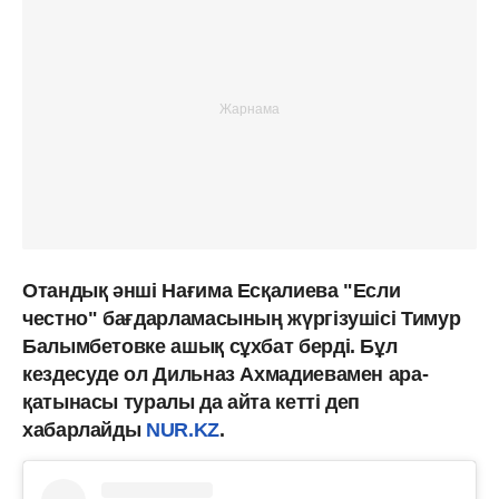
Отандық әнші Нағима Есқалиева "Если
честно" бағдарламасының жүргізушісі Тимур
Балымбетовке ашық сұхбат берді. Бұл
кездесуде ол Дильназ Ахмадиевамен ара-
қатынасы туралы да айта кетті деп
хабарлайды
NUR.KZ
.