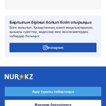
Барлығын бірінші болып біліп отырыңыз
Бізге жазылып, Қазақстанның өзекті жаңалықтарынан,
қызықты суреттер, видеолар мен эксклюзивтерден
хабардар болыңыз.
Instagram
Ақау туралы хабарлаңыз
Жарнама берушілерге