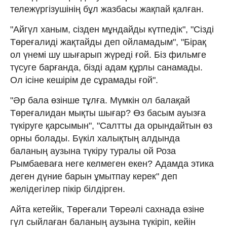
тележүргізушінің бұл жазбасы жақпай қалған.
"Айгүл ханым, сізден мұндайды күтпедік", "Сізді
Төреғалиді жақтайды деп ойламадым", "Бірақ
ол үнемі шу шығарып жүреді ғой. Біз фильмге
түсуге барғанда, бізді адам құрлы санамады.
Ол ісіне кешірім де сұрамады ғой".
"Әр бала өзінше тұлға. Мүмкін ол балақай
Төреғалидан мықты шығар? Өз басым ауызға
түкіруге қарсымын", "Салтты да орындайтын өз
орны болады. Бүкіл халықтың алдында
баланың аузына түкіру туралы ой Роза
Рымбаеваға неге келмеген екен? Адамда этика
деген дүние барын ұмытпау керек" деп
желідегілер пікір білдірген.
Айта кетейік, Төреғали Төреәлі сахнада өзіне
гүл сыйлаған баланың аузына түкіріп, кейін