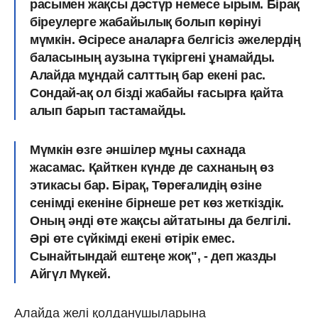
расымен жақсы дәстүр немесе ырым. Бірақ
біреулерге жабайылық болып көрінуі
мүмкін. Әсіресе аналарға белгісіз әжелердің
баласының аузына түкіргені ұнамайды.
Алайда мұндай салттың бар екені рас.
Сондай-ақ ол бізді жабайы ғасырға қайта
алып барып тастамайды.
Мүмкін өзге әншілер мұны сахнада
жасамас. Қайткен күнде де сахнаның өз
этикасы бар. Бірақ, Төреғалидің өзіне
сенімді екеніне бірнеше рет көз жеткіздік.
Оның әнді өте жақсы айтатыны да белгілі.
Әрі өте сүйкімді екені өтірік емес.
Сынайтындай ештеңе жоқ", - деп жазды
Айгүл Мүкей.
Алайда желі қолданушыларына