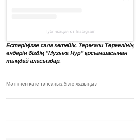
Публикация от Instagram
Естеріңізге сала кетейік, Төреғали Төреәлінің
әндерін біздің "Музыка Нур" қосымшасынан
тыңдай аласыздар.
Мәтіннен қате тапсаңыз,
бізге жазыңыз