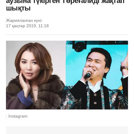
аузына түкірген Төреғалиді жақтап
шықты
Жарияланған күні:
17 қаңтар 2019, 11:18
: Instagram