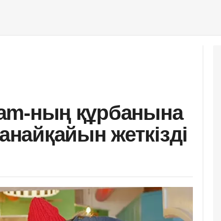
gram-ның құрбанына
жанайқайын жеткізді