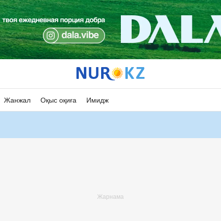
Жанжал
Оқыс оқиға
Имидж