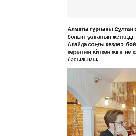
Алматы тұрғыны Сұлтан сү
болып қалғанын жеткізді.
Алайда соңғы кездері бойж
көретінін айтқан жігіт не 
басылымы.