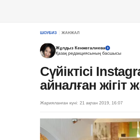
ШОУБИЗ
ЖАНЖАЛ
Жұлдыз Кенжегалиева
Қазақ редакциясының басшысы
Сүйіктісі Insta
айналған жігіт 
Жарияланған күні:
21 ақпан 2019, 16:07