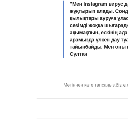
"Мен Instagram вирус д
жұқтырып алады. Сонда
қылықтары ауруға ұлас
сөзімді жоққа шығарады
ақымақпын, ескінің ад
арамызда үлкен дау т
тайынбайды. Мен оны ш
Сұлтан
Мәтіннен қате тапсаңыз,
бізге