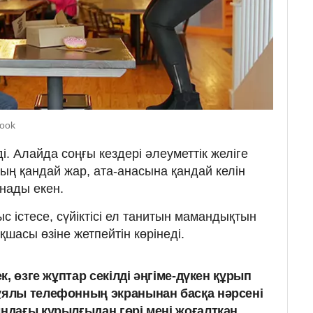
book
еді. Алайда соңғы кездері әлеуметтік желіге
ың қандай жар, ата-анасына қандай келін
нады екен.
с істесе, сүйіктісі ел танитын мамандықтын
қшасы өзіне жетпейтін көрінеді.
ек, өзге жұптар секілді әңгіме-дүкен құрып
ұялы телефонның экранынан басқа нәрсені
ындағы құрылғыдан гөрі мені жоғалтқан