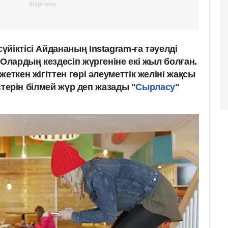
йіктісі Айдананың Instagram-ға тәуелді
 Олардың кездесіп жүргеніне екі жыл болған.
еткен жігіттен гөрі әлеуметтік желіні жақсы
істерін білмей жүр деп жазады "
Сырласу
"