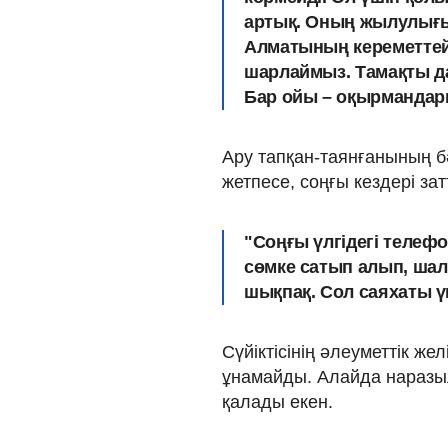
артық. Оның жылулығын
Алматының кереметтей 
шарлаймыз. Тамақты да 
Бар ойы – оқырмандары,
Ару тапқан-таянғанының б
жетпесе, соңғы кездері з
"Соңғы үлгідегі телефо
сөмке сатып алып, шал
шықпақ. Сол саяхаты үші
Сүйіктісінің әлеуметтік жел
ұнамайды. Алайда наразылы
қалады екен.