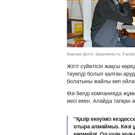
Көрнекі фото: dayevents.ru: Face
Жігіт сүйіктісін жақсы көр
тәуелді болып қалған аруд
болатыны жайлы көп ойла
Өзі белді компанияда жұмы
иесі екен. Алайда тапқан а
"Қазір екеуіміз кездесс
отыра алмаймыз. Көзі 
көрмейді. Ол үшін қол