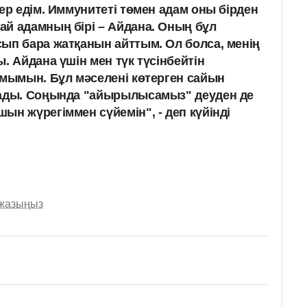
ер едім. Иммунитеті төмен адам оны бірден
й адамның бірі – Айдана. Оның бұл
ып бара жатқанын айттым. Ол болса, менің
. Айдана үшін мен түк түсінбейтін
амымын. Бұл мәселені көтерген сайын
уады. Соңында "айырылысамыз" деуден де
ын жүрегіммен сүйемін", - деп күйінді
 жазыңыз