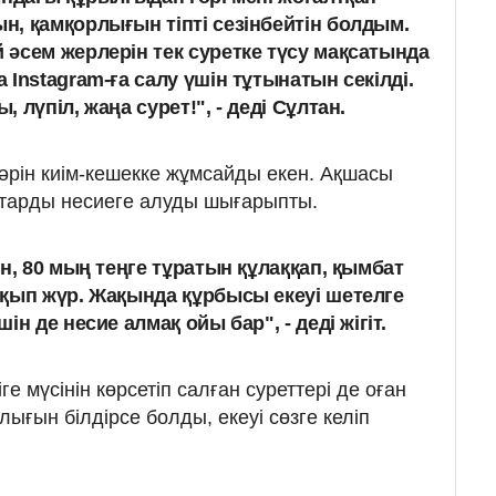
, қамқорлығын тіпті сезінбейтін болдым.
әсем жерлерін тек суретке түсу мақсатында
Instagram-ға салу үшін тұтынатын секілді.
 лүпіл, жаңа сурет!", - деді Сұлтан.
әрін киім-кешекке жұмсайды екен. Ақшасы
аттарды несиеге алуды шығарыпты.
н, 80 мың теңге тұратын құлаққап, қымбат
қып жүр. Жақында құрбысы екеуі шетелге
н де несие алмақ ойы бар", - деді жігіт.
іге мүсінін көрсетіп салған суреттері де оған
ғын білдірсе болды, екеуі сөзге келіп