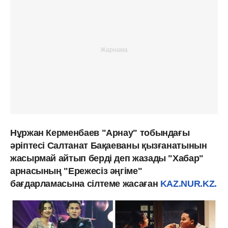
Нұржан Керменбаев "Арнау" тобындағы
әріптесі Салтанат Бақаеваны қызғанатынын
жасырмай айтып берді деп жазады "Хабар"
арнасының "Ережесіз әңгіме"
бағдарламасына сілтеме жасаған
KAZ.NUR.KZ.