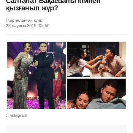
Салтанат Бақаеваны кімнен
қызғанып жүр?
Жарияланған күні:
28 наурыз 2019, 09:50
: Instagram