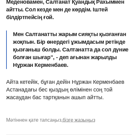
Меденовамен, Салтанат Қуандық Рахыммен
айтты. Сол кезде мен де көрдім. Іштей
білдіртпейсің ғой.
Мен Салтанатты жарым сияқты қызғанған
жоқпын. Бір өнердегі ұжымдасым ретінде
қызғаныш болды. Салтанатта да сол дүние
болған шығар", - деп ағынан жарылды
Нұржан Керменбаев.
Айта кетейік, бұған дейін Нұржан Керменбаев
Астанадағы бес қыздың өлімінен соң той
жасаудан бас тартқанын ашып айтты.
Мәтіннен қате тапсаңыз,
бізге жазыңыз