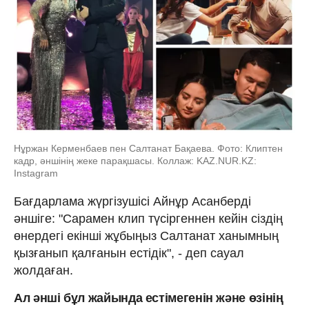
Нұржан Керменбаев пен Салтанат Бақаева. Фото: Клиптен
кадр, әншінің жеке парақшасы. Коллаж: KAZ.NUR.KZ:
Instagram
Бағдарлама жүргізушісі Айнұр Асанберді
әншіге: "Сарамен клип түсіргеннен кейін сіздің
өнердегі екінші жұбыңыз Салтанат ханымның
қызғанып қалғанын естідік", - деп сауал
жолдаған.
Ал әнші бұл жайында естімегенін және өзінің