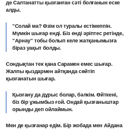
де Салтанатты қызғанған сәті болғанын еске
алды.
"Солай ма? Өзім ол туралы естімеппін.
Мүмкін шығар енді. Біз енді әріптес ретінде,
"Арнау" тобы болып келе жатқанымызға
біраз уақыт болды.
Сондықтан тек қана Сарамен емес шығар.
Жалпы қыздармен айтқанда сөйтіп
қызғанатын шығар.
Қызғану да дұрыс болар, бәлкім. Өйткені,
біз бір ұжымбыз ғой. Ондай қызғаныштар
орынды деп ойлаймын.
Мен де қызғанар едім. Бір жобада мен Айдана