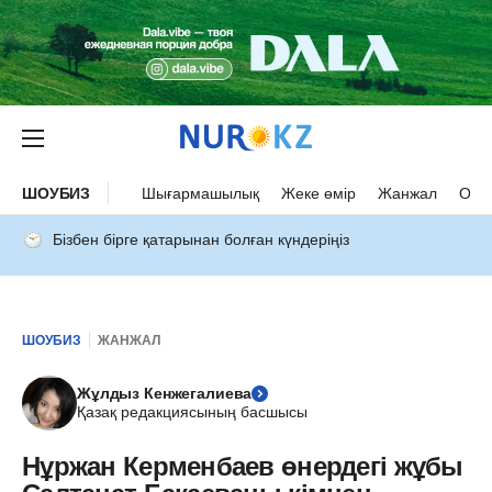
ШОУБИЗ
Шығармашылық
Жеке өмір
Жанжал
Оқыс
Бізбен бірге қатарынан болған күндеріңіз
ШОУБИЗ
ЖАНЖАЛ
Жұлдыз Кенжегалиева
Қазақ редакциясының басшысы
Нұржан Керменбаев өнердегі жұбы