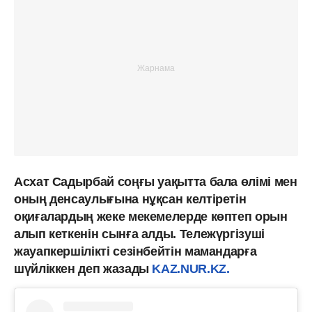
Асхат Садырбай соңғы уақытта бала өлімі мен
оның денсаулығына нұқсан келтіретін
оқиғалардың жеке мекемелерде көптеп орын
алып кеткенін сынға алды. Тележүргізуші
жауапкершілікті сезінбейтін мамандарға
шүйліккен деп жазады
KAZ.NUR.KZ.