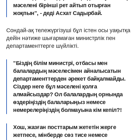
мәселені бірінші рет айтып отырған
жоқпын", - деді Асхат Садырбай.
Сондай-ақ тележүргізуші бұл істен осы уақытқа
дейін нәтиже шығармаған министрлік пен
департаменттерге шүйлікті.
"Біздің білім министрі, отбасы мен
балалардың мәселесімен айналысатын
департаменттерден әрекет байқалмайды.
Сіздер неге бұл мәселені қолға
алмайсыздар? Ол балалардың орнында
өздеріңіздің балаларыңыз немесе
немерелеріңіздің болмауына кім кепіл?!
Хош, жазған посттарым жететін жерге
жетпесе, мінберде сөз тисе немесе