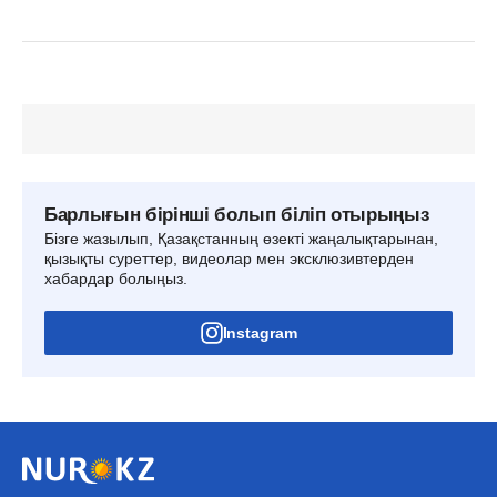
Барлығын бірінші болып біліп отырыңыз
Бізге жазылып, Қазақстанның өзекті жаңалықтарынан,
қызықты суреттер, видеолар мен эксклюзивтерден
хабардар болыңыз.
Instagram