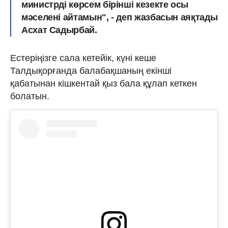
министрді көрсем бірінші кезекте осы
мәселені айтамын", - деп жазбасын аяқтады
Асхат Садырбай.
Естеріңізге сала кетейік, күні кеше
Талдықорғанда балабақшаның екінші
қабатынан кішкентай қыз бала құлап кеткен
болатын.