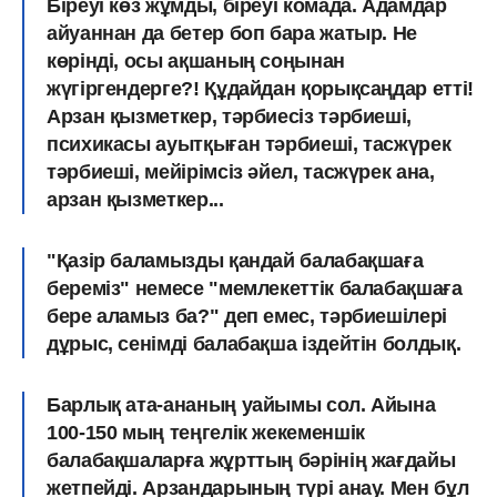
Біреуі көз жұмды, біреуі комада. Адамдар
айуаннан да бетер боп бара жатыр. Не
көрінді, осы ақшаның соңынан
жүгіргендерге?! Құдайдан қорықсаңдар етті!
Арзан қызметкер, тәрбиесіз тәрбиеші,
псиxикасы ауытқыған тәрбиеші, тасжүрек
тәрбиеші, мейірімсіз әйел, тасжүрек ана,
арзан қызметкер...
"Қазір баламызды қандай балабақшаға
береміз" немесе "мемлекеттік балабақшаға
бере аламыз ба?" деп емес, тәрбиешілері
дұрыс, сенімді балабақша іздейтін болдық.
Барлық ата-ананың уайымы сол. Айына
100-150 мың теңгелік жекеменшік
балабақшаларға жұрттың бәрінің жағдайы
жетпейді. Арзандарының түрі анау. Мен бұл