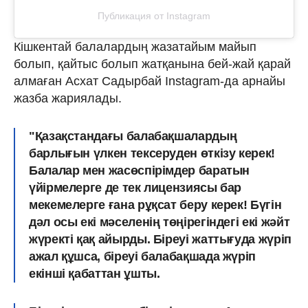
Публикация от Instagram
Кішкентай балалардың жазатайым майып
болып, қайтыс болып жатқанына бей-жай қарай
алмаған Асхат Садырбай Instagram-да арнайы
жазба жариялады.
"Қазақстандағы балабақшалардың
барлығын үлкен тексеруден өткізу керек!
Балалар мен жасөспірімдер баратын
үйірмелерге де тек лицензиясы бар
мекемелерге ғана рұқсат беру керек! Бүгін
дәл осы екі мәселенің төңірегіндегі екі жәйт
жүректі қақ айырды. Біреуі жаттығуда жүріп
ажал құшса, біреуі балабақшада жүріп
екінші қабаттан ұшты.