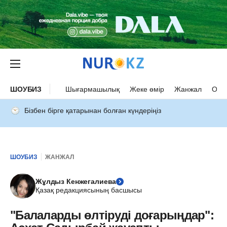
ШОУБИЗ
Шығармашылық
Жеке өмір
Жанжал
Оқыс
Бізбен бірге қатарынан болған күндеріңіз
ШОУБИЗ
ЖАНЖАЛ
Жұлдыз Кенжегалиева
Қазақ редакциясының басшысы
"Балаларды өлтіруді доғарыңдар":