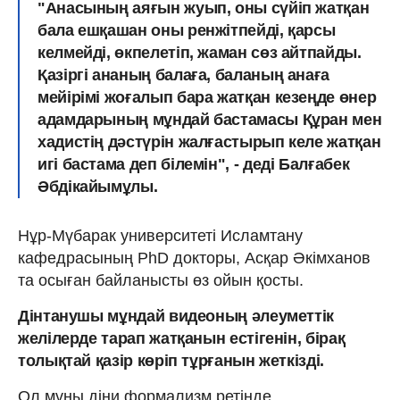
"Анасының аяғын жуып, оны сүйіп жатқан
бала ешқашан оны ренжітпейді, қарсы
келмейді, өкпелетіп, жаман сөз айтпайды.
Қазіргі ананың балаға, баланың анаға
мейірімі жоғалып бара жатқан кезеңде өнер
адамдарының мұндай бастамасы Құран мен
хадистің дәстүрін жалғастырып келе жатқан
игі бастама деп білемін", - деді Балғабек
Әбдікайымұлы.
Нұр-Мүбарак университеті Исламтану
кафедрасының PhD докторы, Асқар Әкімханов
та осыған байланысты өз ойын қосты.
Дінтанушы мұндай видеоның әлеуметтік
желілерде тарап жатқанын естігенін, бірақ
толықтай қазір көріп тұрғанын жеткізді.
Ол
мұны діни формализм ретінде