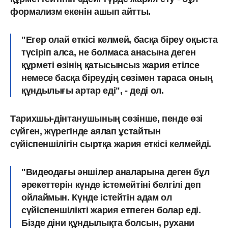
формализм екенін ашып айтты.
"Егер олай еткісі келмей, басқа біреу оқыста
түсіріп алса, не болмаса анасына деген
құрметі өзінің қатысынсыз жария етілсе
немесе басқа біреудің сөзімен тараса оның
құндылығы артар еді", - деді ол.
Тарихшы-дінтанушының сөзінше, пенде өзі
сүйген, жүрегінде аялап ұстайтын
сүйіспеншілігін сыртқа жария еткісі келмейді.
"Видеодағы әншілер аналарына деген бұл
әрекеттерін күнде істемейтіні белгілі деп
ойлаймын. Күнде істейтін адам ол
сүйіспеншілікті жария етпеген болар еді.
Бізде діни құндылықта болсын, рухани