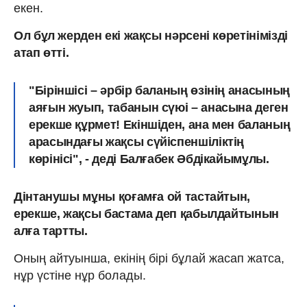
екен.
Ол бұл жерден екі жақсы нәрсені көретінімізді
атап өтті.
"Біріншісі – әрбір баланың өзінің анасының
аяғын жуып, табанын сүюі – анасына деген
ерекше құрмет! Екіншіден, ана мен баланың
арасындағы жақсы сүйіспеншіліктің
көрінісі", - деді Балғабек Әбдікайымұлы.
Дінтанушы мұны қоғамға ой тастайтын,
ерекше, жақсы бастама деп қабылдайтынын
алға тартты.
Оның айтуынша, екінің бірі бұлай жасап жатса,
нұр үстіне нұр болады.