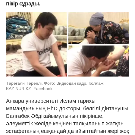
пікір сұрады.
Төреғали Төреәлі. Фото: Видеодан кадр. Коллаж:
KAZ.NUR.KZ: Facebook
Анкара университеті Ислам тарихы
мамандығының PhD докторы, белгілі дінтанушы
Балғабек Әбдікайымұлының пікірінше,
әлеуметтік желіде кеңінен талқыланып жатқан
эстафетаның ешқандай да айыптайтын жері жоқ