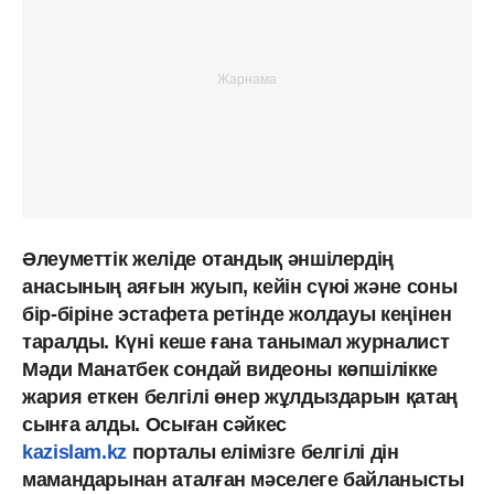
Әлеуметтік желіде отандық әншілердің
анасының аяғын жуып, кейін сүюі және соны
бір-біріне эстафета ретінде жолдауы кеңінен
таралды. Күні кеше ғана танымал журналист
Мәди Манатбек сондай видеоны көпшілікке
жария еткен белгілі өнер жұлдыздарын қатаң
сынға алды. Осыған сәйкес
kazislam.kz
порталы елімізге белгілі дін
мамандарынан аталған мәселеге байланысты