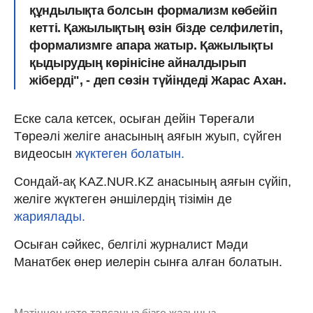
құндылықта болсын формализм көбейіп
кетті.
Қажылықтың өзін бізде селфилетіп,
формализмге апара жатыр. Қажылықты
қыдырудың көрінісіне айналдырып
жіберді
", - деп сөзін түйіндеді Жарас Ахан.
Еске сала кетсек, осыған дейін Төреғали
Төреәлі желіге анасының аяғын жуып, сүйген
видеосын
жүктеген болатын.
Сондай-ақ KAZ.NUR.KZ анасының аяғын сүйіп,
желіге жүктеген әншілердің тізімін де
жариялады.
Осыған сәйкес, белгілі журналист Мәди
Манатбек өнер иелерін сынға алған болатын.