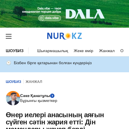
ШОУБИЗ
Шығармашылық
Жеке өмір
Жанжал
Оқыс
Бізбен бірге қатарынан болған күндеріңіз
ШОУБИЗ
ЖАНЖАЛ
Сәке Қанатұлы
Бұрынғы қызметкер
Өнер иелері анасының аяғын
сүйген сәтін жария етті: Дін