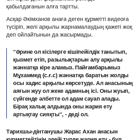
қабылдағанын алға тартты.
Асқар Әкімханов анаға деген құрметті видеоға
түсіріп, желі арқылы жарнамалаудың қажеті жоқ
деп ойлайтынын да жасырмады.
"Әрине ол кісілерге кішіпейілдік танытып,
қызмет етіп, разылықтарын алу арқылы
жәннатқа кіре аламыз. Пайғамбарымыз
Мұхаммед (с.ғ.с) жәннатқа баратын жолды
осы хадис арқылы көрсетуде. Ал анасының
аяғын жуу ол жеке адамның ісі. Оны жуып,
сүйгенде әлбетте ол адам сауап алады.
Бірақ халық алдында оны жария ету
артықтау сияқты", - деді ол.
Тарихшы-дінтанушы Жарас Ахан анасын
құрметтейтінін әдейі түрде жария ету - бұл