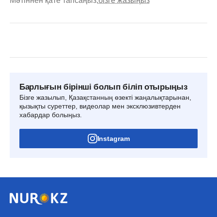
Мәтіннен қате тапсаңыз,
бізге жазыңыз
Барлығын бірінші болып біліп отырыңыз
Бізге жазылып, Қазақстанның өзекті жаңалықтарынан,
қызықты суреттер, видеолар мен эксклюзивтерден
хабардар болыңыз.
Instagram