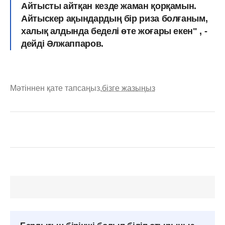
Айтысты айтқан кезде жаман қорқамын.
Айтыскер ақындардың бір риза болғаным,
халық алдында беделі өте жоғары екен
" , -
дейді Әлжаппаров.
Мәтіннен қате тапсаңыз,
бізге жазыңыз