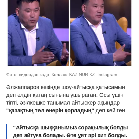
Фото: видеодан кадр. Коллаж: KAZ.NUR.KZ: Instagram
Әлжаппаров кезінде шоу-айтысқа қатысамын
деп елдің қатаң сынына ұшыраған. Осы үшін
тіпті, әзілкешке танымал айтыскер ақындар
"қазақтың төл өнерін қорладың"
деп кейіген.
"Айтысқа шыққанымыз сорақылық болды
деп айтуға болады. Өте ұят әрі хит болды.