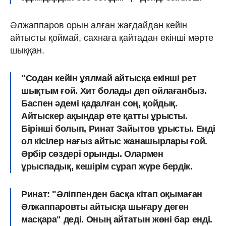
Әлжаппаров орын алған жағдайдан кейін
айтысты қоймай, сахнаға қайтадан екінші мәрте
шыққан.
"Содан кейін ұялмай айтысқа екінші рет
шықтым ғой. Хит болады деп ойлағанбыз.
Баспен әдемі қадалған соң, қойдық
.
Айтыскер ақындар өте қатты ұрысты.
Бірінші болып, Ринат Зайытов ұрысты. Енді
ол кісілер нағыз айтыс жанашырлары ғой.
Әрбір сөздері орынды. Олармен
ұрыспадық, кешірім сұрап жүре бердік.
Ринат:
"Әліппенден басқа кітап оқымаған
Әлжаппаровты айтысқа шығару деген
масқара"
деді. Оның айтатын жөні бар енді.