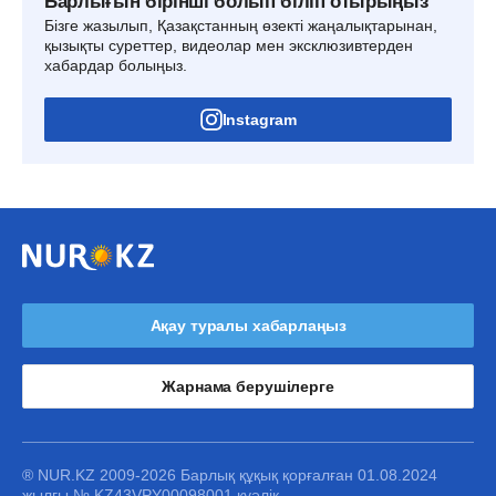
Барлығын бірінші болып біліп отырыңыз
Бізге жазылып, Қазақстанның өзекті жаңалықтарынан,
қызықты суреттер, видеолар мен эксклюзивтерден
хабардар болыңыз.
Instagram
Ақау туралы хабарлаңыз
Жарнама берушілерге
® NUR.KZ 2009-2026 Барлық құқық қорғалған 01.08.2024
жылғы № KZ43VPY00098001 куәлік.