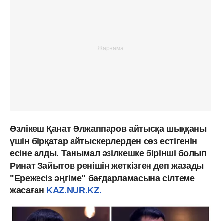
Әзлікеш Қанат Әлжаппаров айтысқа шыққаны
үшін бірқатар айтыскерлерден сөз естігенін
есіне алды. Танымал әзілкешке бірінші болып
Ринат Зайытов ренішін жеткізген деп жазады
"Ережесіз әңгіме" бағдарламасына сілтеме
жасаған
KAZ.NUR.KZ.