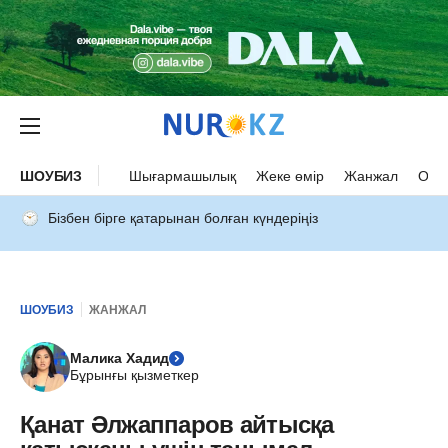
ШОУБИЗ
Шығармашылық
Жеке өмір
Жанжал
Оқыс
Бізбен бірге қатарынан болған күндеріңіз
ШОУБИЗ
ЖАНЖАЛ
Малика Хадид
Бұрынғы қызметкер
Қанат Әлжаппаров айтысқа