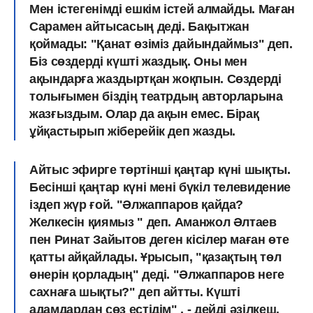
Мен істегенімді ешкім істей алмайды. Маған
Сарамен айтысасың деді. Бақытжан
қоймады: "Қанат өзіміз дайындаймыз" деп.
Біз сөздерді күшті жаздық. Оны мен
ақындарға жаздыртқан жоқпын. Сөздерді
толығымен біздің театрдың авторларына
жазғыздым. Олар да ақын емес. Бірақ
ұйқастырып жіберейік деп жазды.
Айтыс эфирге төртінші қаңтар күні шықты.
Бесінші қаңтар күні
мені
бүкіл телевидение
іздеп жүр
ғой.
"Әлжаппаров қайда?
Желкесін қиямыз "
деп. Аманжол Әлтаев
пен Ринат Зайытов деген кісілер маған өте
қатты айқайлады.
Ұрысып, "қазақтың төл
өнерін қорладың"
деді. "Әлжаппаров неге
сахнаға шықты?" деп айтты. Күшті
адамдардан сөз естідім" , - дейді әзілкеш.