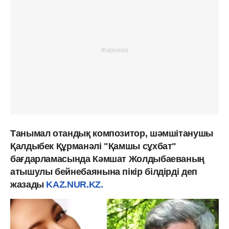
Танымал отандық композитор, шәмшітанушы
Қалдыбек Құрманәлі "Қамшы сұхбат"
бағдарламасында Кәмшат Жолдыбаеваның
атышулы бейнебаянына пікір білдірді деп
жазады
KAZ.NUR.KZ.