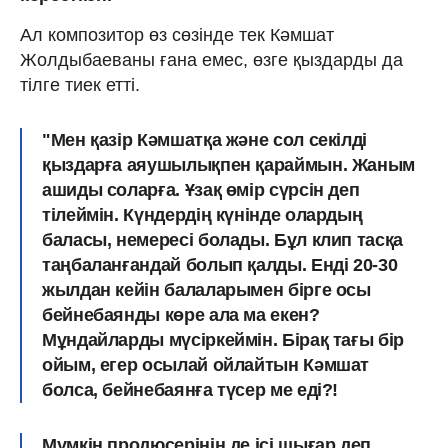
Ал композитор өз сөзінде тек Кәмшат
Жолдыбаеваны ғана емес, өзге қыздарды да
тілге тиек етті.
"Мен қазір Кәмшатқа және сол секілді
қыздарға аяушылықпен қараймын. Жаным
ашиды соларға. Ұзақ өмір сүрсін деп
тілеймін. Күндердің күнінде олардың
баласы, немересі болады. Бұл клип тасқа
таңбаланғандай болып қалды. Енді 20-30
жылдан кейін балаларымен бірге осы
бейнебаянды көре ала ма екен?
Мұндайларды мүсіркеймін. Бірақ тағы бір
ойым, егер осылай ойлайтын Кәмшат
болса, бейнебаянға түсер ме еді?!
Мүмкін продюсерінің де ісі шығар деп