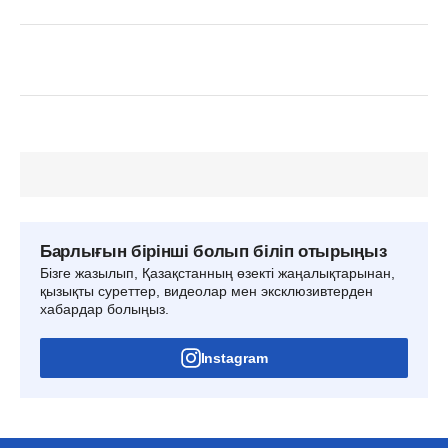
Барлығын бірінші болып біліп отырыңыз
Бізге жазылып, Қазақстанның өзекті жаңалықтарынан,
қызықты суреттер, видеолар мен эксклюзивтерден
хабардар болыңыз.
Instagram