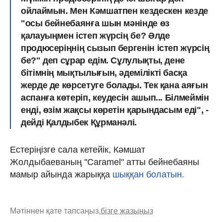
ойлаймын. Мен Кәмшатпен кездескен кезде
"осы бейнебаянға шын мәнінде өз
қалауыңмен істеп жүрсің бе? Әлде
продюсеріңнің сызып бергенін істеп жүрсің
бе?" деп сұрар едім. Сұлулықты, дене
бітімнің мықтылығын, әдемілікті басқа
жерде де көрсетуге болады. Тек қана аяғын
аспанға көтеріп, кеудесін ашып... Білмеймін
енді, өзім жақсы көретін қарындасым еді", -
дейді Қалдыбек Құрманәлі.
Естеріңізге сала кетейік, Кәмшат
Жолдыбаеваның "Caramel" атты бейнебаяны
мамыр айында жарыққа
шыққан болатын.
Мәтіннен қате тапсаңыз,
бізге жазыңыз