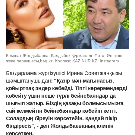
Кәмшат Жолдыбаева, Қалдыбек Құрманәлі. Фото: Әншінің
жеке парақшасы,baq.kz. Коллаж: KAZ.NUR.KZ: Instagram
Бағдарлама жүргізушісі Ирина Советжанқызы
шәмшітанушыдан
: "Қазір мән-мағынасыз,
қойыртпақ әндер көбейді. Тіпті көрермендерді
көбейту үшін неше түрлі бейнебаяндар да
шығып жатыр. Біздің қазақы болмысымызға
сай келмейтін бейнебаяндар көбейіп кетті.
Солардың біреуін көрсетейін. Қандай пікір
білдіресіз", - деп Жолдыбаеваның клипін
көрсеткен.