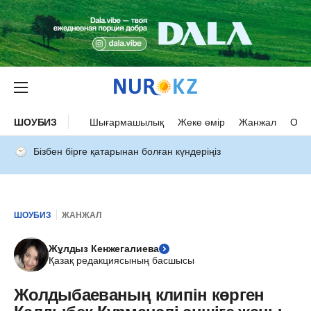
ШОУБИЗ
Шығармашылық
Жеке өмір
Жанжал
Оқыс
Бізбен бірге қатарынан болған күндеріңіз
ШОУБИЗ
ЖАНЖАЛ
Жұлдыз Кенжегалиева
Қазақ редакциясының басшысы
Жолдыбаеваның клипін көрген