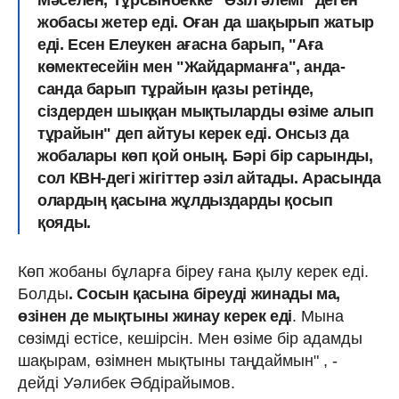
жобасы жетер еді. Оған да шақырып жатыр
еді. Есен Елеукен ағасна барып, "Аға
көмектесейін мен "Жайдарманға", анда-
санда барып тұрайын қазы ретінде,
сіздерден шыққан мықтыларды өзіме алып
тұрайын" деп айтуы керек еді. Онсыз да
жобалары көп қой оның. Бәрі бір сарынды,
сол КВН-дегі жігіттер әзіл айтады. Арасында
олардың қасына жұлдыздарды қосып
қояды.
Көп жобаны бұларға біреу ғана қылу керек еді.
Болды
. Сосын қасына біреуді жинады ма,
өзінен де мықтыны жинау керек еді
. Мына
сөзімді естісе, кешірсін. Мен өзіме бір адамды
шақырам, өзімнен мықтыны таңдаймын" , -
дейді Уәлибек Әбдірайымов.