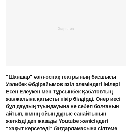
"Шаншар" әзіл-оспақ театрының басшысы
Уәлибек Әбдірайымов әзіл әлеміндегі інілері
Есен Елеукен мен Тұрсынбек Қабатовтың
жанжалына қатысты пікір білдірді. Өнер иесі
бұл даудың туындауына не себеп болғанын
айтып, кімнің ойын дұрыс санайтынын
жеткізді деп жазады Youtube желісіндегі
"Уақыт көрсетеді" бағдарламасына сілтеме