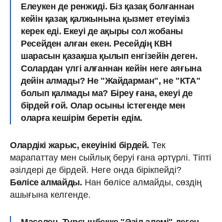
Елеукен де ренжиді. Біз қазақ болғаннан
кейін
қазақ қалжынына қызмет етеуіміз
керек еді
. Екеуі де ақыры сол жобаны
Ресейден алған екен. Ресейдің КВН
шарасын қазақша қылып енгізейін деген.
Солардан үлгі алғаннан кейін неге аяғына
дейін алмады? Не "Жайдарман", не "КТА"
болып қалмады ма? Біреу ғана, екеуі де
бірдей ғой. Олар осыны істегенде мен
оларға кешірім беретін едім.
Олардікі жарыс, екеуінікі бірдей.
Тек
марапаттау мен сыйлық беруі ғана әртүрлі. Тіпті
әзілдері де бірдей. Неге онда бірікпейді?
Бөлісе алмайды.
Нан бөлісе алмайды, сөздің
ашығына келгенде.
Мәселен, Тұрсынбекке "Әзіл әлемі" деген