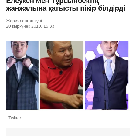
Елеукен мен Тұрсынбектің
жанжалына қатысты пікір білдірді
Жарияланған күні:
20 қыркүйек 2019, 15:33
: Twitter