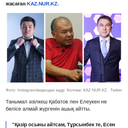
жасаған
KAZ.NUR.KZ.
Фото: Instagram/видеодан кадр. Коллаж: KAZ.NUR.KZ.: Twitter
Танымал әзілкеш Қабатов пен Елеукен не
бөлісе алмай жүргенін ашық айтты.
"Қазір осыны айтсам, Тұрсынбек те, Есен