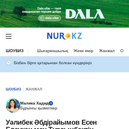
ШОУБИЗ
Шығармашылық
Жеке өмір
Жанжал
Оқыс
Бізбен бірге қатарынан болған күндеріңіз
ШОУБИЗ
ЖАНЖАЛ
Малика Хадид
Бұрынғы қызметкер
Уәлибек Әбдірайымов Есен