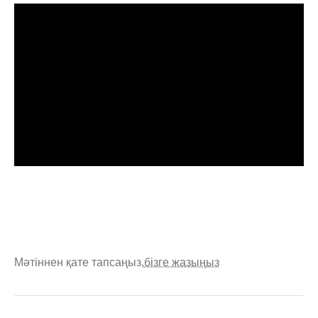
Мәтіннен қате тапсаңыз,
бізге жазыңыз