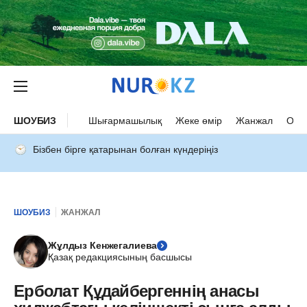
ШОУБИЗ
Шығармашылық
Жеке өмір
Жанжал
Оқыс
Бізбен бірге қатарынан болған күндеріңіз
ШОУБИЗ
ЖАНЖАЛ
Жұлдыз Кенжегалиева
Қазақ редакциясының басшысы
Ерболат Құдайбергеннің анасы