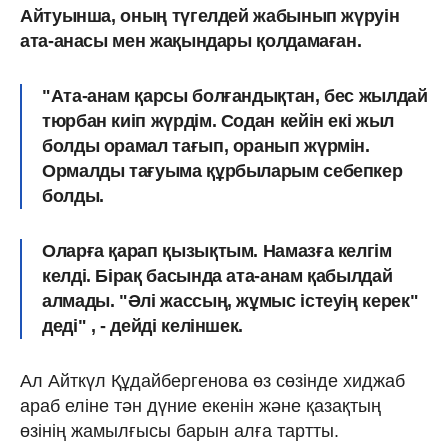
Айтуынша, оның түгелдей жабынып жүруін
ата-анасы мен жақындары қолдамаған.
"Ата-анам қарсы болғандықтан, бес жылдай
тюрбан киіп жүрдім. Содан кейін екі жыл
болды орамал тағып, оранып жүрмін.
Ормалды тағуыма құрбыларым себепкер
болды.
Оларға қарап қызықтым. Намазға келгім
келді. Бірақ басында ата-анам қабылдай
алмады. "Әлі жассың, жұмыс істеуің керек"
деді
" , - дейді келіншек.
Ал Айткүл Құдайбергенова өз сөзінде хиджаб
араб еліне тән дүние екенін және қазақтың
өзінің жамылғысы барын алға тартты.