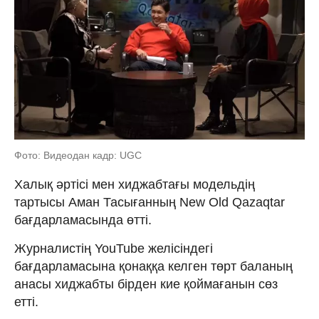
Фото: Видеодан кадр: UGC
Халық әртісі мен хиджабтағы модельдің
тартысы Аман Тасығанның New Old Qazaqtar
бағдарламасында өтті.
Журналистің YouTube желісіндегі
бағдарламасына қонаққа келген төрт баланың
анасы хиджабты бірден кие қоймағанын сөз
етті.