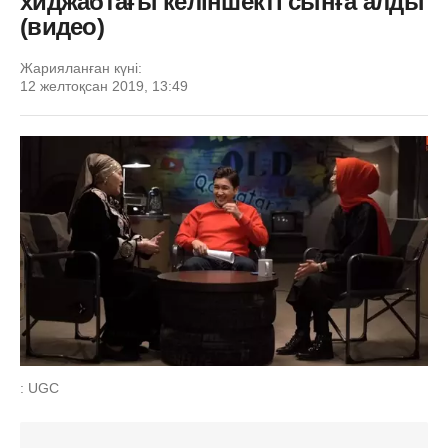
хиджабтағы келіншекті сынға алды
(видео)
Жарияланған күні:
12 желтоқсан 2019, 13:49
: UGC