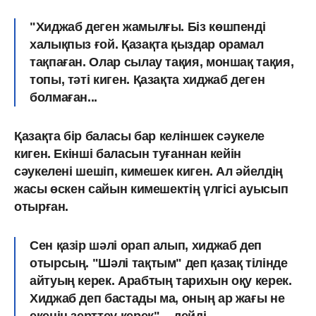
"Хиджаб деген жамылғы. Біз көшпенді
халықпыз ғой. Қазақта қыздар орамал
тақпаған. Олар сылау тақия, моншақ тақия,
топы, тәті киген. Қазақта хиджаб деген
болмаған...
Қазақта бір баласы бар келіншек сәукеле
киген. Екінші баласын туғаннан кейін
сәукелені шешіп, кимешек киген. Ал әйелдің
жасы өскен сайын кимешектің үлгісі ауысып
отырған.
Сен қазір шәлі орап алып, хиджаб деп
отырсың. "Шәлі тақтым" деп қазақ тілінде
айтуың керек. Арабтың тарихын оқу керек.
Хиджаб деп бастады ма, оның ар жағы не
екенін зерттеу керек", - дейді