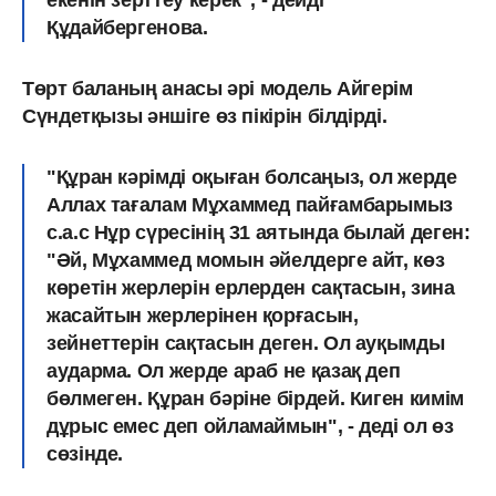
Құдайбергенова.
Төрт баланың анасы әрі модель Айгерім
Сүндетқызы әншіге өз пікірін білдірді.
"Құран кәрімді оқыған болсаңыз, ол жерде
Аллах тағалам Мұхаммед пайғамбарымыз
с.а.с Нұр сүресінің 31 аятында былай деген:
"Әй, Мұхаммед момын әйелдерге айт, көз
көретін жерлерін ерлерден сақтасын, зина
жасайтын жерлерінен қорғасын,
зейнеттерін сақтасын деген. Ол ауқымды
аударма. Ол жерде араб не қазақ деп
бөлмеген. Құран бәріне бірдей. Киген кимім
дұрыс емес деп ойламаймын", - деді ол өз
сөзінде.