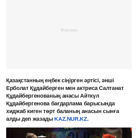
Қазақстанның еңбек сіңірген әртісі, әнші
Ерболат Құдайберген мен актриса Салтанат
Құдайбергенованың анасы Айткүл
Құдайбергенова бағдарлама барысында
хиджаб киген төрт баланың анасын сынға
алды деп жазады
KAZ.NUR.KZ.