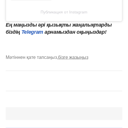
Публикация от Instagram
Ең маңызды әрі қызықты жаңалықтарды
біздің
Telegram
арнамыздан оқыңыздар!
Мәтіннен қате тапсаңыз,
бізге жазыңыз