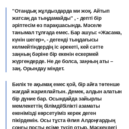
"Отандық жұлдыздарда ми жоқ. Айтып
жатсаң да тыңдамайды" , - депті бір
әріптесім өз парақшасында. Мәселе
танымал тұлғада емес. Бар ашуы: «Жасама,
күнін шегер», - дегенді тыңдағысы
келмейтіндердің іс әрекеті, кей сәтте
заңның бәріне бір екенін ескермей
жүргендерде. Не де болса, заңның аты –
заң. Орындау міндет.
Билік те ақымақ емес қой, бір айға төтенше
жағдай жариялайтын. Демек, алдын алатын
бір дүние бар. Осындайда зайырлы
мемлекеттің білімді/білікті азаматы
екенімізді көрсетуіміз керек деген
пікірдемін. Осы тұста Әлия Алдоңғардың
соңғы посты есіме түсіп отыр. Мәскеудегі