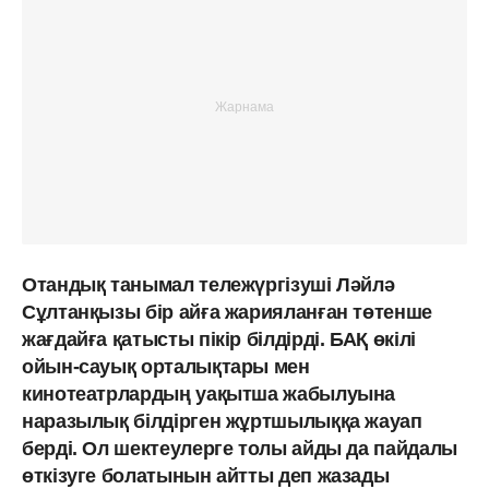
Отандық танымал тележүргізуші Ләйлә
Сұлтанқызы бір айға жарияланған төтенше
жағдайға қатысты пікір білдірді. БАҚ өкілі
ойын-сауық орталықтары мен
кинотеатрлардың уақытша жабылуына
наразылық білдірген жұртшылыққа жауап
берді. Ол шектеулерге толы айды да пайдалы
өткізуге болатынын айтты деп жазады