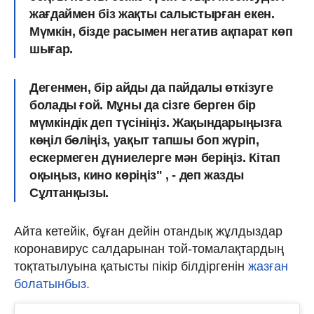
жағдаймен біз жақты салыстырған екен.
Мүмкін, бізде расымен негатив ақпарат көп
шығар.
Дегенмен, бір айды да пайдалы өткізуге
болады ғой. Мұны да сізге берген бір
мүмкіндік деп түсініңіз. Жақындарыңызға
көңіл бөліңіз, уақыт тапшы боп жүріп,
ескермеген дүниелерге мән беріңіз. Кітап
оқыңыз, кино көріңіз" , - деп жазды
Сұлтанқызы.
Айта кетейік, бұған дейін отандық жұлдыздар
коронавирус салдарынан той-томалақтардың
тоқтатылуына қатысты пікір білдіргенін
жазған
болатынбыз.