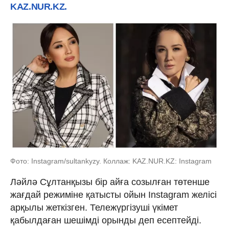
KAZ.NUR.KZ.
Фото: Instagram/sultankyzy. Коллаж: KAZ.NUR.KZ: Instagram
Ләйлә Сұлтанқызы бір айға созылған төтенше
жағдай режиміне қатысты ойын Instagram желісі
арқылы жеткізген. Тележүргізуші үкімет
қабылдаған шешімді орынды деп есептейді.