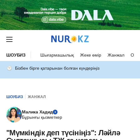
ШОУБИЗ
Шығармашылық
Жеке өмір
Жанжал
Оқыс
Бізбен бірге қатарынан болған күндеріңіз
ШОУБИЗ
ЖАНЖАЛ
Малика Хадид
Бұрынғы қызметкер
"Мүмкіндік деп түсініңіз": Ләйлә