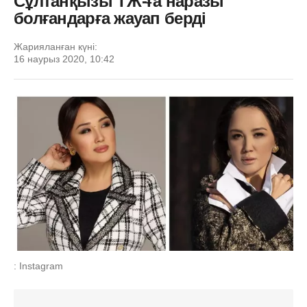
Сұлтанқызы ТЖ-ға наразы
болғандарға жауап берді
Жарияланған күні:
16 наурыз 2020, 10:42
: Instagram