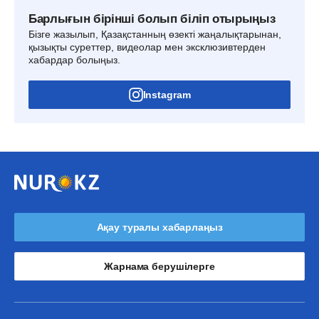
Барлығын бірінші болып біліп отырыңыз
Бізге жазылып, Қазақстанның өзекті жаңалықтарынан,
қызықты суреттер, видеолар мен эксклюзивтерден
хабардар болыңыз.
Instagram
Ақау туралы хабарлаңыз
Жарнама берушілерге