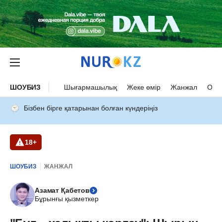
ШОУБИЗ
Шығармашылық
Жеке өмір
Жанжал
Оқыс
Бізбен бірге қатарынан болған күндеріңіз
18+
ШОУБИЗ
ЖАНЖАЛ
Азамат Қабетов
Бұрынғы қызметкер