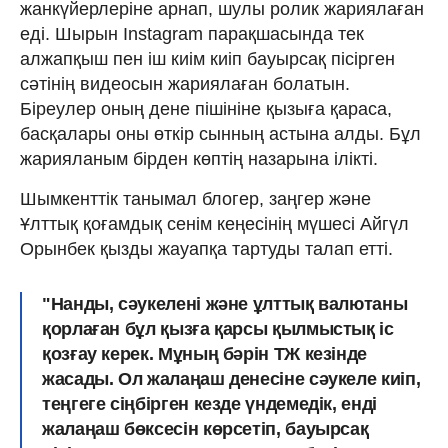
жанкүйерлеріне арнап, шулы ролик жариялаған
еді. Шырын Instagram парақшасында тек
алжапқыш пен іш киім киіп бауырсақ пісірген
сәтінің видеосын жариялаған болатын.
Біреулер оның дене пішініне қызыға қараса,
басқалары оны өткір сынның астына алды. Бұл
жарияланым бірден көптің назарына ілікті.
Шымкенттік танымал блогер, заңгер және
Ұлттық қоғамдық сенім кеңесінің мүшесі Айгүл
Орынбек қызды жауапқа тартуды талап етті.
"Нанды, сәукелені және ұлттық валютаны
қорлаған бұл қызға қарсы қылмыстық іс
қозғау керек. Мұның бәрін ТЖ кезінде
жасады. Ол жалаңаш денесіне сәукеле киіп,
теңгеге сіңбірген кезде үндемедік, енді
жалаңаш бөксесін көрсетіп, бауырсақ