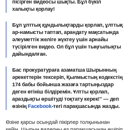
пісірген видеосы шықты. Бұл бүкіл
халықты қорлау!
Бұл ұлттық құндылықтарды қорлап, ұлттық
ар-намысты таптап, арандату мақсатында
әлеуметтік желіге жүктеу үшін арнайы
түсірілген видео. Ол бұл үшін тыңғылықты
дайындалған.
Бас прокуратураға азаматша Шырынның
әрекеттерін тексеріп, Қылмыстың кодекстің
174 бабы бойынша жазаға тартыңыздар
деген өтініш білдіремін. Ұлтты қорлап,
араздықты өршітуді тоқтату керек!" — деп
өзінің
Facebook
-тегі парақшасында жазды.
Өзіне қарсы осындай пікірлер толқынынан
кейін, Шырын видеоны өз парақшасынан өшіріп