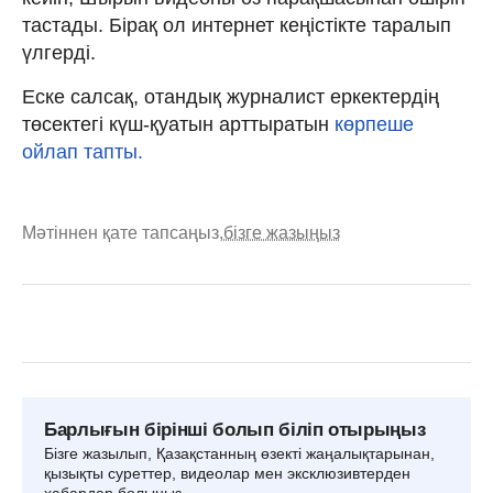
тастады. Бірақ ол интернет кеңістікте таралып
үлгерді.
Еске салсақ, отандық журналист еркектердің
төсектегі күш-қуатын арттыратын
көрпеше
ойлап тапты.
Мәтіннен қате тапсаңыз,
бізге жазыңыз
Барлығын бірінші болып біліп отырыңыз
Бізге жазылып, Қазақстанның өзекті жаңалықтарынан,
қызықты суреттер, видеолар мен эксклюзивтерден
хабардар болыңыз.