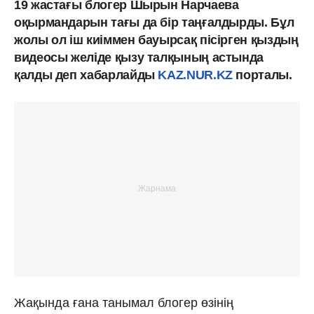
19 жастағы блогер Шырын Нарчаева
оқырмандарын тағы да бір таңғалдырды. Бұл
жолы ол іш киіммен бауырсақ пісірген қыздың
видеосы желіде қызу талқының астында
қалды деп хабарлайды
KAZ.NUR.KZ
порталы.
Жақында ғана танымал блогер өзінің