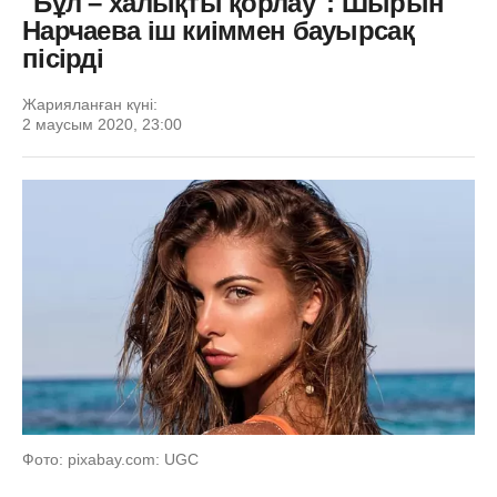
"Бұл – халықты қорлау": Шырын
Нарчаева іш киіммен бауырсақ
пісірді
Жарияланған күні:
2 маусым 2020, 23:00
Фото: pixabay.com: UGC