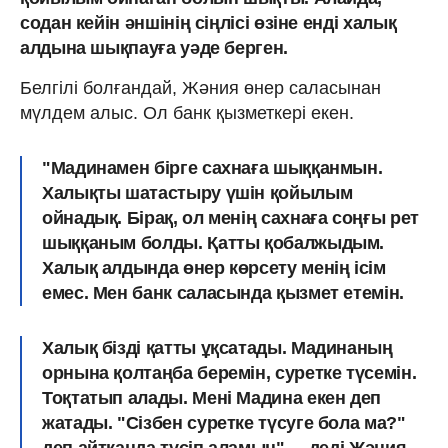
содан кейін әншінің сіңлісі өзіне енді халық
алдына шықпауға уәде берген.
Белгілі болғандай, Жәния өнер саласынан
мүлдем алыс. Ол банк қызметкері екен.
"Мадинамен бірге сахнаға шыққанмын.
Халықты шатастыру үшін қойылым
ойнадық. Бірақ, ол менің сахнаға соңғы рет
шыққаным болды. Қатты қобалжыдым.
Халық алдында өнер көрсету менің ісім
емес. Мен банк саласында қызмет етемін.
Халық бізді қатты ұқсатады. Мадинаның
орнына қолтаңба беремін, суретке түсемін.
Тоқтатып алады. Мені Мадина екен деп
жатады. "Сізбен суретке түсуге бола ма?"
деп айтқанда түсіп аламын"
, - деді Жәния