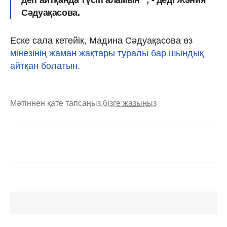
Сәдуақасова.
Еске сала кетейік, Мадина Сәдуақасова өз
мінезінің жаман жақтары туралы бар шындық
айтқан болатын.
Мәтіннен қате тапсаңыз,
бізге жазыңыз