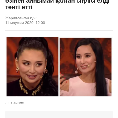
өзінен айнымай қалған сіңлісі елді
тәнті етті
Жарияланған күні:
11 маусым 2020, 12:00
: Instagram