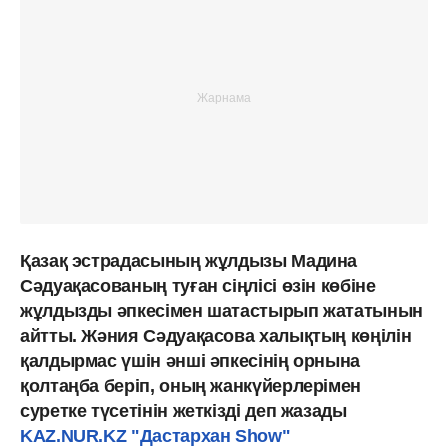
Қазақ эстрадасының жұлдызы Мадина
Сәдуақасованың туған сіңлісі өзін көбіне
жұлдызды әпкесімен шатастырып жататынын
айтты. Жәния Сәдуақасова халықтың көңілін
қалдырмас үшін әнші әпкесінің орнына
қолтаңба беріп, оның жанкүйерлерімен
суретке түсетінін жеткізді деп жазады
KAZ.NUR.KZ
"Дастархан Show"