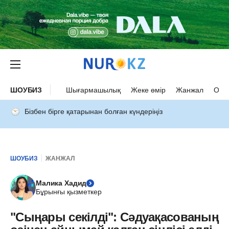
ШОУБИЗ
Шығармашылық
Жеке өмір
Жанжал
Оқыс
Бізбен бірге қатарынан болған күндеріңіз
ШОУБИЗ
ЖАНЖАЛ
Малика Хадид
Бұрынғы қызметкер
"Сыңары секілді": Сәдуақасованың