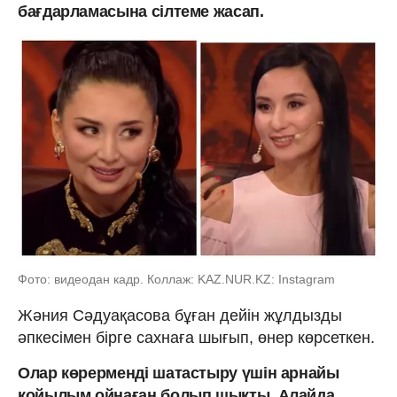
бағдарламасына сілтеме жасап.
Фото: видеодан кадр. Коллаж: KAZ.NUR.KZ: Instagram
Жәния Сәдуақасова бұған дейін жұлдызды
әпкесімен бірге сахнаға шығып, өнер көрсеткен.
Олар көрерменді шатастыру үшін арнайы
қойылым ойнаған болып шықты. Алайда,