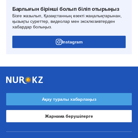
Барлығын бірінші болып біліп отырыңыз
Бізге жазылып, Қазақстанның өзекті жаңалықтарынан,
қызықты суреттер, видеолар мен эксклюзивтерден
хабардар болыңыз.
Instagram
Ақау туралы хабарлаңыз
Жарнама берушілерге