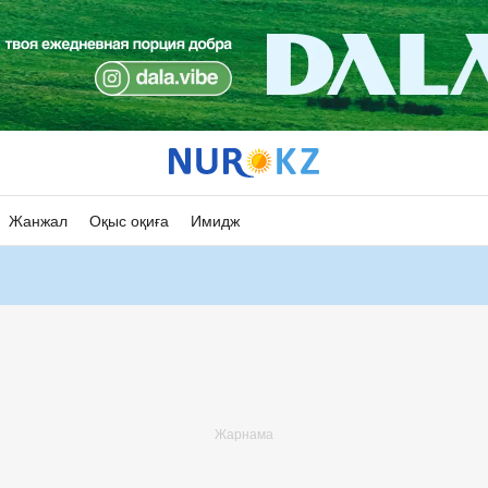
Жанжал
Оқыс оқиға
Имидж