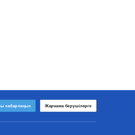
лы хабарлаңыз
Жарнама берушілерге