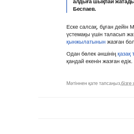
алдыға шықпай жатады
Беспаев.
Еске салсақ, бұған дейін 
үстемақы үшін таласып жа
қынжылатынын
жазған бо
Одан бөлек әншінің
қазақ 
қандай екенін жазған едік.
Мәтіннен қате тапсаңыз,
бізге