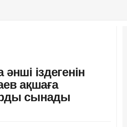
 әнші іздегенін
аев ақшаға
арды сынады