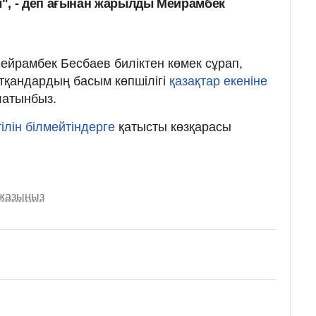
", - деп ағынан жарылды Мейрамбек
Мейрамбек Бесбаев биліктен көмек сұрап,
тқандардың басым көпшілігі
қазақтар екеніне
латынбыз.
тілін білмейтіндерге
қатысты көзқарасы
 жазыңыз