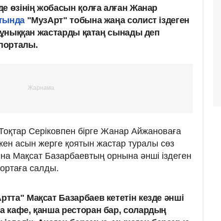
е өзінің жобасын қолға алған Жанар
атында
"МузАрт" тобына жаңа солист іздеген
 құныққан жастарды қатаң сынады деп
порталы.
оқтар Серіковпен бірге Жанар Айжановаға
шкен асын жерге қоятын жастар туралы сөз
ына Мақсат Базарбаевтың орнына әнші іздеген
 ортаға салды.
ртта" Мақсат Базарбаев кететін кезде әнші
ша кафе, қанша ресторан бар, солардың