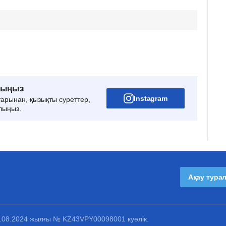
рыңыз
Instagram
тарынан, қызықты суреттер,
лыңыз.
Ақау тура
1.08.2024 жылғы № KZ43VPY00098001 куәлік.