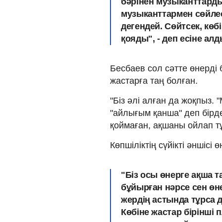
бәрінен музыканттарды
музыканттармен сөйле
дегендей. Сөйтсек, көб
қояды", - деп есіне алд
Бесбаев сол сәтте өнерді 
жастарға таң болған.
"Біз әлі алған да жоқпыз. 
"айлығым қанша" деп бірд
қоймаған, ақшаны ойлап тұр
Көпшіліктің сүйікті әншісі
"Біз осы өнерге ақша т
бұйырған нәрсе сен өне
жердің астында тұрса 
Көбіне жастар бірінші 