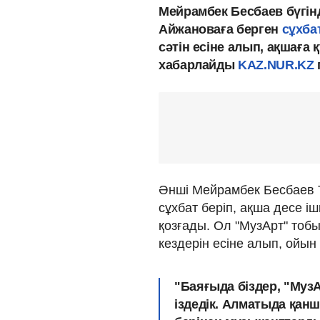
Мейрамбек Бесбаев бүгінд
Айжановаға берген
сұхб
сәтін есіне алып, ақшаға
хабарлайды
KAZ.NUR.KZ
Әнші Мейрамбек Бесбаев Т
сұхбат беріп, ақша десе і
қозғады. Ол "МузАрт" тоб
кездерін есіне алып, ойын
"Баяғыда біздер, "МузА
іздедік. Алматыда қан