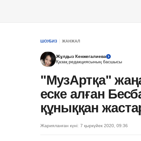
ШОУБИЗ
ЖАНЖАЛ
Жұлдыз Кенжегалиева
Қазақ редакциясының басшысы
"МузАртқа" жаңа
еске алған Бесб
құныққан жаст
Жарияланған күні:
7 қыркүйек 2020, 09:36