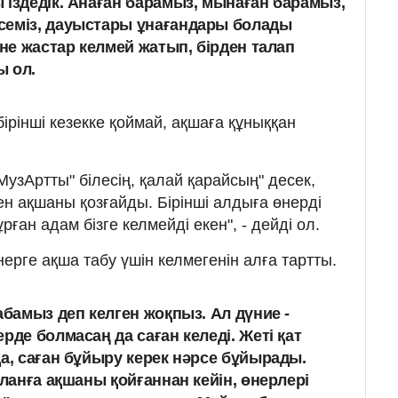
 іздедік. Анаған барамыз, мынаған барамыз,
семіз, дауыстары ұнағандары болады
іне жастар келмей жатып, бірден талап
ы ол.
бірінші кезекке қоймай, ақшаға құныққан
"МузАртты" білесің, қалай қарайсың" десек,
ен ақшаны қозғайды. Бірінші алдыға өнерді
ған адам бізге келмейді екен", - дейді ол.
 өнерге ақша табу үшін келмегенін алға тартты.
абамыз деп келген жоқпыз. Ал дүние -
рде болмасаң да саған келеді. Жеті қат
да, саған бұйыру керек нәрсе бұйырады.
планға ақшаны қойғаннан кейін, өнерлері