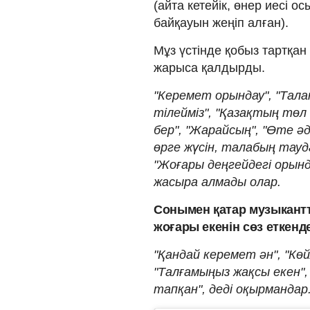
(айта кетейік, өнер иесі
байқауын жеңіп алған).
Мұз үстінде қобыз тартқан
жарыса қалдырды.
"Керемет орындау", "Тал
тілейміз", "Қазақтың тө
бер", "Жарайсың", "Өте ә
өрге жүсін, талабың тауда
"Жоғары деңгейдегі орынд
жасыра алмады олар.
Сонымен қатар музыкант
жоғары екенін сөз еткенд
"Қандай керемет ән", "Көйл
"Талғамыңыз жақсы екен", "
тапқан", деді оқырмандар