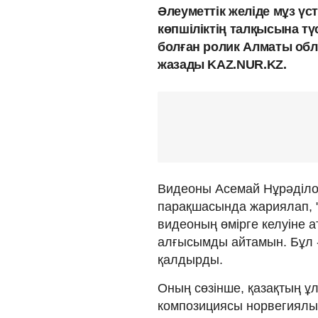
Әлеуметтік желіде мұз үс
көпшіліктің талқысына т
болған ролик Алматы обл
жазады KAZ.NUR.KZ.
Видеоны Асемай Нұрәділо
парақшасында жариялап, 
видеоның өмірге келуіне
алғысымды айтамын. Бұл -
қалдырды.
Оның сөзінше, қазақтың 
композициясы норвегиялық 