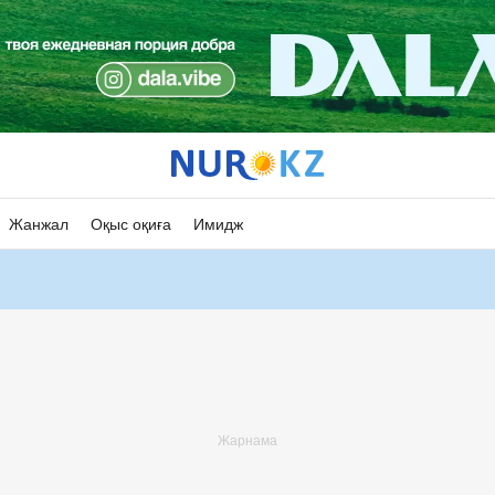
Жанжал
Оқыс оқиға
Имидж