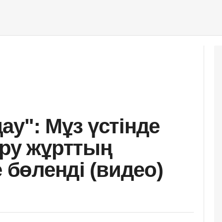
ау": Мұз үстінде
ару жұрттың
е бөленді (видео)