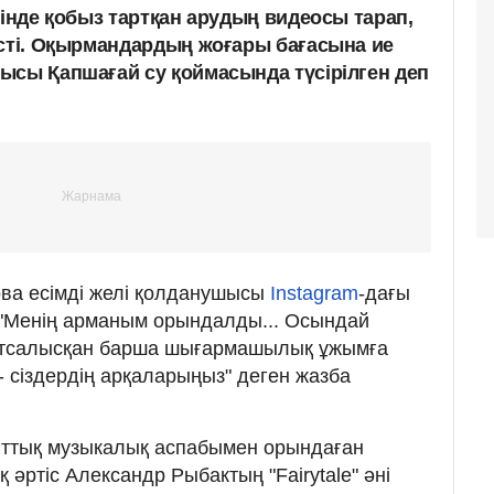
тінде қобыз тартқан арудың видеосы тарап,
үсті. Оқырмандардың жоғары бағасына ие
ысы Қапшағай су қоймасында түсірілген деп
ва есімді желі қолданушысы
Instagram
-дағы
"Менің арманым орындалды... Осындай
 атсалысқан барша шығармашылық ұжымға
 сіздердің арқаларыңыз" деген жазба
ұлттық музыкалық аспабымен орындаған
әртіс Александр Рыбактың "Fairytale" әні