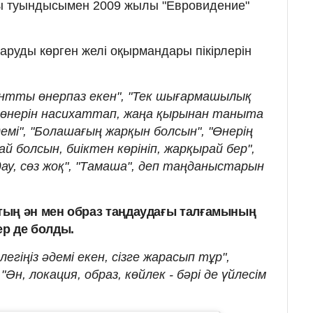
 осы туындысымен 2009 жылы "Евровидение"
 аруды көрген желі оқырмандары пікірлерін
антты өнерпаз екен", "Тек шығармашылық
л өнерін насихаттап, жаңа қырынан таныта
демі", "Болашағың жарқын болсын", "Өнерің
й болсын, биіктен көрініп, жарқырай бер",
ау, сөз жоқ", "Тамаша", деп таңданыстарын
тың ән мен образ таңдаудағы талғамының
ер де болды.
егіңіз әдемі екен, сізге жарасып тұр",
Ән, локация, образ, көйлек - бәрі де үйлесім
.