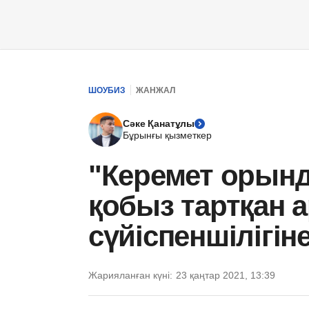
ШОУБИЗ
ЖАНЖАЛ
Сәке Қанатұлы
Бұрынғы қызметкер
"Керемет орынд
қобыз тартқан 
сүйіспеншілігін
Жарияланған күні:
23 қаңтар 2021, 13:39