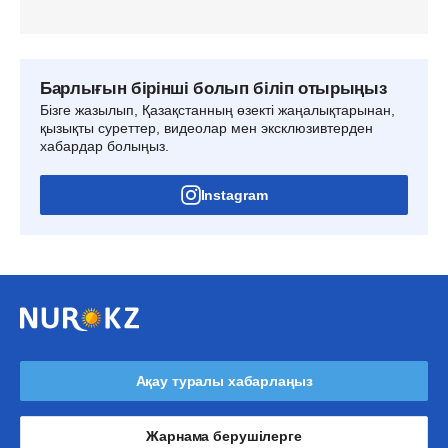
Барлығын бірінші болып біліп отырыңыз
Бізге жазылып, Қазақстанның өзекті жаңалықтарынан,
қызықты суреттер, видеолар мен эксклюзивтерден
хабардар болыңыз.
Instagram
Ақау туралы хабарлаңыз
Жарнама берушілерге