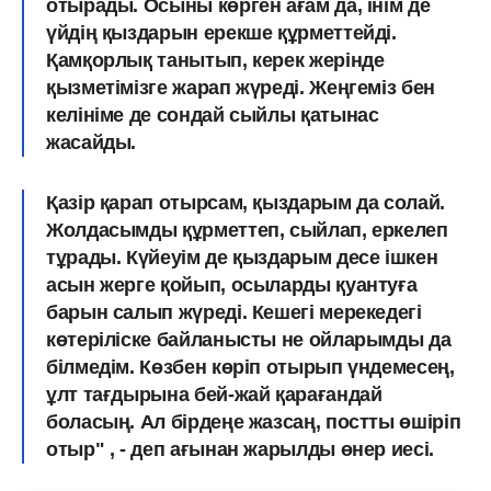
отырады. Осыны көрген ағам да, інім де
үйдің қыздарын ерекше құрметтейді.
Қамқорлық танытып, керек жерінде
қызметімізге жарап жүреді. Жеңгеміз бен
келініме де сондай сыйлы қатынас
жасайды.
Қазір қарап отырсам, қыздарым да солай.
Жолдасымды құрметтеп, сыйлап, еркелеп
тұрады. Күйеуім де қыздарым десе ішкен
асын жерге қойып, осыларды қуантуға
барын салып жүреді. Кешегі мерекедегі
көтеріліске байланысты не ойларымды да
білмедім. Көзбен көріп отырып үндемесең,
ұлт тағдырына бей-жай қарағандай
боласың. Ал бірдеңе жазсаң, постты өшіріп
отыр" , - деп ағынан жарылды өнер иесі.