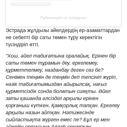
Публикация от Instagram
Эстрада жұлдызы әйелдердің ер-азаматтардан
не себепті бір саты төмен тұру керектігін
түсіндіріп өтті.
"Хош, әйел табиғатына оралайық. Ерінен бір
саты төмен тұрамын деу, еркелемеу,
құрметтелмеу, назданбау деген сөз бе?
Сенімен теңмін де теңмін деп тепсініп жүріп,
нәзік табиғатымыздан айырылсақ, нағыз
құрметсіздік сонда болатын сияқты. Әйел
заты қашанда әлсіздігі арқылы ерінен
қорғаныш күткен, Қамқорлық тапқан. Еркелеу
арқылы назын айтқан. Нәтижесінде
сыйластықта жүрген емес пе? Бұл ер мен
әйелдің ортасына Аллаһ орнатқан