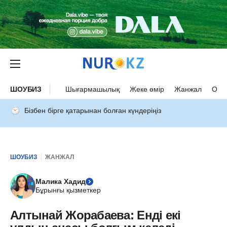
ШОУБИЗ
Шығармашылық
Жеке өмір
Жанжал
Оқыс
Бізбен бірге қатарынан болған күндеріңіз
ШОУБИЗ
ЖАНЖАЛ
Малика Хадид
Бұрынғы қызметкер
Алтынай Жорабаева: Енді екі