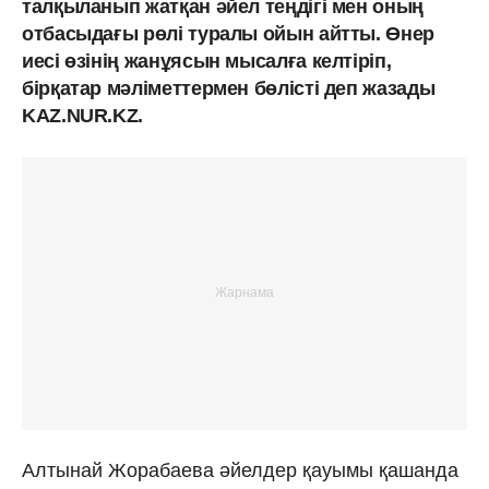
талқыланып жатқан әйел теңдігі мен оның
отбасыдағы рөлі туралы ойын айтты. Өнер
иесі өзінің жанұясын мысалға келтіріп,
бірқатар мәліметтермен бөлісті деп жазады
KAZ.NUR.KZ.
Алтынай Жорабаева әйелдер қауымы қашанда