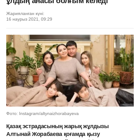
ұлдың анасы болғым келеді
Жарияланған күні:
16 наурыз 2021, 09:29
Фото: Instagram/altynaizhorabayeva
Қазақ эстрадасының жарық жұлдызы
Алтынай Жорабаева қоғамда қызу