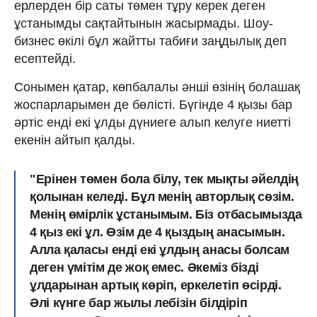
ерлерден бір саты төмен тұру керек деген
ұстанымды сақтайтынын жасырмады. Шоу-
бизнес өкілі бұл жайтты табиғи заңдылық деп
есептейді.
Сонымен қатар, көпбалалы әнші өзінің болашақ
жоспарларымен де бөлісті. Бүгінде 4 қызы бар
әртіс енді екі ұлды дүниеге алып келуге ниетті
екенін айтып қалды.
"Ерінен төмен бола білу, тек мықты әйелдің
қолынан келеді. Бұл менің авторлық сөзім.
Менің өмірлік ұстанымым. Біз отбасымызда
4 қыз екі ұл. Өзім де 4 қыздың анасымын.
Алла қаласы енді екі ұлдың анасы болсам
деген үмітім де жоқ емес. Әкеміз бізді
ұлдарынан артық көріп, еркелетіп өсірді.
Әлі күнге бар жылы лебізін білдіріп