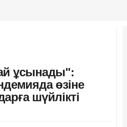
ай ұсынады":
ндемияда өзіне
арға шүйлікті