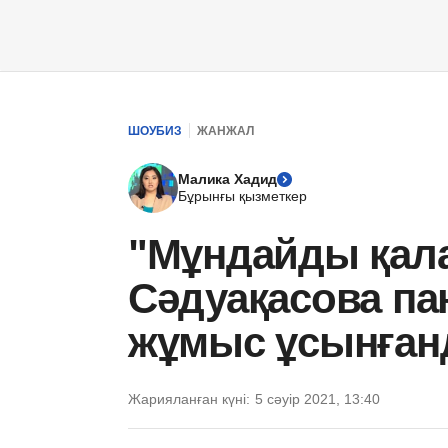
ШОУБИЗ
ЖАНЖАЛ
Малика Хадид
Бұрынғы қызметкер
"Мұндайды қал
Сәдуақасова па
жұмыс ұсынғанд
Жарияланған күні:
5 сәуір 2021, 13:40