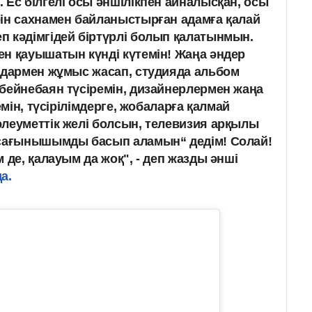
 Ес білгелі осы әншілікпен айналысқан, осы
ін сахнамен байланыстырған адамға қалай
 кәдімгідей біртүрлі болып қалатынмын.
н қауышатын күнді күтемін! Жаңа әндер
ндармен жұмыс жасап, студияда альбом
бейнебаян түсіремін, дизайнерлермен жаңа
емін, түсірілімдерге, жобаларға қалмай
леуметтік желі болсын, телевизия арқылы
 сағынышымды басып аламын“ дедім! Солай!
 де, қалауым да жоқ", - деп жазды әнші
а.