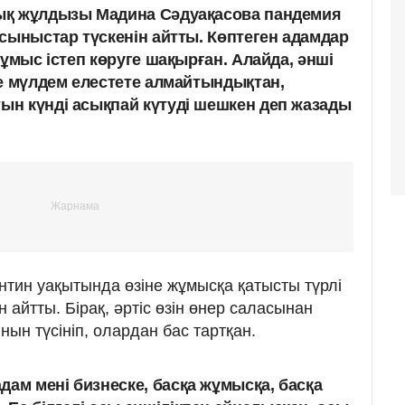
ық жұлдызы Мадина Сәдуақасова пандемия
сыныстар түскенін айтты. Көптеген адамдар
жұмыс істеп көруге шақырған. Алайда, әнші
де мүлдем елестете алмайтындықтан,
н күнді асықпай күтуді шешкен деп жазады
тин уақытында өзіне жұмысқа қатысты түрлі
 айтты. Бірақ, әртіс өзін өнер саласынан
ын түсініп, олардан бас тартқан.
дам мені бизнеске, басқа жұмысқа, басқа