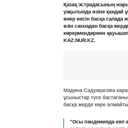
Қазақ эстрадасының жар
уақытында өзіне қандай ұ
өнер иесін басқа салада 
өзін сахнадан басқа жер
көрермендермен қауышаты
KAZ.NUR.KZ.
Мадина Сәдуақасова каран
ұсыныстар түсе бастағанын
басқа жерде көре алмайтын
"Осы пандемияда көп а