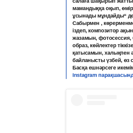
салаға шақырып жатты.
мамандыққа оқып, өмір
ұсынады мұндайды“ деп
Сабырмен , көрерменме
іздеп, композитор ақы
жазамын, фотосессия, 
образ, көйлектер тіккіз
қатысамын, халықпен ә
байланысты үзбей, өз
Басқа ешнәрсеге икемім
Instagram парақшасынд