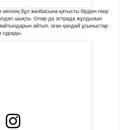
иесінің бұл жазбасына қатысты бірден пікір
қолдап шықты. Олар да эстрада жұлдызын
майтындарын айтып, оған қандай ұсыныстар
н сұрады.