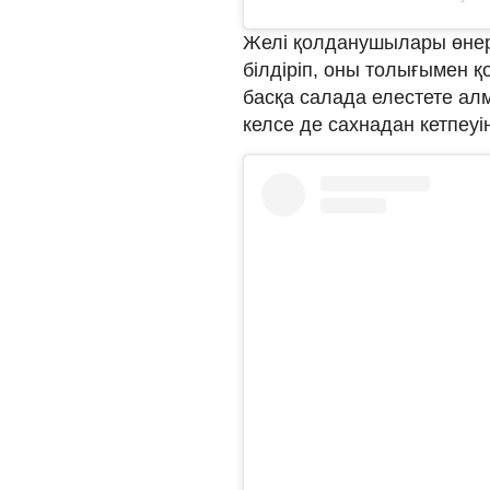
Желі қолданушылары өнер 
білдіріп, оны толығымен 
басқа салада елестете ал
келсе де сахнадан кетпеуі