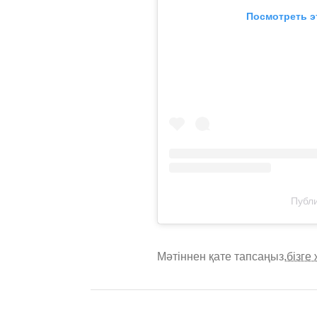
Посмотреть э
Публи
Мәтіннен қате тапсаңыз,
бізге