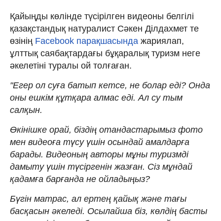
Қайыңды көлінде түсірілген видеоны белгілі
қазақстандық натуралист Сәкен Ділдахмет те
өзінің
Facebook парақшасында
жариялап,
ұлттық саябақтардағы бұқаралық туризм неге
әкелетіні туралы ой толғаған.
"Егер ол суға батып кетсе, не болар еді? Онда
оны ешкім құтқара алмас еді. Ал су тым
салқын.
Өкінішке орай, біздің отандастарымыз фото
мен видеоға түсу үшін осындай амалдарға
барады. Видеоның авторы мұны туризмді
дамыту үшін түсіргенін жазған. Сіз мұндай
қадамға барғанда не ойладыңыз?
Бүгін матрас, ал ертең қайық және тағы
басқасын әкеледі. Осылайша біз, көлдің басты