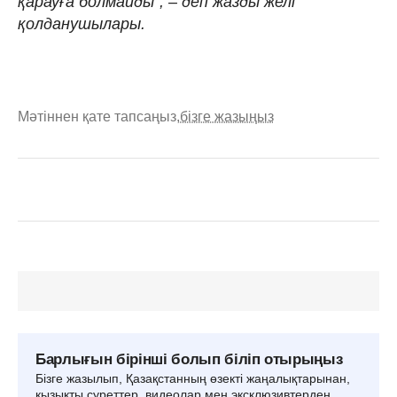
қарауға болмайды", – деп жазды желі
қолданушылары.
Мәтіннен қате тапсаңыз,
бізге жазыңыз
Барлығын бірінші болып біліп отырыңыз
Бізге жазылып, Қазақстанның өзекті жаңалықтарынан,
қызықты суреттер, видеолар мен эксклюзивтерден