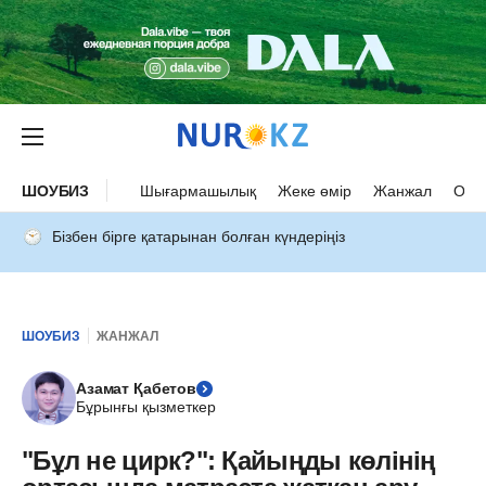
ШОУБИЗ
Шығармашылық
Жеке өмір
Жанжал
Оқыс
Бізбен бірге қатарынан болған күндеріңіз
ШОУБИЗ
ЖАНЖАЛ
Азамат Қабетов
Бұрынғы қызметкер
"Бұл не цирк?": Қайыңды көлінің