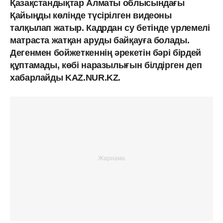
Қазақстандықтар Алматы облысындағы
Қайыңды көлінде түсірілген видеоны
талқылап жатыр. Кадрдан су бетінде үрлемелі
матраста жатқан аруды байқауға болады.
Дегенмен бойжеткеннің әрекетін бәрі бірдей
құптамады, көбі наразылығын білдірген деп
хабарлайды KAZ.NUR.KZ.