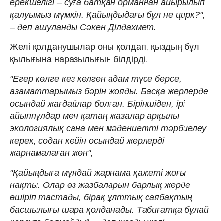
ерекшелігі – суға батқан орманнан айырылып
қалуымыз мүмкін. Қайыңдыдағы бұл не цирк?",
– деп ашуланды Сәкен Ділдахмет.
Желі қолданушылар оны қолдап, қыздың бұл
қылығына наразылығын білдірді.
"Егер көлге кез келген адам түсе берсе,
азаматтарымыз бәрін жояды. Басқа жерлерде
осындай жағдайлар болған. Біріншіден, ірі
айыппұлдар мен қатаң жазалар арқылы
экологиялық сана мен мәдениетті тәрбиелеу
керек, содан кейін осындай жерлерді
жарнамалаған жөн",
"Қайыңдыға мұндай жарнама қажеті жоғы
нақты. Олар өз жазбаларын барлық жерде
өшіріп тастады, бірақ ұлттық саябақтың
басшылығы шара қолданады. Табиғатқа бұлай