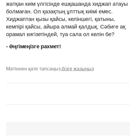
жатқан киім үлгісінде ешқашанда хиджап атауы
болмаған. Ол қазақтың ұлттық киімі емес.
Хиджаптан қызы қайсы, келіншегі, қатыны,
кемпірі қайсы, айыра алмай қалдық. Сәбиге ақ
орамал кигізетіндей, туа сала ол келін бе?
- Әңгімеңізге рахмет!
Мәтіннен қате тапсаңыз,
бізге жазыңыз