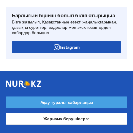
Барлығын бірінші болып біліп отырыңыз
Бізге жазылып, Қазақстанның өзекті жаңалықтарынан,
қызықты суреттер, видеолар мен эксклюзивтерден
хабардар болыңыз.
Instagram
Ақау туралы хабарлаңыз
Жарнама берушілерге