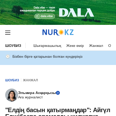
ШОУБИЗ
Шығармашылық
Жеке өмір
Жанжал
Оқыс
Бізбен бірге қатарынан болған күндеріңіз
ШОУБИЗ
ЖАНЖАЛ
Эльмира Асқарқызы
Аға журналист
"Елдің басын қатырмаңдар": Айгүл