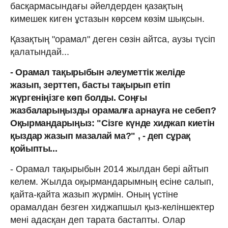
басқармасындағы әйелдерден қазақтың
кимешек киген ұстазын көрсем көзім шықсын.
Қазақтың "орамал" деген сөзін айтса, аузы түсіп
қалатындай...
- Орамал тақырыбын әлеуметтік желіде
жазып, зерттеп, басты тақырып етіп
жүргеніңізге көп болды. Соңғы
жазбаларыңызды орамалға арнауға не себеп?
Оқырмандарыңыз: "Сізге күнде хиджап киетін
қыздар жазып мазалай ма?" , - деп сұрақ
қойыпты...
- Орамал тақырыбын 2014 жылдан бері айтып
келем. Жылда оқырмандарымның есіне салып,
қайта-қайта жазып жүрмін. Оның үстіне
орамалдан безген хиджапшыл қыз-келіншектер
мені адасқан деп тарата бастапты. Олар