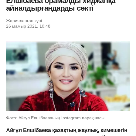
Елшібаева орамалды хиджапқа
айналдырғандарды сөкті
Жарияланған күні:
26 мамыр 2021, 10:48
Фото: Айгүл Елшібаеваның Instagram парақшасы
Айгүл Елшібаева қазақтың жаулық, кимешегін