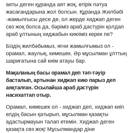
аяты деген құранда аят жоқ, өтірік пәтуа
жасағандарына жол болсын. Құранда Жилбәбі
-жамылғысы десе де, ол жерде хиджап деген
сөз жоқ болса да, бәріміз араб дәстүрін қолдап
араб ұлтының хиджабын киюіміз керек пе?
Біздің жилбәбымыз, яғни жамылғымыз ол -
орамал, жаулық, кимешек. Әр мұсылман ұлттың
шариғатына сай киім атауы бар.
Мақаланың басы орамал деп тәп-тәуір
басталып, артынан хиджап кию парыз деп
аяқталған. Осылайша араб дәстүрін
насихаттап отыр.
Орамал, кимешек ол - хиджап деп, хиджап киіп
елдің басын қатырып, мұсылман қазақты
адастырмауын талап етемін. Хиджап деген
қазақта сөз жоқ! Мұсылмандар діни