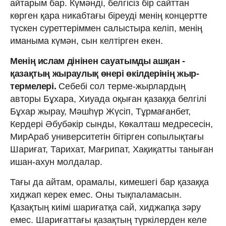
айтарым бар. Күмәнді, белгісіз бір сайттан
көрген қара никабтағы біреуді менің концертте
түскен суреттеріммен салыстыра келіп, менің
иманыма күмән, сын келтірген екен.
Менің ислам дінінен сауатымды ашқан -
қазақтың жыраулық өнері өкілдерінің жыр-
термелері.
Себебі сол терме-жырлардың
авторы Бұхара, Хиуада оқыған қазаққа белгілі
Бұхар жырау, Мәшһүр Жүсіп, Тұрмағанбет,
Кердері Әбубәкір сынды, Көкалташ медресесін,
МирАраб университетін бітірген сопылықтағы
Шариғат, Тарихат, Мағрипат, Хақиқатты таныған
ишан-ахун молдалар.
Тағы да айтам, орамалы, кимешегі бар қазаққа
хиджап керек емес. Оны тықпаламасын.
Қазақтың киімі шариғатқа сай, хиджапқа зәру
емес. Шариғаттағы қазақтың түркілерден келе