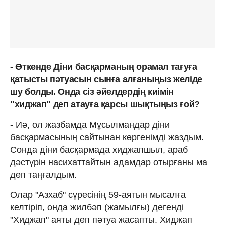
- Өткенде Діни басқарманың орамал тағуға
қатысты пәтуасын сынға алғаныңыз желіде
шу болды. Онда сіз әйелдердің киімін
"хиджап" деп атауға қарсы шықтыңыз ғой?
- Иә, ол жазбамда Мұсылмандар діни
басқармасының сайтынан көргенімді жаздым.
Сонда діни басқармада хиджапшыл, араб
дәстүрін насихаттайтын адамдар отырғаны ма
деп таңғалдым.
Олар "Азхаб" сүресінің 59-аятын мысалға
келтіріп, онда жилбәп (жамылғы) дегенді
"Хиджап" аяты деп пәтуа жасапты. Хиджап