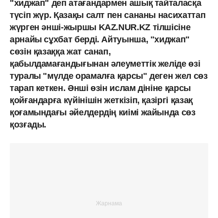
"хиджап" деп атағандармен ашық тайталасқа
түсіп жүр. Қазақы салт пен сананы насихаттап
жүрген әнші-жыршы KAZ.NUR.KZ тілшісіне
арнайы сұхбат берді. Айтуынша, "хиджап"
сөзін қазаққа жат санап,
қабылдамағандығынан әлеуметтік желіде өзі
туралы "мүлде орамалға қарсы" деген жел сөз
тарап кеткен. Әнші өзін ислам дініне қарсы
қойғандарға күйінішін жеткізіп, қазіргі қазақ
қоғамындағы әйелдердің киімі жайында сөз
қозғады.