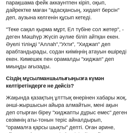
парақшама фейк аккаунтпен кіріп, оқып,
дайректке маған "адасқансың, хидаят берсін"
деп, аузына келгенін құсып кетеді.
"Теке сақал қырма мұрт, Ел түбіне сол жетер", -
деген Мәшһүр Жүсіп әулие біліп айтқан екен.
Әуелі тіліңді "Аллаһ","Ухти", "Хиджап" деп
арабтандырады, содан киіміңнің атауын өшіреді
екен. Кимешек пен орамалды "хиджап" деп
миыңды ағызады.
Сіздің мұсылманшылығыңызға күмән
келтіретіндерге не дейсіз?
Жақында қазақтың ұлттық өнерінен хабары жоқ,
әнші-жыршысын айыра алмайтын, мені ақын
деп отырған біреу "хиджапты дұрыс емес" деген
сөзімнің аты-тонын теріс айналдырып,
"орамалға қарсы шықты" депті. Оған әрине,