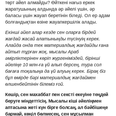
төрт әйел алмайды? Өйткені нағыз еркек
жаратушының алдында әр әйелі үшін, әр
баласы үшін жауап беретінін біледі. Ол ер адам
болғандықтан өзіне жауапкершілік алады.
Екінші әйел алар кезде сен оларға бірдей
жағдай жасай алатыныңды түсінуің керек.
Алайда онда тек материалдық жағдайды ғана
айтып тұрған жоқ, мысалы Араб
әмірліктерінен көріп жүргеніміздей, бірінші
әйеліңе 10 млн-ға үй алып берсең, тура сол
бағаға тоқалыңа да үй алуың керек. Бірақ біз
бұл өмірде бәрі материалдық жағдаймен
өлшенбейтінін білеміз ғой.
Кешір, сен махаббат пен сексті екеуіне теңдей
беруге міндеттісің. Мысалы кіші әйеліңмен
аптасына жеті күн бірге болсаң, ал бәйбішеңе
бармай, көңіл бөлмесең, сен мұсылман