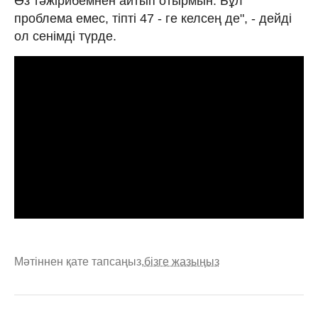
Өз тәжірибемнен айтып отырмын. Бұл
проблема емес, тіпті 47 - ге келсең де", - дейді
ол сенімді түрде.
Мәтіннен қате тапсаңыз,
бізге жазыңыз