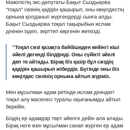
Мәжілістің экс-депутаты Бақыт Сыздықова
"тоқал" сөзінің қадірін қашырып, оны көңілдестің
орнына қолданып жүргендерді сынға алды.
Бақыт Сыздықова тоқал тақырыбын ислам
дінінен іздеп, зерттеп көргенін жеткізді.
"Тоқал сөзі қазақта бәйбішеден кейінгі кіші
әйелі дегенді білдіреді. Оны сүйікті әйелі
деп те айтады. Бірақ біз қазір бұл сөздің
қадірін қашырып жібердік. Бүгінде оны біз
көңілдес сөзінің орнына айтып жүрміз.
Мен мұсылман адам ретінде ислам дініндегі
тоқал алу мәселесі туралы оқығанымды айтып
берейін.
Біздің ер адамдар төрт әйелге дейін ала алады.
Бірақ неге өзін мұсылман санап жүрген ер адам