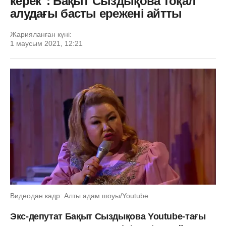
керек": Бақыт Сыздықова тоқал
алудағы басты ережені айтты
Жарияланған күні:
1 маусым 2021, 12:21
Видеодан кадр: Алты адам шоуы/Youtube
Экс-депутат Бақыт Сыздықова Youtube-тағы