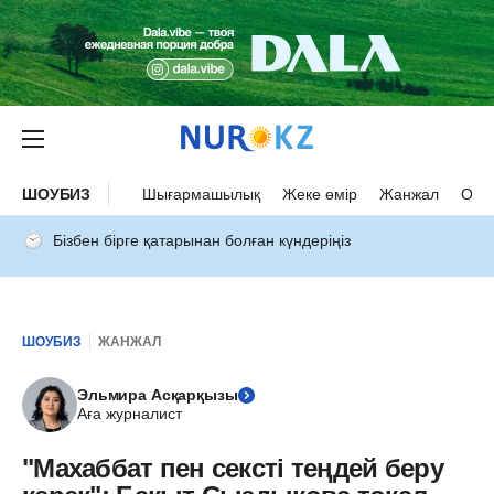
ШОУБИЗ
Шығармашылық
Жеке өмір
Жанжал
Оқыс
Бізбен бірге қатарынан болған күндеріңіз
ШОУБИЗ
ЖАНЖАЛ
Эльмира Асқарқызы
Аға журналист
"Махаббат пен сексті теңдей беру