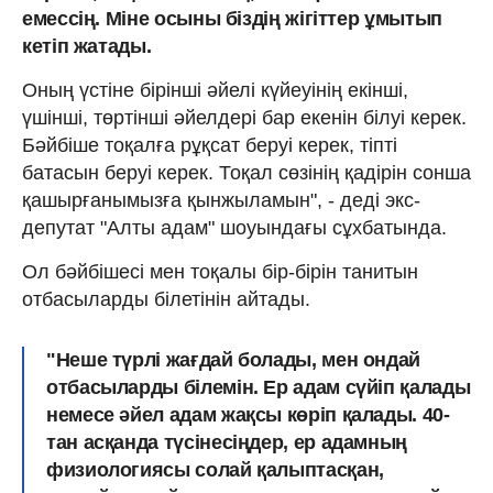
емессің. Міне осыны біздің жігіттер ұмытып
кетіп жатады.
Оның үстіне бірінші әйелі күйеуінің екінші,
үшінші, төртінші әйелдері бар екенін білуі керек.
Бәйбіше тоқалға рұқсат беруі керек, тіпті
батасын беруі керек. Тоқал сөзінің қадірін сонша
қашырғанымызға қынжыламын", - деді экс-
депутат "Алты адам" шоуындағы сұхбатында.
Ол бәйбішесі мен тоқалы бір-бірін танитын
отбасыларды білетінін айтады.
"Неше түрлі жағдай болады, мен ондай
отбасыларды білемін. Ер адам сүйіп қалады
немесе әйел адам жақсы көріп қалады. 40-
тан асқанда түсінесіңдер, ер адамның
физиологиясы солай қалыптасқан,