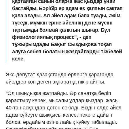
қартайған сайын оларға жас қыздар ұнай
бастайды. Бәрібір ер адам өз қалпын сақтап
қала алады. Ал әйел адам бала туады, әжім
түседі, мүмкін еріне әйелінің дене мүсіні
тартымды болмай қалатын шығар. Бұл
физиологиялық процесс", - деп
тұжырымдады Бақыт Сыздықова тоқал
алуға себеп болатын жағдайларды тізбелей
келе.
Экс-депутат Қазақстанда ерлерге қарағанда
әйелдер көп деген ақпаратқа пікір айтты.
"Ол шындыққа жатпайды. Әр санатқа бөліп
қарастыру керек, мысалы ұлдар-қыздар, жасы
40-тан асқандар деген секілді. Біздің елде әйел
адам күйеуге шыққысы келсе, некеге дайын
болса, әрдайым өзіне лайық күйеу табылады.