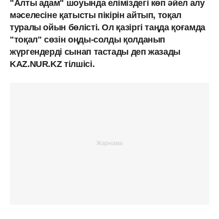
"Алты адам" шоуында еліміздегі көп әйел алу
мәселесіне қатысты пікірін айтып, тоқал
туралы ойын бөлісті. Ол қазіргі таңда қоғамда
"тоқал" сөзін оңды-солды қолданып
жүргендерді сынап тастады деп жазады
KAZ.NUR.KZ тілшісі.