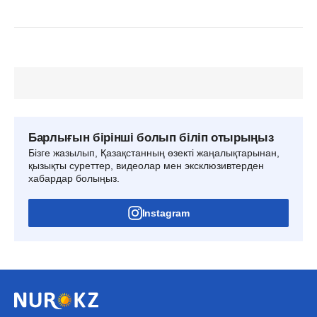
Барлығын бірінші болып біліп отырыңыз
Бізге жазылып, Қазақстанның өзекті жаңалықтарынан,
қызықты суреттер, видеолар мен эксклюзивтерден
хабардар болыңыз.
Instagram