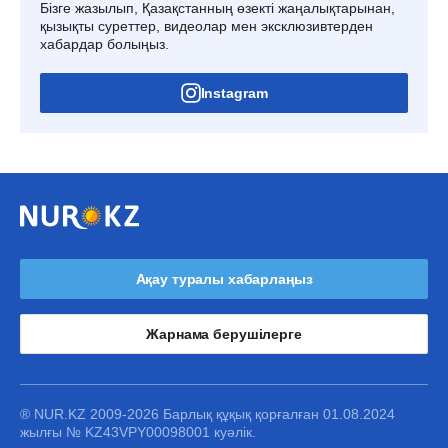
Бізге жазылып, Қазақстанның өзекті жаңалықтарынан,
қызықты суреттер, видеолар мен эксклюзивтерден
хабардар болыңыз.
Instagram
Ақау туралы хабарлаңыз
Жарнама берушілерге
® NUR.KZ 2009-2026 Барлық құқық қорғалған 01.08.2024
жылғы № KZ43VPY00098001 куәлік.