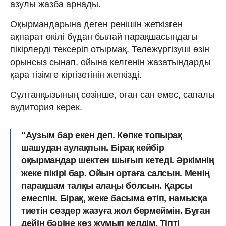
азулы жазба арнады.
Оқырмандарына деген ренішін жеткізген
ақпарат өкілі бұдан былай парақшасындағы
пікірлерді тексеріп отырмақ. Тележүргізуші өзін
орынсыз сынап, ойына келгенін жазатындарды
қара тізімге кіргізетінін жеткізді.
Сұлтанқызының сөзінше, оған сан емес, сапалы
аудитория керек.
"Аузым бар екен деп. Көпке топырақ
шашудан аулақпын. Бірақ кейбір
оқырмандар шектен шығып кетеді. Әркімнің
жеке пікірі бар. Ойын ортаға салсын. Менің
парақшам талқы алаңы болсын. Қарсы
емеспін. Бірақ, жеке басыма өтіп, намысқа
тиетін сөздер жазуға жол бермеймін. Бұған
дейін бәріне көз жұмып келдім. Тіпті