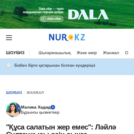
ШОУБИЗ
Шығармашылық
Жеке өмір
Жанжал
Оқыс
Бізбен бірге қатарынан болған күндеріңіз
ШОУБИЗ
ЖАНЖАЛ
Малика Хадид
Бұрынғы қызметкер
"Құса салатын жер емес": Ләйлә