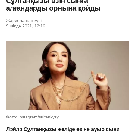
Сұлтанқызы өзін сынға
алғандарды орнына қойды
Жарияланған күні:
9 шілде 2021, 12:16
Фото: Instagram/sultankyzy
Ләйлә Сұлтанқызы желіде өзіне ауыр сыни