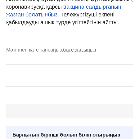
коронавирусқа қарсы
вакцина салдырғанын
жазған болатынбыз.
Тележүргізуші екпені
қабылдауды ашық түрде үгіттейтінін айтты.
Мәтіннен қате тапсаңыз,
бізге жазыңыз
Барлығын бірінші болып біліп отырыңыз