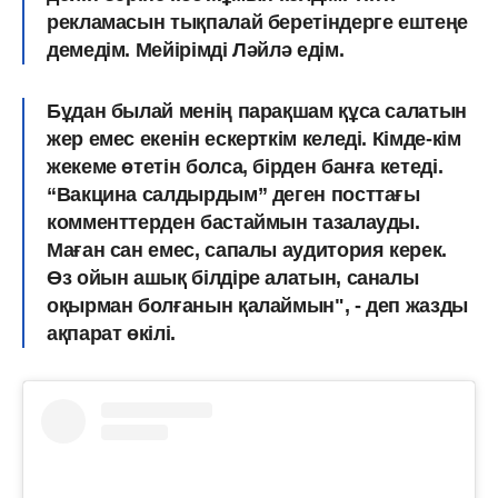
рекламасын тықпалай беретіндерге ештеңе
демедім. Мейірімді Ләйлә едім.
Бұдан былай менің парақшам құса салатын
жер емес екенін ескерткім келеді. Кімде-кім
жекеме өтетін болса, бірден банға кетеді.
“Вакцина салдырдым” деген посттағы
комменттерден бастаймын тазалауды.
Маған сан емес, сапалы аудитория керек.
Өз ойын ашық білдіре алатын, саналы
оқырман болғанын қалаймын", - деп жазды
ақпарат өкілі.