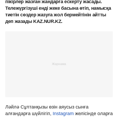
пікірлер жазған жандарға ескерту жасады.
Тележүргізуші енді жеке басына өтіп, намысқа
тиетін сөздер жазуға жол бермейтінін айтты
деп жазады KAZ.NUR.KZ.
Ләйлә Сұлтанқызы өзін аяусыз сынға
алғандарға шүйлігіп,
Instagram
желісінде оларға