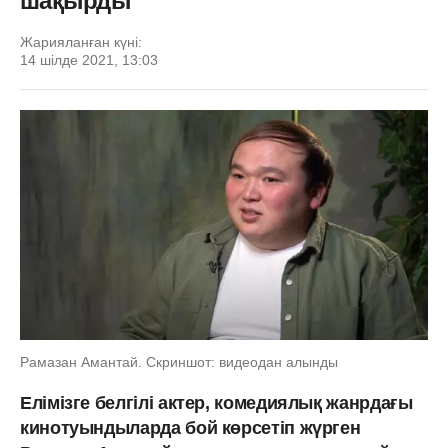
шақырды
Жарияланған күні:
14 шілде 2021, 13:03
Рамазан Амантай. Скриншот: видеодан алынды
Елімізге белгілі актер, комедиялық жанрдағы
кинотуындыларда бой көрсетіп жүрген