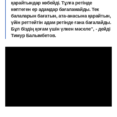
қарайтындар көбейді. Тұлға ретінде
көптеген ер адамдар бағаламайды. Тек
балаларын бағатын, ата-анасына қарайтын,
үйін реттейтін адам ретінде ғана бағалайды.
Бұл біздің қоғам үшін үлкен мәселе", - дейді
Тимур Балымбетов.