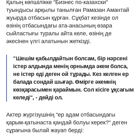
Қалың көпшілікке "Бизнес по-казахски"
туындысы арқылы танылған Рамазан Амантай
жуырда отбасын құрған. Сұқбат кезінде ол
өзінің отбасындағы ата-анасының өзара
сыйластығы туралы айта келе, өзінің де
әкесінен үлгі алатынын жеткізді.
"Шешім қабылдайтын болсам, бір нәрсені
істер алдында менің орнымда әкем болса,
не істер еді деген ой тұрады. Кез келген ер
балада сондай шығар. Өмірге әкемнің
көзқарасымен қараймын. Сол кісіге ұқсағым
келеді", - дейді ол.
Актер жүргізушінің "ер адам отбасындағы
қарым-қатынаста қандай болуы керек?" деген
сұрағына былай жауап берді: