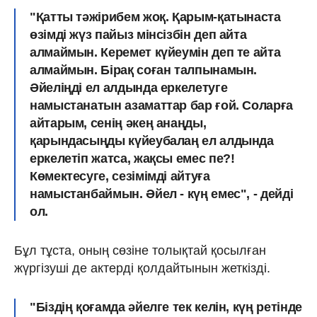
"Қатты тәжірибем жоқ. Қарым-қатынаста
өзімді жүз пайыз мінсізбін деп айта
алмаймын. Керемет күйеумін деп те айта
алмаймын. Бірақ соған талпынамын.
Әйеліңді ел алдында еркелетуге
намыстанатын азаматтар бар ғой. Соларға
айтарым, сенің әкең анаңды,
қарындасыңды күйеубалаң ел алдында
еркелетіп жатса, жақсы емес пе?!
Көмектесуге, сезімімді айтуға
намыстанбаймын. Әйел - күң емес", - дейді
ол.
Бұл тұста, оның сөзіне толықтай қосылған
жүргізуші де актерді қолдайтынын жеткізді.
"Біздің қоғамда әйелге тек келін, күң ретінде