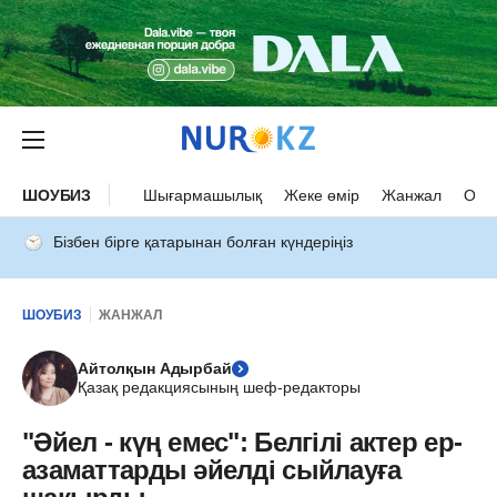
ШОУБИЗ
Шығармашылық
Жеке өмір
Жанжал
Оқыс
Бізбен бірге қатарынан болған күндеріңіз
ШОУБИЗ
ЖАНЖАЛ
Айтолқын Адырбай
Қазақ редакциясының шеф-редакторы
"Әйел - күң емес": Белгілі актер ер-
азаматтарды әйелді сыйлауға