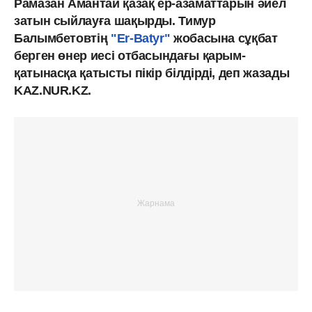
Рамазан Амантай қазақ ер-азаматтарын әйел
затын сыйлауға шақырды. Тимур
Балымбетовтің
"Er-Batyr"
жобасына сұқбат
берген өнер иесі отбасындағы қарым-
қатынасқа қатысты пікір білдірді, деп жазады
KAZ.NUR.KZ.