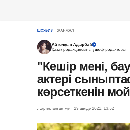
ШОУБИЗ
ЖАНЖАЛ
Айтолқын Адырбай
Қазақ редакциясының шеф-редакторы
"Кешір мені, ба
актері сыныпта
көрсеткенін м
Жарияланған күні:
29 шілде 2021, 13:52