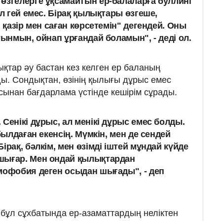
өзгелерге ұқсамайтын ер-балаларға буллинг
ол гей емес. Бірақ қылықтары өзгеше,
, қазір мен саған көрсетемін" дегендей. Оны
тынмын, ойнап ұрғандай боламын", - деді ол.
қтар әу бастан кез келген ер баланың
. Сондықтан, өзінің қылығы дұрыс емес
сынан бағдарлама үстінде кешірім сұрады.
Сенікі дұрыс, ал менікі дұрыс емес болды.
былдаған екенсің. Мүмкін, мен де сендей
ірақ, бәлкім, мен өзімді іштей мұндай күйде
шығар. Мен ондай қылықтардан
мофобия деген осыдан шығады", - деп
 бұл сұхбатында ер-азаматтардың неліктен