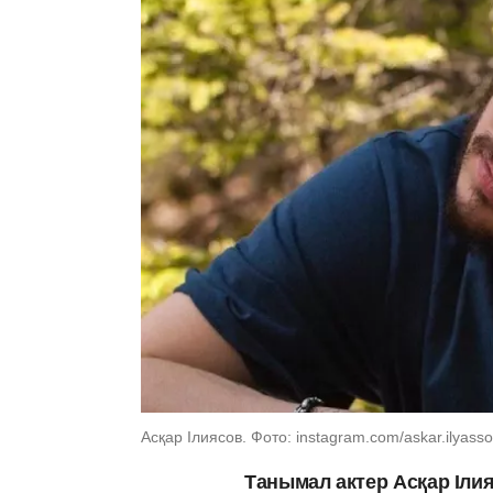
Асқар Ілиясов. Фото: instagram.com/askar.ilyasso
Танымал актер Асқар Ілия