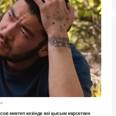
v/
сов мектеп кезінде өзі қысым көрсеткен