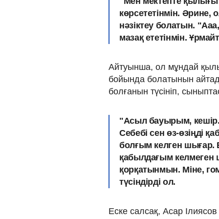
"Мен мектепте қылығы 
көрсететінмін. Әрине, 
нәзіктеу болатын. "Ааа
мазақ ететінмін. Ұрмай
Айтуынша, ол мұндай қылы
бойында болатынын айтады
болғанын түсініп, сыныпта
"Асыл бауырым, кешір. 
Себебі сен өз-өзіңді қа
болғым келген шығар. Б
қабылдағым келмеген 
қорқатынмын. Міне, го
түсіндірді ол.
Еске салсақ, Асар Ілиясов