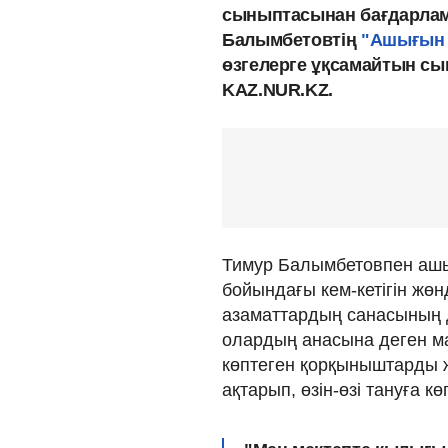
сыныптасынан бағдарлам
Балымбетовтің
"Ашығын 
өзгелерге ұқсамайтын сын
KAZ.NUR.KZ.
Тимур Балымбетовпен ашық 
бойындағы кем-кетігін жөн
азаматтардың санасының 
олардың анасына деген мах
көптеген қорқыныштарды же
ақтарып, өзін-өзі тануға кө