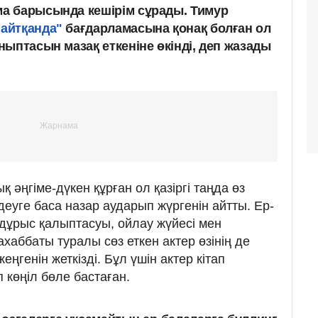
а барысында кешірім сұрады. Тимур
айтқанда"
бағдарламасына қонақ болған ол
ыптасын мазақ еткеніне өкінді, деп жазады
әңгіме-дүкен құрған ол қазіргі таңда өз
деуге баса назар аударып жүргенін айтты. Ер-
дұрыс қалыптасуы, ойлау жүйесі мен
аббаты туралы сөз еткен актер өзінің де
ңгенін жеткізді. Бұл үшін актер кітап
п көңіл бөле бастаған.