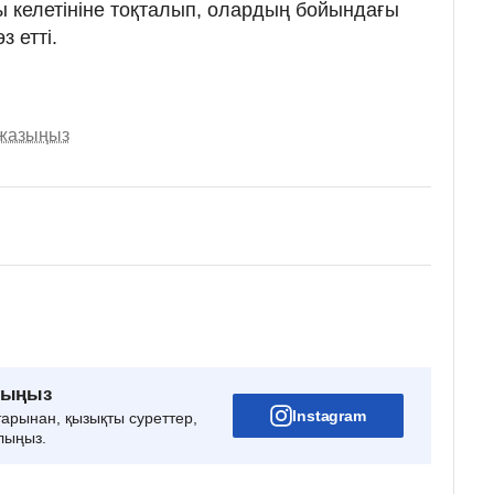
 келетініне тоқталып, олардың бойындағы
з етті.
 жазыңыз
рыңыз
Instagram
тарынан, қызықты суреттер,
лыңыз.