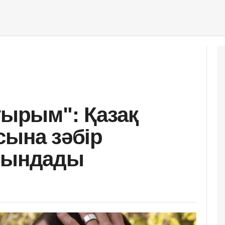
уырым": Қазақ
сына зәбір
ойындады