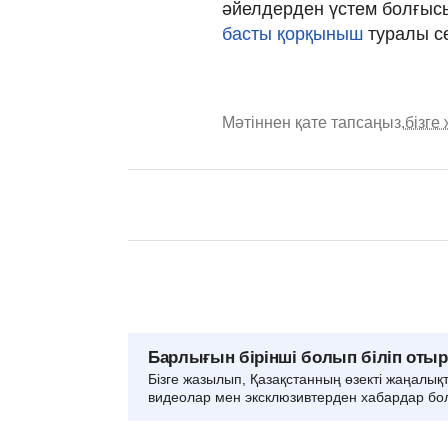
әйелдерден үстем болғысы
басты қорқыныш
туралы сө
Мәтіннен қате тапсаңыз,
бізге
Барлығын бірінші болып біліп оты
Бізге жазылып, Қазақстанның өзекті жаңалық
видеолар мен эксклюзивтерден хабардар бо