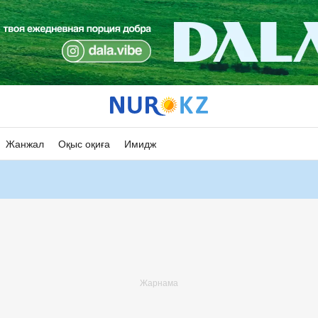
Жанжал
Оқыс оқиға
Имидж