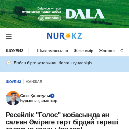
ШОУБИЗ
Шығармашылық
Жеке өмір
Жанжал
Оқыс
Бізбен бірге қатарынан болған күндеріңіз
ШОУБИЗ
ЖАНЖАЛ
Сәке Қанатұлы
Бұрынғы қызметкер
Ресейлік "Голос" жобасында ән
салған Әміреге төрт бірдей төреші