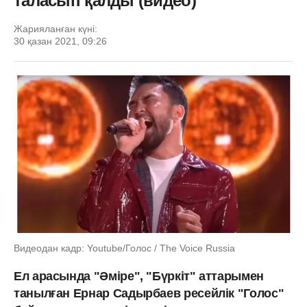
таласып қалды (видео)
Жарияланған күні:
30 қазан 2021, 09:26
Видеодан кадр: Youtube/Голос / The Voice Russia
Ел арасында "Әміре", "Бүркіт" аттарымен
танылған Ернар Садырбаев ресейлік "Голос"