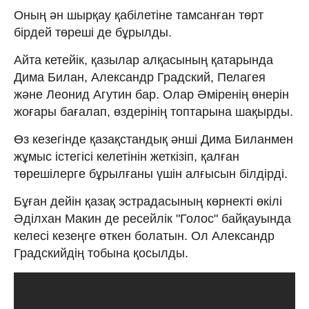
Оның ән шырқау қабілетіне тамсанған төрт
бірдей төреші де бұрылды.
Айта кетейік, қазылар алқасының қатарында
Дима Билан, Александр Градский, Пелагея
және Леонид Агутин бар. Олар Әміренің өнерін
жоғары бағалап, өздерінің топтарына шақырды.
Өз кезегінде қазақстандық әнші Дима Биланмен
жұмыс істегісі келетінін жеткізіп, қалған
төрешілерге бұрылғаны үшін алғысын білдірді.
Бұған дейін қазақ эстрадасының көрнекті өкілі
Әділхан Макин де ресейлік "Голос" байқауында
келесі кезеңге өткен болатын. Ол Александр
Градскийдің тобына қосылды.