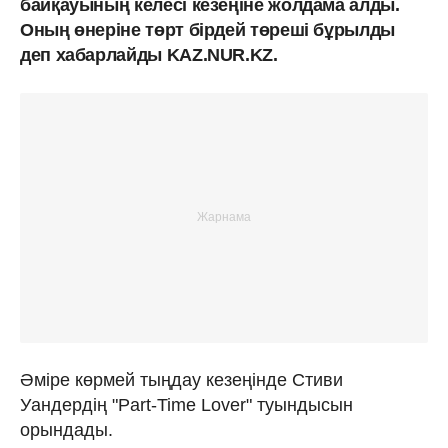
байқауының келесі кезеңіне жолдама алды.
Оның өнеріне төрт бірдей төреші бұрылды
деп хабарлайды KAZ.NUR.KZ.
Әміре көрмей тыңдау кезеңінде Стиви
Уандердің "Part-Time Lover" туындысын
орындады.