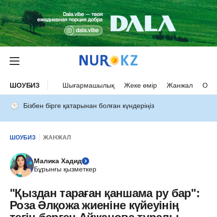
ШОУБИЗ
Шығармашылық
Жеке өмір
Жанжал
Оқыс
Бізбен бірге қатарынан болған күндеріңіз
ШОУБИЗ
ЖАНЖАЛ
Малика Хадид
Бұрынғы қызметкер
"Қыздан тараған қаншама ру бар":
Роза Әлқожа жиеніне күйеуінің