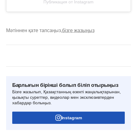
Публикация от Instagram
Мәтіннен қате тапсаңыз,
бізге жазыңыз
Барлығын бірінші болып біліп отырыңыз
Бізге жазылып, Қазақстанның өзекті жаңалықтарынан,
қызықты суреттер, видеолар мен эксклюзивтерден
хабардар болыңыз.
Instagram