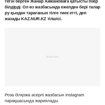
тегін берген Жанар Айжановаға қатысты пікір
білдірді. Ол өз жазбасында ежелден бері талар
ру қыздан тарағанын тілге тиек етті, деп
жазады KAZ.NUR.KZ тілшісі.
Роза Әлқожа әсерлі жазбасын Instagram
парақшасында жариялады.