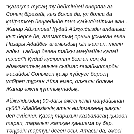
"Қазақта тусаң ту дейтіндей өнерпаз аз.
Соның бірегейі, қыз болса да, ұл болса да
қайраткер деңгейінде ғана қабылдайтын жан -
Жанар Айжанова! Құдай Айжұлдызды алданыш
қып берсе де, азаматтың орнын ұсынған екен.
Назары Адайбек ағамыздың ізін жалғап, тегін
алды. Тағдыр деген тайқы маңдайды қалай
тіледі?! Құдай құдіретті болған соң да
адамзаттың миына сыймас ғажайыптарды
жасайды! Сонымен қазір күйеуге берсең
үлбіреп тұрған Айка емес, олжалы болған
Жанар әжені құттықтадық.
Айжұлдыздың 90-дағы әжесі келіп маңдайынан
сүйді! Адайбегімнің атын өшірмегенің жақсы
деп сүйсінді. Қазақ тарихын қазбаласаң қыздан
тарап, таралып жатқан қаншама ру бар.
Тәңірдің тартуы деген осы. Атасы да, әжесі