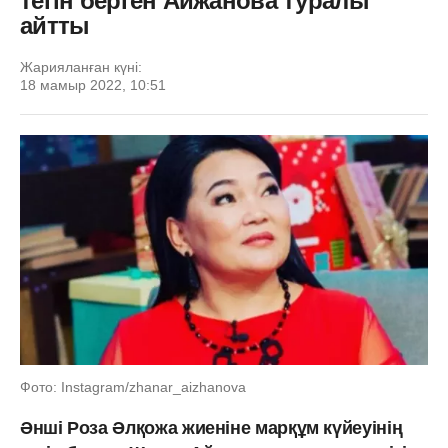
тегін берген Айжанова туралы
айтты
Жарияланған күні:
18 мамыр 2022, 10:51
Фото: Instagram/zhanar_aizhanova
Әнші Роза Әлқожа жиеніне марқұм күйеуінің