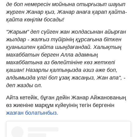
де боп немересін мойнына отырғызып шауып
жүрген Жанар қыз, Жанар анаға қарап қайта-
қайта көңілім босады!
"Жарым" деп сүйген жан жолдасынан айырған
жылдар - жалғыз түйірінің құрсағына біткен
қуанышпен қайта шыңдағандай. Халықтың
махаббатын берген Алла адамның
махаббатына аз бөлейтініне көз жеткелі
қашан! Назарлы қалпыңызда әзиз әже боп,
алдымызда үлгі боп ұзақ жасаңыз, Жан апа", -
деп жазды ол.
Айта кетейік, бұған дейін Жанар Айжанованың
өз жиеніне марқұм күйеуінің тегін бергенін
жазған болатынбыз.